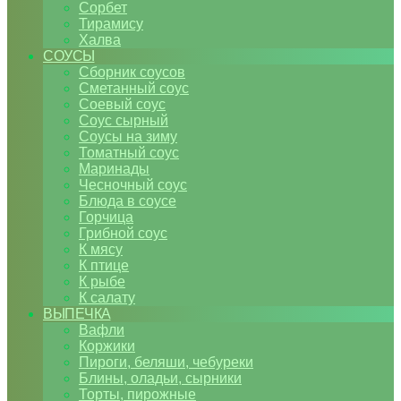
Сорбет
Тирамису
Халва
СОУСЫ
Сборник соусов
Сметанный соус
Соевый соус
Соус сырный
Соусы на зиму
Томатный соус
Маринады
Чесночный соус
Блюда в соусе
Горчица
Грибной соус
К мясу
К птице
К рыбе
К салату
ВЫПЕЧКА
Вафли
Коржики
Пироги, беляши, чебуреки
Блины, оладьи, сырники
Торты, пирожные