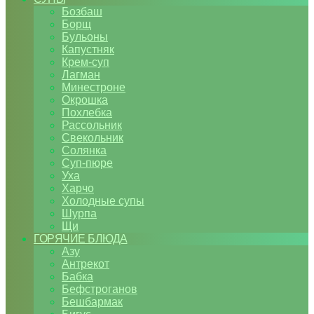
Бозбаш
Борщ
Бульоны
Капустняк
Крем-суп
Лагман
Минестроне
Окрошка
Похлебка
Рассольник
Свекольник
Солянка
Суп-пюре
Уха
Харчо
Холодные супы
Шурпа
Щи
ГОРЯЧИЕ БЛЮДА
Азу
Антрекот
Бабка
Бефстроганов
Бешбармак