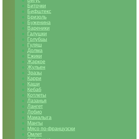
Бигус
Биточки
Бифштекс
Бризоль
Буженина
Вареники
Галушки
Голубцы
Гуляш
Долма
Ежики
Жаркое
Жульен
Зразы
Карри
Каши
Кебаб
Котлеты
Лазанья
Лангет
Лобио
Мамалыга
Манты
Мясо по-французски
Омлет