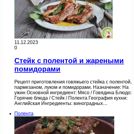
11.12.2023
0
Стейк с полентой и жареными
помидорами
Рецепт приготовления говяжьего стейка с полентой,
пармезаном, луком и помидорами. Назначение: На
ужин Основной ингредиент: Мясо / Говядина Блюдо:
Горячие блюда / Стейк / Полента География кухни:
Английская Ингредиенты: виноградных…
Полента