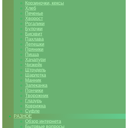
Корзиночки, кексы
Хлеб
Печенье
Хворост
Рогалики
Булочки
Бисквит
Пахлава
Лепешки
Пряники
Пицца
Хачапури
Чизкейк
Штрудель
Шарлотка
Манник
Запеканка
Пончики
Творожник
Глазурь
Коврижка
Суфле
РАЗНОЕ
Обзор интернета
Бытовые вопросы