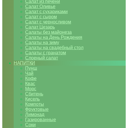
Салат из печени
Салат Оливье
Салат с сухариками
Салат с сыром
Салат с черносливом
Салат Цезарь
Салаты без майонеза
Салаты на День Рождения
Салаты на зиму
Салаты на свадебный стол
Салаты с гранатом
Слоеный салат
НАПИТКИ
Пунш
Чай
Кофе
Квас
Морс
Сбитень
Кисель
Компоты
Фруктовые
Лимонад
Газированные
Соки