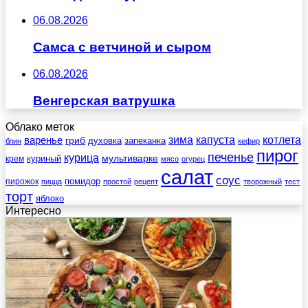
06.08.2026
Самса с ветчиной и сыром
06.08.2026
Венгерская ватрушка
Облако меток
зима
котлета
варенье
капуста
гриб
духовка
запеканка
блин
кефир
пирог
печенье
курица
мультиварке
куриный
крем
мясо
огурец
салат
соус
помидор
пирожок
пицца
простой
рецепт
творожный
тест
торт
яблоко
Интересно