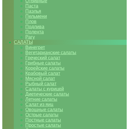
Отбивные
Паста
Паэлья
Пельмени
Плов
Подлива
Полента
Рагу
САЛАТЫ
Винегрет
Вегетарианские салаты
Греческий салат
Грибные салаты
Корейские салаты
Крабовый салат
Мясной салат
Рыбный салат
Салаты с курицей
Диетические салаты
Летние салаты
Салат из яиц
Овощные салаты
Острые салаты
Постные салаты
Простые салаты