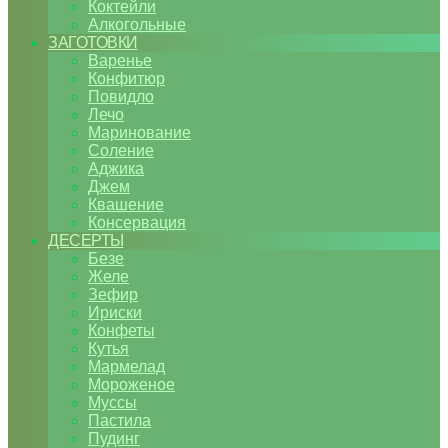
Коктейли
Алкогольные
ЗАГОТОВКИ
Варенье
Конфитюр
Повидло
Лечо
Маринование
Соление
Аджика
Джем
Квашение
Консервация
ДЕСЕРТЫ
Безе
Желе
Зефир
Ириски
Конфеты
Кутья
Мармелад
Мороженое
Муссы
Пастила
Пудинг