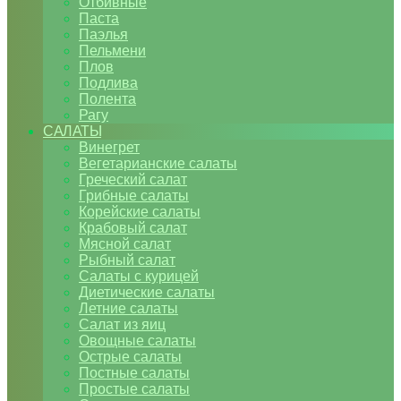
Отбивные
Паста
Паэлья
Пельмени
Плов
Подлива
Полента
Рагу
САЛАТЫ
Винегрет
Вегетарианские салаты
Греческий салат
Грибные салаты
Корейские салаты
Крабовый салат
Мясной салат
Рыбный салат
Салаты с курицей
Диетические салаты
Летние салаты
Салат из яиц
Овощные салаты
Острые салаты
Постные салаты
Простые салаты