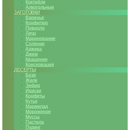
Коктейли
Алкогольные
ЗАГОТОВКИ
Варенье
Конфитюр
Повидло
Лечо
Маринование
Соление
Аджика
Джем
Квашение
Консервация
ДЕСЕРТЫ
Безе
Желе
Зефир
Ириски
Конфеты
Кутья
Мармелад
Мороженое
Муссы
Пастила
Пудинг