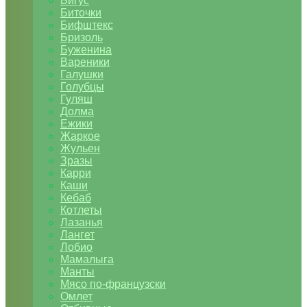
Бигус
Биточки
Бифштекс
Бризоль
Буженина
Вареники
Галушки
Голубцы
Гуляш
Долма
Ежики
Жаркое
Жульен
Зразы
Карри
Каши
Кебаб
Котлеты
Лазанья
Лангет
Лобио
Мамалыга
Манты
Мясо по-французски
Омлет