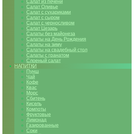
Салат из печени
Салат Оливье
Салат с сухариками
Салат с сыром
Салат с черносливом
Салат Цезарь
Салаты без майонеза
Салаты на День Рождения
Салаты на зиму
Салаты на свадебный стол
Салаты с гранатом
Слоеный салат
НАПИТКИ
Пунш
Чай
Кофе
Квас
Морс
Сбитень
Кисель
Компоты
Фруктовые
Лимонад
Газированные
Соки