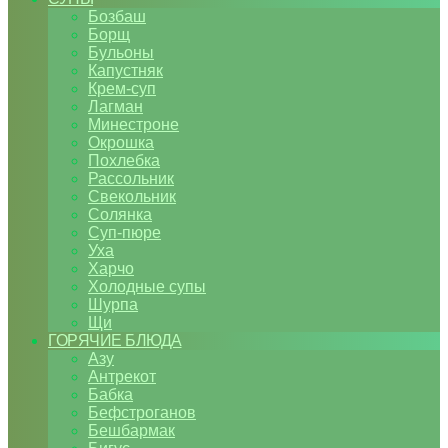
Бозбаш
Борщ
Бульоны
Капустняк
Крем-суп
Лагман
Минестроне
Окрошка
Похлебка
Рассольник
Свекольник
Солянка
Суп-пюре
Уха
Харчо
Холодные супы
Шурпа
Щи
ГОРЯЧИЕ БЛЮДА
Азу
Антрекот
Бабка
Бефстроганов
Бешбармак