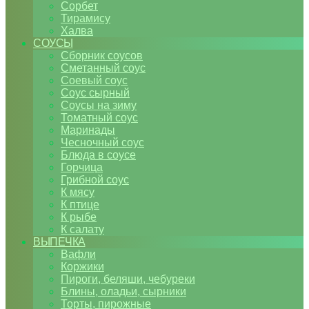
Сорбет
Тирамису
Халва
СОУСЫ
Сборник соусов
Сметанный соус
Соевый соус
Соус сырный
Соусы на зиму
Томатный соус
Маринады
Чесночный соус
Блюда в соусе
Горчица
Грибной соус
К мясу
К птице
К рыбе
К салату
ВЫПЕЧКА
Вафли
Коржики
Пироги, беляши, чебуреки
Блины, оладьи, сырники
Торты, пирожные