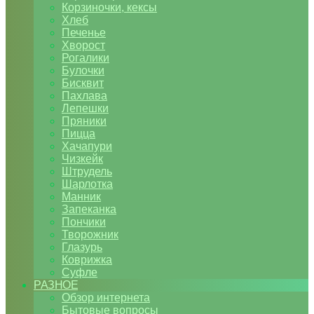
Корзиночки, кексы
Хлеб
Печенье
Хворост
Рогалики
Булочки
Бисквит
Пахлава
Лепешки
Пряники
Пицца
Хачапури
Чизкейк
Штрудель
Шарлотка
Манник
Запеканка
Пончики
Творожник
Глазурь
Коврижка
Суфле
РАЗНОЕ
Обзор интернета
Бытовые вопросы