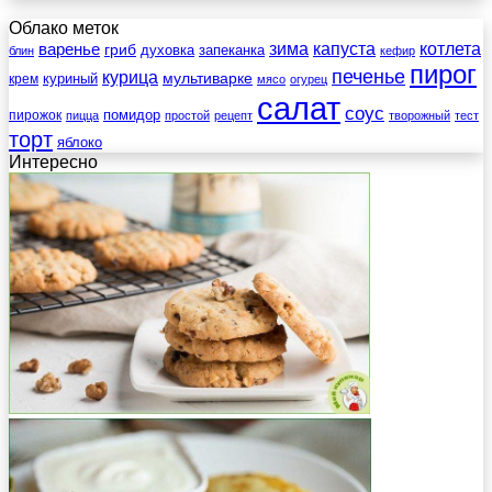
Облако меток
зима
котлета
варенье
капуста
гриб
духовка
запеканка
блин
кефир
пирог
печенье
курица
мультиварке
куриный
крем
мясо
огурец
салат
соус
помидор
пирожок
пицца
простой
рецепт
творожный
тест
торт
яблоко
Интересно