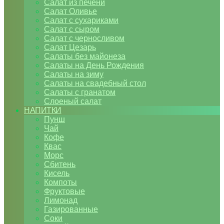
Салат из печени
Салат Оливье
Салат с сухариками
Салат с сыром
Салат с черносливом
Салат Цезарь
Салаты без майонеза
Салаты на День Рождения
Салаты на зиму
Салаты на свадебный стол
Салаты с гранатом
Слоеный салат
НАПИТКИ
Пунш
Чай
Кофе
Квас
Морс
Сбитень
Кисель
Компоты
Фруктовые
Лимонад
Газированные
Соки