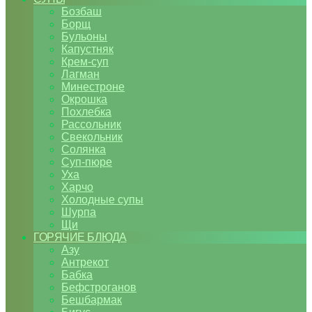
Бозбаш
Борщ
Бульоны
Капустняк
Крем-суп
Лагман
Минестроне
Окрошка
Похлебка
Рассольник
Свекольник
Солянка
Суп-пюре
Уха
Харчо
Холодные супы
Шурпа
Щи
ГОРЯЧИЕ БЛЮДА
Азу
Антрекот
Бабка
Бефстроганов
Бешбармак