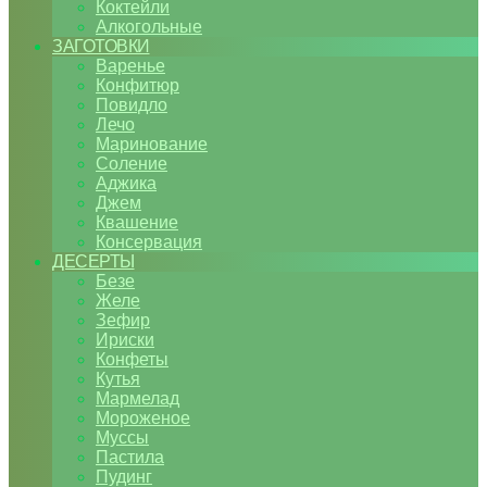
Коктейли
Алкогольные
ЗАГОТОВКИ
Варенье
Конфитюр
Повидло
Лечо
Маринование
Соление
Аджика
Джем
Квашение
Консервация
ДЕСЕРТЫ
Безе
Желе
Зефир
Ириски
Конфеты
Кутья
Мармелад
Мороженое
Муссы
Пастила
Пудинг