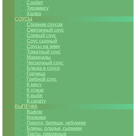
Сорбет
Тирамису
Халва
СОУСЫ
Сборник соусов
Сметанный соус
Соевый соус
Соус сырный
Соусы на зиму
Томатный соус
Маринады
Чесночный соус
Блюда в соусе
Горчица
Грибной соус
К мясу
К птице
К рыбе
К салату
ВЫПЕЧКА
Вафли
Коржики
Пироги, беляши, чебуреки
Блины, оладьи, сырники
Торты, пирожные