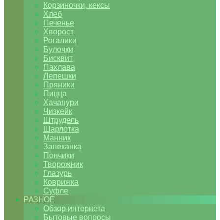
Корзиночки, кексы
Хлеб
Печенье
Хворост
Рогалики
Булочки
Бисквит
Пахлава
Лепешки
Пряники
Пицца
Хачапури
Чизкейк
Штрудель
Шарлотка
Манник
Запеканка
Пончики
Творожник
Глазурь
Коврижка
Суфле
РАЗНОЕ
Обзор интернета
Бытовые вопросы