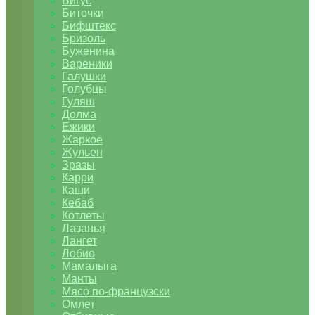
Бигус
Биточки
Бифштекс
Бризоль
Буженина
Вареники
Галушки
Голубцы
Гуляш
Долма
Ежики
Жаркое
Жульен
Зразы
Карри
Каши
Кебаб
Котлеты
Лазанья
Лангет
Лобио
Мамалыга
Манты
Мясо по-французски
Омлет