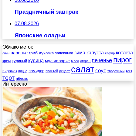
08.08.2026
Праздничный завтрак
07.08.2026
Японские оладьи
Облако меток
зима
котлета
варенье
капуста
гриб
духовка
запеканка
блин
кефир
пирог
печенье
курица
мультиварке
куриный
крем
мясо
огурец
салат
соус
помидор
пирожок
пицца
простой
рецепт
творожный
тест
торт
яблоко
Интересно