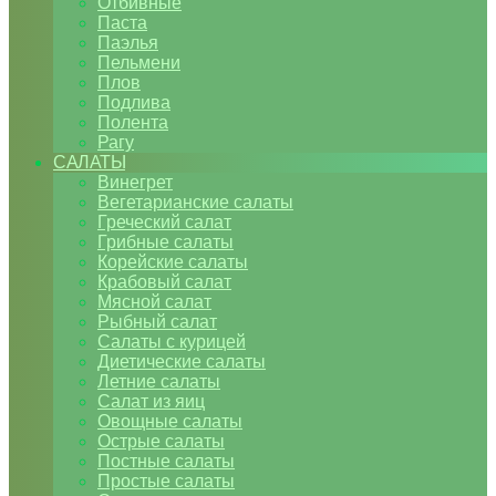
Отбивные
Паста
Паэлья
Пельмени
Плов
Подлива
Полента
Рагу
САЛАТЫ
Винегрет
Вегетарианские салаты
Греческий салат
Грибные салаты
Корейские салаты
Крабовый салат
Мясной салат
Рыбный салат
Салаты с курицей
Диетические салаты
Летние салаты
Салат из яиц
Овощные салаты
Острые салаты
Постные салаты
Простые салаты