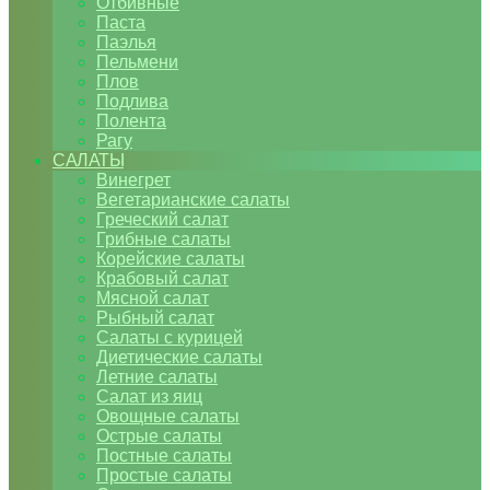
Отбивные
Паста
Паэлья
Пельмени
Плов
Подлива
Полента
Рагу
САЛАТЫ
Винегрет
Вегетарианские салаты
Греческий салат
Грибные салаты
Корейские салаты
Крабовый салат
Мясной салат
Рыбный салат
Салаты с курицей
Диетические салаты
Летние салаты
Салат из яиц
Овощные салаты
Острые салаты
Постные салаты
Простые салаты