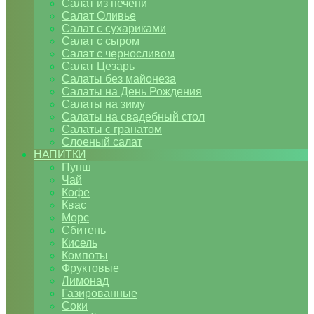
Салат из печени
Салат Оливье
Салат с сухариками
Салат с сыром
Салат с черносливом
Салат Цезарь
Салаты без майонеза
Салаты на День Рождения
Салаты на зиму
Салаты на свадебный стол
Салаты с гранатом
Слоеный салат
НАПИТКИ
Пунш
Чай
Кофе
Квас
Морс
Сбитень
Кисель
Компоты
Фруктовые
Лимонад
Газированные
Соки