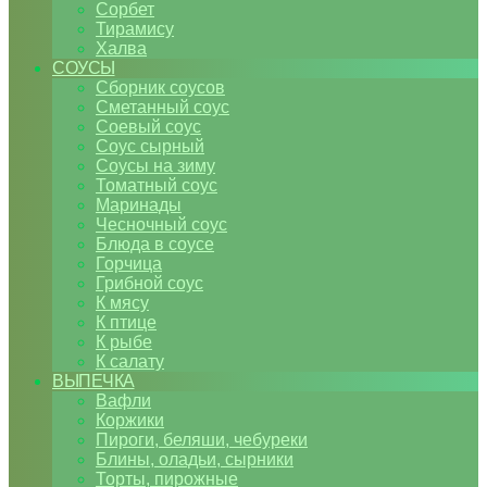
Сорбет
Тирамису
Халва
СОУСЫ
Сборник соусов
Сметанный соус
Соевый соус
Соус сырный
Соусы на зиму
Томатный соус
Маринады
Чесночный соус
Блюда в соусе
Горчица
Грибной соус
К мясу
К птице
К рыбе
К салату
ВЫПЕЧКА
Вафли
Коржики
Пироги, беляши, чебуреки
Блины, оладьи, сырники
Торты, пирожные