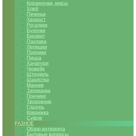
Корзиночки, кексы
Хлеб
Печенье
Хворост
Рогалики
Булочки
Бисквит
Пахлава
Лепешки
Пряники
Пицца
Хачапури
Чизкейк
Штрудель
Шарлотка
Манник
Запеканка
Пончики
Творожник
Глазурь
Коврижка
Суфле
РАЗНОЕ
Обзор интернета
Бытовые вопросы