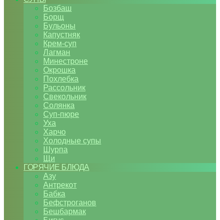
Бозбаш
Борщ
Бульоны
Капустняк
Крем-суп
Лагман
Минестроне
Окрошка
Похлебка
Рассольник
Свекольник
Солянка
Суп-пюре
Уха
Харчо
Холодные супы
Шурпа
Щи
ГОРЯЧИЕ БЛЮДА
Азу
Антрекот
Бабка
Бефстроганов
Бешбармак