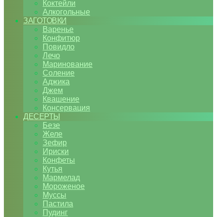
Коктейли
Алкогольные
ЗАГОТОВКИ
Варенье
Конфитюр
Повидло
Лечо
Маринование
Соление
Аджика
Джем
Квашение
Консервация
ДЕСЕРТЫ
Безе
Желе
Зефир
Ириски
Конфеты
Кутья
Мармелад
Мороженое
Муссы
Пастила
Пудинг