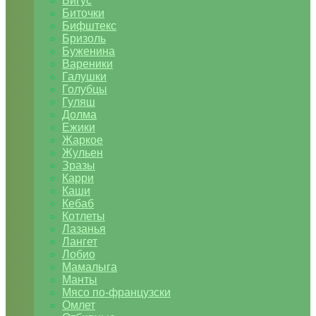
Бигус
Биточки
Бифштекс
Бризоль
Буженина
Вареники
Галушки
Голубцы
Гуляш
Долма
Ежики
Жаркое
Жульен
Зразы
Карри
Каши
Кебаб
Котлеты
Лазанья
Лангет
Лобио
Мамалыга
Манты
Мясо по-французски
Омлет