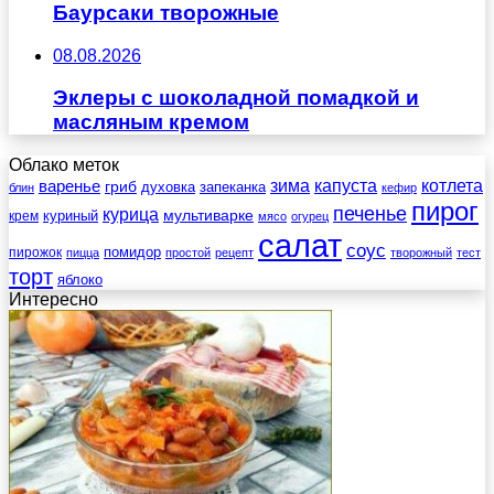
Баурсаки творожные
08.08.2026
Эклеры с шоколадной помадкой и
масляным кремом
Облако меток
зима
котлета
варенье
капуста
гриб
духовка
запеканка
блин
кефир
пирог
печенье
курица
мультиварке
куриный
крем
мясо
огурец
салат
соус
помидор
пирожок
пицца
простой
рецепт
творожный
тест
торт
яблоко
Интересно