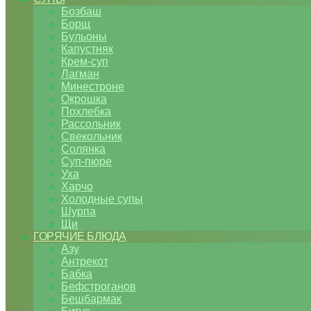
Бозбаш
Борщ
Бульоны
Капустняк
Крем-суп
Лагман
Минестроне
Окрошка
Похлебка
Рассольник
Свекольник
Солянка
Суп-пюре
Уха
Харчо
Холодные супы
Шурпа
Щи
ГОРЯЧИЕ БЛЮДА
Азу
Антрекот
Бабка
Бефстроганов
Бешбармак