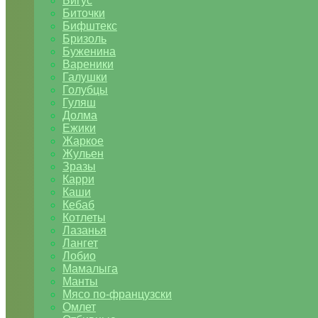
Бигус
Биточки
Бифштекс
Бризоль
Буженина
Вареники
Галушки
Голубцы
Гуляш
Долма
Ежики
Жаркое
Жульен
Зразы
Карри
Каши
Кебаб
Котлеты
Лазанья
Лангет
Лобио
Мамалыга
Манты
Мясо по-французски
Омлет