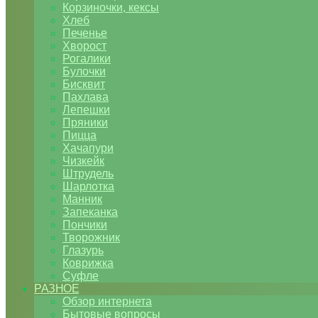
Корзиночки, кексы
Хлеб
Печенье
Хворост
Рогалики
Булочки
Бисквит
Пахлава
Лепешки
Пряники
Пицца
Хачапури
Чизкейк
Штрудель
Шарлотка
Манник
Запеканка
Пончики
Творожник
Глазурь
Коврижка
Суфле
РАЗНОЕ
Обзор интернета
Бытовые вопросы