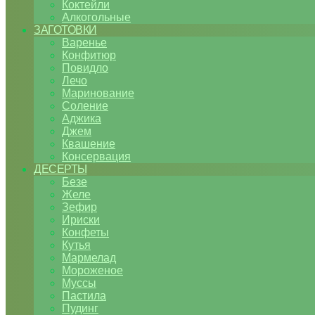
Коктейли
Алкогольные
ЗАГОТОВКИ
Варенье
Конфитюр
Повидло
Лечо
Маринование
Соление
Аджика
Джем
Квашение
Консервация
ДЕСЕРТЫ
Безе
Желе
Зефир
Ириски
Конфеты
Кутья
Мармелад
Мороженое
Муссы
Пастила
Пудинг