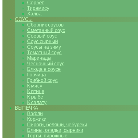
Сорбет
Тирамису
Халва
СОУСЫ
Сборник соусов
Сметанный соус
Соевый соус
Соус сырный
Соусы на зиму
Томатный соус
Маринады
Чесночный соус
Блюда в соусе
Горчица
Грибной соус
К мясу
К птице
К рыбе
К салату
ВЫПЕЧКА
Вафли
Коржики
Пироги, беляши, чебуреки
Блины, оладьи, сырники
Торты, пирожные