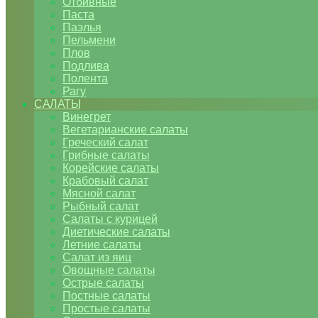
Отбивные
Паста
Паэлья
Пельмени
Плов
Подлива
Полента
Рагу
САЛАТЫ
Винегрет
Вегетарианские салаты
Греческий салат
Грибные салаты
Корейские салаты
Крабовый салат
Мясной салат
Рыбный салат
Салаты с курицей
Диетические салаты
Летние салаты
Салат из яиц
Овощные салаты
Острые салаты
Постные салаты
Простые салаты