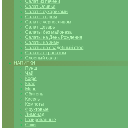
Салат из печени
Салат Оливье
Салат с сухариками
Салат с сыром
Салат с черносливом
Салат Цезарь
Салаты без майонеза
Салаты на День Рождения
Салаты на зиму
Салаты на свадебный стол
Салаты с гранатом
Слоеный салат
НАПИТКИ
Пунш
Чай
Кофе
Квас
Морс
Сбитень
Кисель
Компоты
Фруктовые
Лимонад
Газированные
Соки