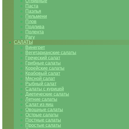
Отбивные
Паста
Паэлья
Пельмени
Плов
Подлива
Полента
Рагу
САЛАТЫ
Винегрет
Вегетарианские салаты
Греческий салат
Грибные салаты
Корейские салаты
Крабовый салат
Мясной салат
Рыбный салат
Салаты с курицей
Диетические салаты
Летние салаты
Салат из яиц
Овощные салаты
Острые салаты
Постные салаты
Простые салаты