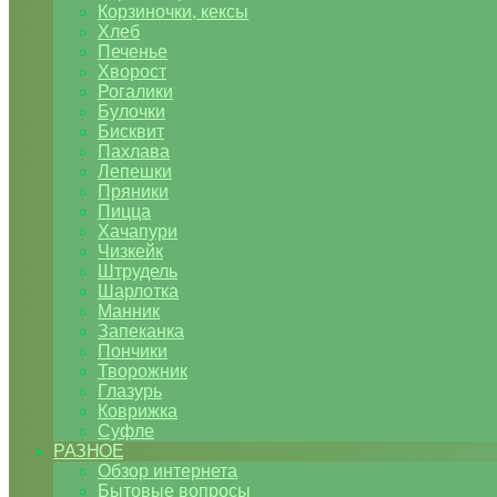
Корзиночки, кексы
Хлеб
Печенье
Хворост
Рогалики
Булочки
Бисквит
Пахлава
Лепешки
Пряники
Пицца
Хачапури
Чизкейк
Штрудель
Шарлотка
Манник
Запеканка
Пончики
Творожник
Глазурь
Коврижка
Суфле
РАЗНОЕ
Обзор интернета
Бытовые вопросы