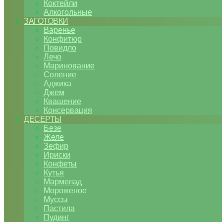
Коктейли
Алкогольные
ЗАГОТОВКИ
Варенье
Конфитюр
Повидло
Лечо
Маринование
Соление
Аджика
Джем
Квашение
Консервация
ДЕСЕРТЫ
Безе
Желе
Зефир
Ириски
Конфеты
Кутья
Мармелад
Мороженое
Муссы
Пастила
Пудинг