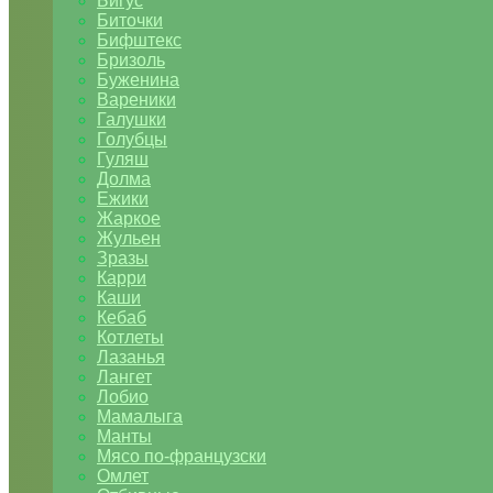
Бигус
Биточки
Бифштекс
Бризоль
Буженина
Вареники
Галушки
Голубцы
Гуляш
Долма
Ежики
Жаркое
Жульен
Зразы
Карри
Каши
Кебаб
Котлеты
Лазанья
Лангет
Лобио
Мамалыга
Манты
Мясо по-французски
Омлет