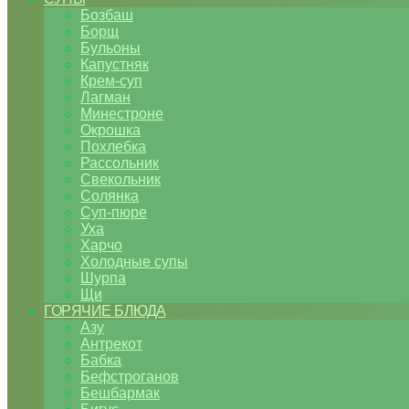
Бозбаш
Борщ
Бульоны
Капустняк
Крем-суп
Лагман
Минестроне
Окрошка
Похлебка
Рассольник
Свекольник
Солянка
Суп-пюре
Уха
Харчо
Холодные супы
Шурпа
Щи
ГОРЯЧИЕ БЛЮДА
Азу
Антрекот
Бабка
Бефстроганов
Бешбармак