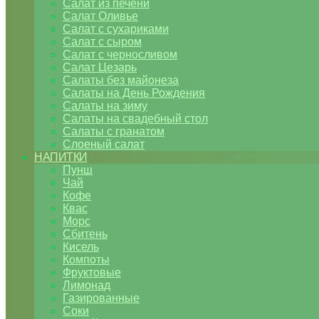
Салат из печени
Салат Оливье
Салат с сухариками
Салат с сыром
Салат с черносливом
Салат Цезарь
Салаты без майонеза
Салаты на День Рождения
Салаты на зиму
Салаты на свадебный стол
Салаты с гранатом
Слоеный салат
НАПИТКИ
Пунш
Чай
Кофе
Квас
Морс
Сбитень
Кисель
Компоты
Фруктовые
Лимонад
Газированные
Соки