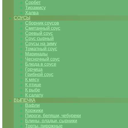
Сорбет
Тирамису
Халва
СОУСЫ
Сборник соусов
Сметанный соус
Соевый соус
Соус сырный
Соусы на зиму
Томатный соус
Маринады
Чесночный соус
Блюда в соусе
Горчица
Грибной соус
К мясу
К птице
К рыбе
К салату
ВЫПЕЧКА
Вафли
Коржики
Пироги, беляши, чебуреки
Блины, оладьи, сырники
Торты, пирожные