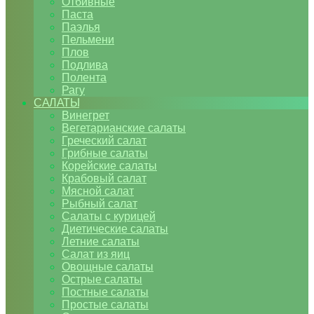
Отбивные
Паста
Паэлья
Пельмени
Плов
Подлива
Полента
Рагу
САЛАТЫ
Винегрет
Вегетарианские салаты
Греческий салат
Грибные салаты
Корейские салаты
Крабовый салат
Мясной салат
Рыбный салат
Салаты с курицей
Диетические салаты
Летние салаты
Салат из яиц
Овощные салаты
Острые салаты
Постные салаты
Простые салаты