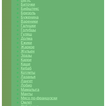
Бигус
Биточки
Бифштекс
Бризоль
Буженина
Вареники
Галушки
Голубцы
Гуляш
Долма
Ежики
Жаркое
Жульен
Зразы
Карри
Каши
Кебаб
Котлеты
Лазанья
Лангет
Лобио
Мамалыга
Манты
Мясо по-французски
Омлет