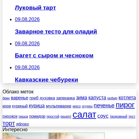
Луковый тарт
09.08.2026
Заварное тесто для оладий
09.08.2026
Багет с сыром и чесноком
09.08.2026
Кавказские чебуреки
Облако меток
зима
котлета
варенье
капуста
гриб
духовка
запеканка
блин
кефир
пирог
печенье
курица
мультиварке
куриный
крем
мясо
огурец
салат
соус
помидор
пирожок
пицца
простой
рецепт
творожный
тест
торт
яблоко
Интересно