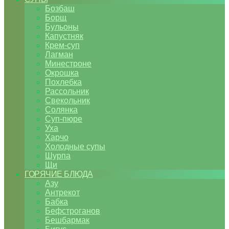
Бозбаш
Борщ
Бульоны
Капустняк
Крем-суп
Лагман
Минестроне
Окрошка
Похлебка
Рассольник
Свекольник
Солянка
Суп-пюре
Уха
Харчо
Холодные супы
Шурпа
Щи
ГОРЯЧИЕ БЛЮДА
Азу
Антрекот
Бабка
Бефстроганов
Бешбармак