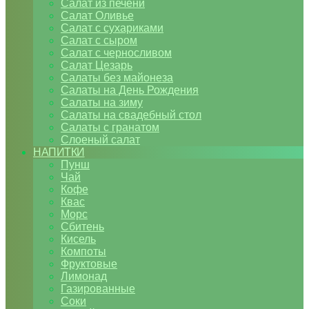
Салат из печени
Салат Оливье
Салат с сухариками
Салат с сыром
Салат с черносливом
Салат Цезарь
Салаты без майонеза
Салаты на День Рождения
Салаты на зиму
Салаты на свадебный стол
Салаты с гранатом
Слоеный салат
НАПИТКИ
Пунш
Чай
Кофе
Квас
Морс
Сбитень
Кисель
Компоты
Фруктовые
Лимонад
Газированные
Соки