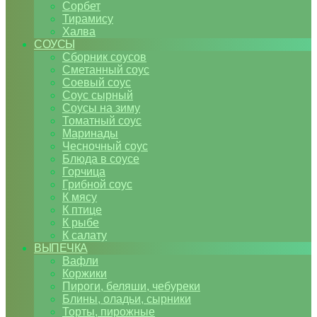
Сорбет
Тирамису
Халва
СОУСЫ
Сборник соусов
Сметанный соус
Соевый соус
Соус сырный
Соусы на зиму
Томатный соус
Маринады
Чесночный соус
Блюда в соусе
Горчица
Грибной соус
К мясу
К птице
К рыбе
К салату
ВЫПЕЧКА
Вафли
Коржики
Пироги, беляши, чебуреки
Блины, оладьи, сырники
Торты, пирожные