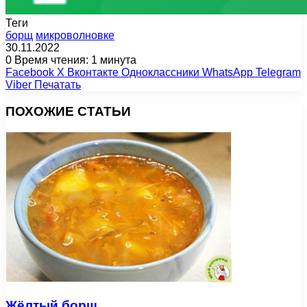
Теги
борщ
микроволновке
30.11.2022
0
Время чтения: 1 минута
Facebook
X
Вконтакте
Одноклассники
WhatsApp
Telegram
Viber
Печатать
ПОХОЖИЕ СТАТЬИ
Жёлтый борщ