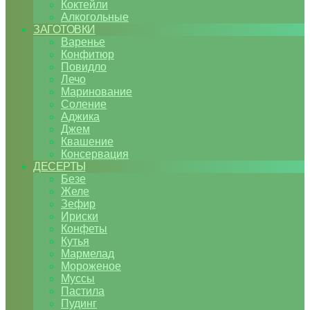
Коктейли
Алкогольные
ЗАГОТОВКИ
Варенье
Конфитюр
Повидло
Лечо
Маринование
Соление
Аджика
Джем
Квашение
Консервация
ДЕСЕРТЫ
Безе
Желе
Зефир
Ириски
Конфеты
Кутья
Мармелад
Мороженое
Муссы
Пастила
Пудинг