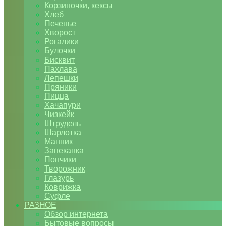
Корзиночки, кексы
Хлеб
Печенье
Хворост
Рогалики
Булочки
Бисквит
Пахлава
Лепешки
Пряники
Пицца
Хачапури
Чизкейк
Штрудель
Шарлотка
Манник
Запеканка
Пончики
Творожник
Глазурь
Коврижка
Суфле
РАЗНОЕ
Обзор интернета
Бытовые вопросы