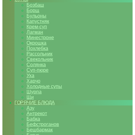
Бозбаш
Борщ
Бульоны
Капустняк
Крем-суп
Лагман
Минестроне
Окрошка
Похлебка
Рассольник
Свекольник
Солянка
Суп-пюре
Уха
Харчо
Холодные супы
Шурпа
Щи
ГОРЯЧИЕ БЛЮДА
Азу
Антрекот
Бабка
Бефстроганов
Бешбармак