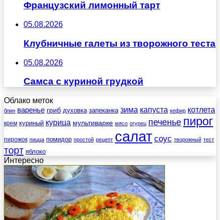
Французский лимонный тарт
05.08.2026
Клубничные галеты из творожного теста
05.08.2026
Самса с куриной грудкой
Облако меток
зима
котлета
варенье
капуста
гриб
духовка
запеканка
блин
кефир
пирог
печенье
курица
мультиварке
куриный
крем
мясо
огурец
салат
соус
помидор
пирожок
пицца
простой
рецепт
творожный
тест
торт
яблоко
Интересно