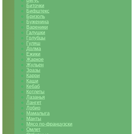
Бигус
Биточки
Бифштекс
Бризоль
Буженина
Вареники
Галушки
Голубцы
Гуляш
Долма
Ежики
Жаркое
Жульен
Зразы
Карри
Каши
Кебаб
Котлеты
Лазанья
Лангет
Лобио
Мамалыга
Манты
Мясо по-французски
Омлет