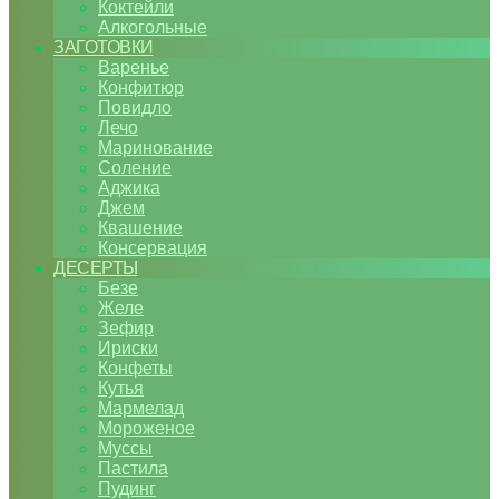
Коктейли
Алкогольные
ЗАГОТОВКИ
Варенье
Конфитюр
Повидло
Лечо
Маринование
Соление
Аджика
Джем
Квашение
Консервация
ДЕСЕРТЫ
Безе
Желе
Зефир
Ириски
Конфеты
Кутья
Мармелад
Мороженое
Муссы
Пастила
Пудинг