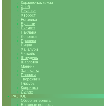
Корзиночки, кексы
Хлеб
Печенье
Хворост
Рогалики
Булочки
Бисквит
Пахлава
Лепешки
Пряники
Пицца
Хачапури
Чизкейк
Штрудель
Шарлотка
Манник
Запеканка
Пончики
Творожник
Глазурь
Коврижка
Суфле
РАЗНОЕ
Обзор интернета
Бытовые вопросы