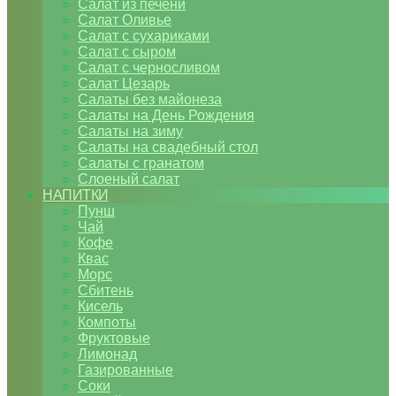
Салат из печени
Салат Оливье
Салат с сухариками
Салат с сыром
Салат с черносливом
Салат Цезарь
Салаты без майонеза
Салаты на День Рождения
Салаты на зиму
Салаты на свадебный стол
Салаты с гранатом
Слоеный салат
НАПИТКИ
Пунш
Чай
Кофе
Квас
Морс
Сбитень
Кисель
Компоты
Фруктовые
Лимонад
Газированные
Соки