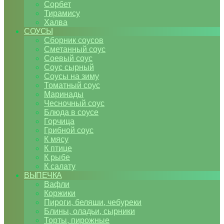
Сорбет
Тирамису
Халва
СОУСЫ
Сборник соусов
Сметанный соус
Соевый соус
Соус сырный
Соусы на зиму
Томатный соус
Маринады
Чесночный соус
Блюда в соусе
Горчица
Грибной соус
К мясу
К птице
К рыбе
К салату
ВЫПЕЧКА
Вафли
Коржики
Пироги, беляши, чебуреки
Блины, оладьи, сырники
Торты, пирожные