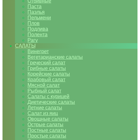
Отбивные
Паста
Паэлья
Пельмени
Плов
Подлива
Полента
Рагу
САЛАТЫ
Винегрет
Вегетарианские салаты
Греческий салат
Грибные салаты
Корейские салаты
Крабовый салат
Мясной салат
Рыбный салат
Салаты с курицей
Диетические салаты
Летние салаты
Салат из яиц
Овощные салаты
Острые салаты
Постные салаты
Простые салаты