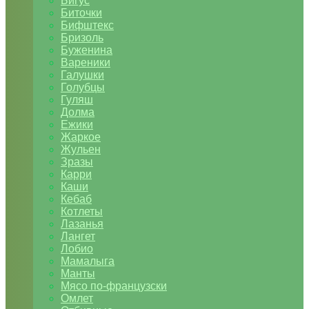
Бигус
Биточки
Бифштекс
Бризоль
Буженина
Вареники
Галушки
Голубцы
Гуляш
Долма
Ежики
Жаркое
Жульен
Зразы
Карри
Каши
Кебаб
Котлеты
Лазанья
Лангет
Лобио
Мамалыга
Манты
Мясо по-французски
Омлет