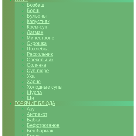
Бозбаш
Борщ
Бульоны
Капустняк
Крем-суп
Лагман
Минестроне
Окрошка
Похлебка
Рассольник
Свекольник
Солянка
Суп-пюре
Уха
Харчо
Холодные супы
Шурпа
Щи
ГОРЯЧИЕ БЛЮДА
Азу
Антрекот
Бабка
Бефстроганов
Бешбармак