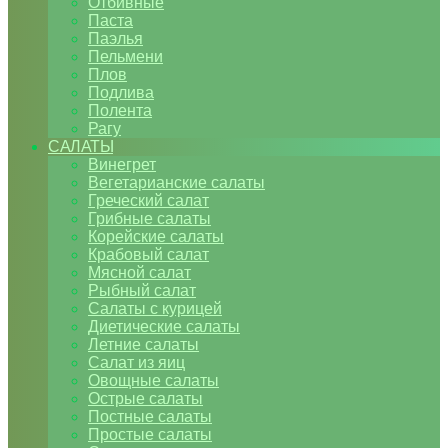
Отбивные
Паста
Паэлья
Пельмени
Плов
Подлива
Полента
Рагу
САЛАТЫ
Винегрет
Вегетарианские салаты
Греческий салат
Грибные салаты
Корейские салаты
Крабовый салат
Мясной салат
Рыбный салат
Салаты с курицей
Диетические салаты
Летние салаты
Салат из яиц
Овощные салаты
Острые салаты
Постные салаты
Простые салаты