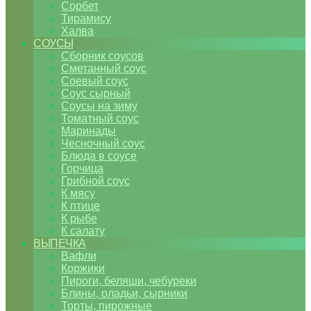
Сорбет
Тирамису
Халва
СОУСЫ
Сборник соусов
Сметанный соус
Соевый соус
Соус сырный
Соусы на зиму
Томатный соус
Маринады
Чесночный соус
Блюда в соусе
Горчица
Грибной соус
К мясу
К птице
К рыбе
К салату
ВЫПЕЧКА
Вафли
Коржики
Пироги, беляши, чебуреки
Блины, оладьи, сырники
Торты, пирожные