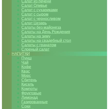
Салат из печени
Салат Оливье
Салат с сухариками
Салат с сыром
Салат с черносливом
Салат Цезарь
Салаты без майонеза
Салаты на День Рождения
Салаты на зиму
Салаты на свадебный стол
Салаты с гранатом
Слоеный салат
НАПИТКИ
Пунш
Чай
Кофе
Квас
Морс
Сбитень
Кисель
Компоты
Фруктовые
Лимонад
Газированные
Соки