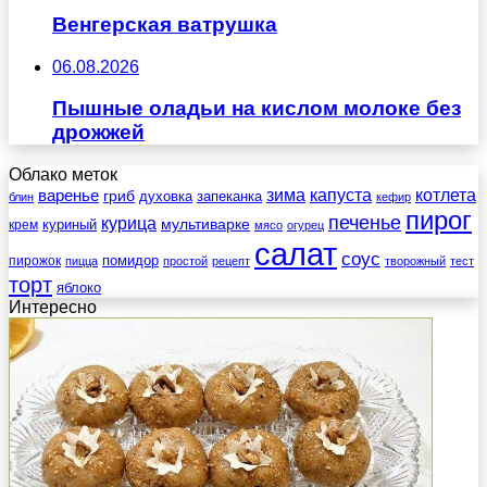
Венгерская ватрушка
06.08.2026
Пышные оладьи на кислом молоке без
дрожжей
Облако меток
зима
котлета
варенье
капуста
гриб
духовка
запеканка
блин
кефир
пирог
печенье
курица
мультиварке
куриный
крем
мясо
огурец
салат
соус
помидор
пирожок
пицца
простой
рецепт
творожный
тест
торт
яблоко
Интересно