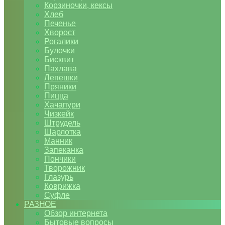
Корзиночки, кексы
Хлеб
Печенье
Хворост
Рогалики
Булочки
Бисквит
Пахлава
Лепешки
Пряники
Пицца
Хачапури
Чизкейк
Штрудель
Шарлотка
Манник
Запеканка
Пончики
Творожник
Глазурь
Коврижка
Суфле
РАЗНОЕ
Обзор интернета
Бытовые вопросы