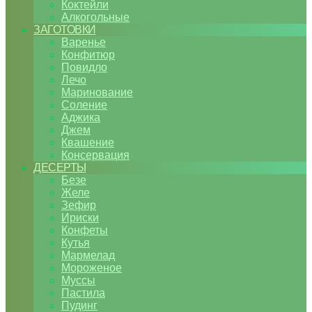
Коктейли
Алкогольные
ЗАГОТОВКИ
Варенье
Конфитюр
Повидло
Лечо
Маринование
Соление
Аджика
Джем
Квашение
Консервация
ДЕСЕРТЫ
Безе
Желе
Зефир
Ириски
Конфеты
Кутья
Мармелад
Мороженое
Муссы
Пастила
Пудинг