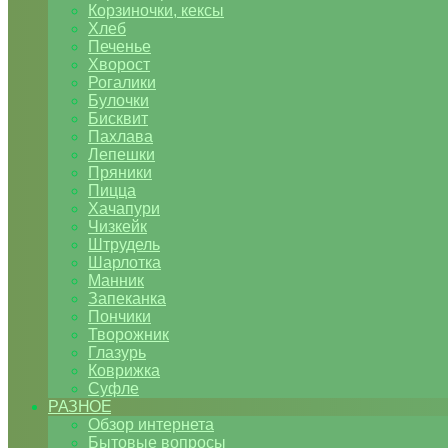
Корзиночки, кексы
Хлеб
Печенье
Хворост
Рогалики
Булочки
Бисквит
Пахлава
Лепешки
Пряники
Пицца
Хачапури
Чизкейк
Штрудель
Шарлотка
Манник
Запеканка
Пончики
Творожник
Глазурь
Коврижка
Суфле
РАЗНОЕ
Обзор интернета
Бытовые вопросы