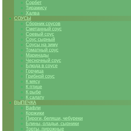
Сорбет
Тирамису
Халва
СОУСЫ
Сборник соусов
Сметанный соус
Соевый соус
Соус сырный
Соусы на зиму
Томатный соус
Маринады
Чесночный соус
Блюда в соусе
Горчица
Грибной соус
К мясу
К птице
К рыбе
К салату
ВЫПЕЧКА
Вафли
Коржики
Пироги, беляши, чебуреки
Блины, оладьи, сырники
Торты, пирожные