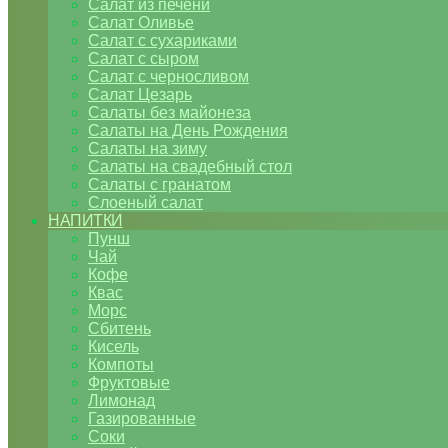
Салат из печени
Салат Оливье
Салат с сухариками
Салат с сыром
Салат с черносливом
Салат Цезарь
Салаты без майонеза
Салаты на День Рождения
Салаты на зиму
Салаты на свадебный стол
Салаты с гранатом
Слоеный салат
НАПИТКИ
Пунш
Чай
Кофе
Квас
Морс
Сбитень
Кисель
Компоты
Фруктовые
Лимонад
Газированные
Соки