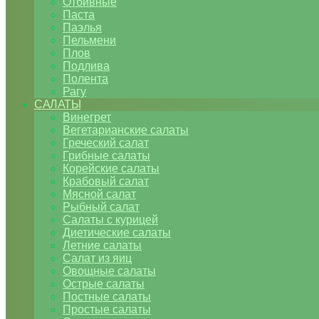
Отбивные
Паста
Паэлья
Пельмени
Плов
Подлива
Полента
Рагу
САЛАТЫ
Винегрет
Вегетарианские салаты
Греческий салат
Грибные салаты
Корейские салаты
Крабовый салат
Мясной салат
Рыбный салат
Салаты с курицей
Диетические салаты
Летние салаты
Салат из яиц
Овощные салаты
Острые салаты
Постные салаты
Простые салаты