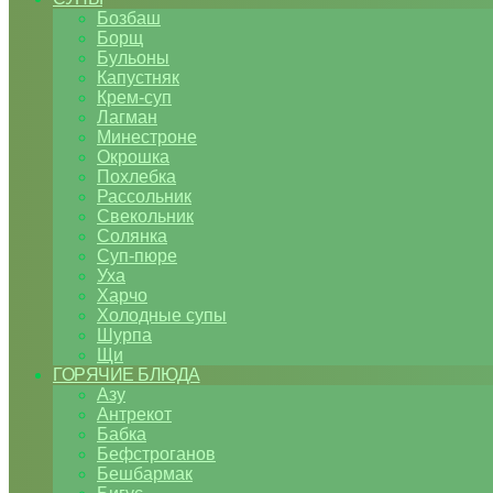
Бозбаш
Борщ
Бульоны
Капустняк
Крем-суп
Лагман
Минестроне
Окрошка
Похлебка
Рассольник
Свекольник
Солянка
Суп-пюре
Уха
Харчо
Холодные супы
Шурпа
Щи
ГОРЯЧИЕ БЛЮДА
Азу
Антрекот
Бабка
Бефстроганов
Бешбармак