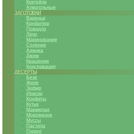
Коктейли
Алкогольные
ЗАГОТОВКИ
Варенье
Конфитюр
Повидло
Лечо
Маринование
Соление
Аджика
Джем
Квашение
Консервация
ДЕСЕРТЫ
Безе
Желе
Зефир
Ириски
Конфеты
Кутья
Мармелад
Мороженое
Муссы
Пастила
Пудинг