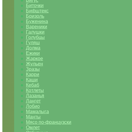
Бигус
Биточки
Бифштекс
Бризоль
Буженина
Вареники
Галушки
Голубцы
Гуляш
Долма
Ежики
Жаркое
Жульен
Зразы
Карри
Каши
Кебаб
Котлеты
Лазанья
Лангет
Лобио
Мамалыга
Манты
Мясо по-французски
Омлет