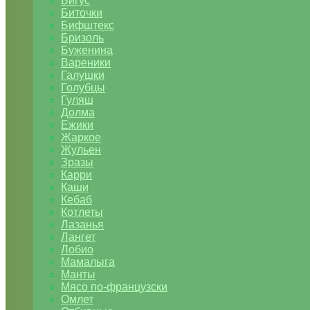
Бигус
Биточки
Бифштекс
Бризоль
Буженина
Вареники
Галушки
Голубцы
Гуляш
Долма
Ежики
Жаркое
Жульен
Зразы
Карри
Каши
Кебаб
Котлеты
Лазанья
Лангет
Лобио
Мамалыга
Манты
Мясо по-французски
Омлет