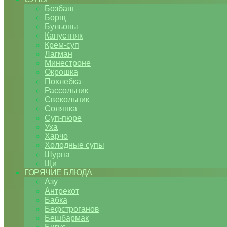
Бозбаш
Борщ
Бульоны
Капустняк
Крем-суп
Лагман
Минестроне
Окрошка
Похлебка
Рассольник
Свекольник
Солянка
Суп-пюре
Уха
Харчо
Холодные супы
Шурпа
Щи
ГОРЯЧИЕ БЛЮДА
Азу
Антрекот
Бабка
Бефстроганов
Бешбармак