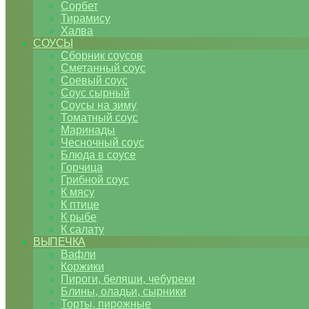
Сорбет
Тирамису
Халва
СОУСЫ
Сборник соусов
Сметанный соус
Соевый соус
Соус сырный
Соусы на зиму
Томатный соус
Маринады
Чесночный соус
Блюда в соусе
Горчица
Грибной соус
К мясу
К птице
К рыбе
К салату
ВЫПЕЧКА
Вафли
Коржики
Пироги, беляши, чебуреки
Блины, оладьи, сырники
Торты, пирожные