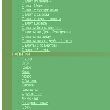
Салат из печени
Салат Оливье
Салат с сухариками
Салат с сыром
Салат с черносливом
Салат Цезарь
Салаты без майонеза
Салаты на День Рождения
Салаты на зиму
Салаты на свадебный стол
Салаты с гранатом
Слоеный салат
НАПИТКИ
Пунш
Чай
Кофе
Квас
Морс
Сбитень
Кисель
Компоты
Фруктовые
Лимонад
Газированные
Соки