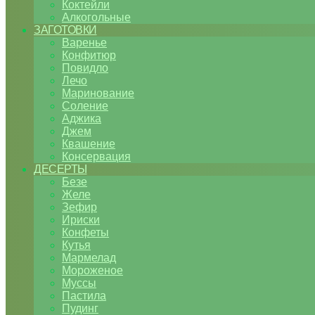
Коктейли
Алкогольные
ЗАГОТОВКИ
Варенье
Конфитюр
Повидло
Лечо
Маринование
Соление
Аджика
Джем
Квашение
Консервация
ДЕСЕРТЫ
Безе
Желе
Зефир
Ириски
Конфеты
Кутья
Мармелад
Мороженое
Муссы
Пастила
Пудинг