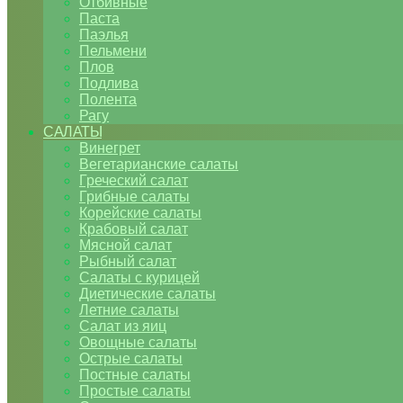
Отбивные
Паста
Паэлья
Пельмени
Плов
Подлива
Полента
Рагу
САЛАТЫ
Винегрет
Вегетарианские салаты
Греческий салат
Грибные салаты
Корейские салаты
Крабовый салат
Мясной салат
Рыбный салат
Салаты с курицей
Диетические салаты
Летние салаты
Салат из яиц
Овощные салаты
Острые салаты
Постные салаты
Простые салаты