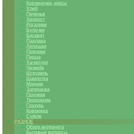
Корзиночки, кексы
Хлеб
Печенье
Хворост
Рогалики
Булочки
Бисквит
Пахлава
Лепешки
Пряники
Пицца
Хачапури
Чизкейк
Штрудель
Шарлотка
Манник
Запеканка
Пончики
Творожник
Глазурь
Коврижка
Суфле
РАЗНОЕ
Обзор интернета
Бытовые вопросы