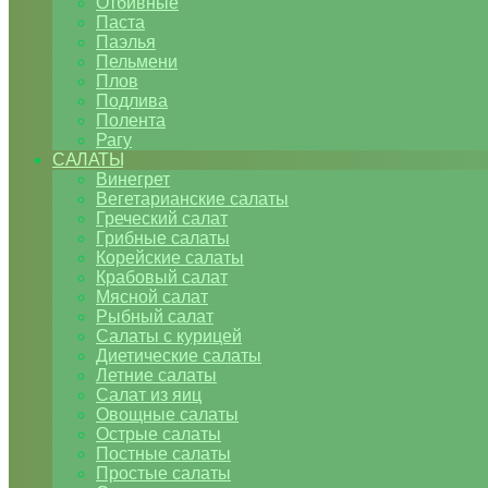
Отбивные
Паста
Паэлья
Пельмени
Плов
Подлива
Полента
Рагу
САЛАТЫ
Винегрет
Вегетарианские салаты
Греческий салат
Грибные салаты
Корейские салаты
Крабовый салат
Мясной салат
Рыбный салат
Салаты с курицей
Диетические салаты
Летние салаты
Салат из яиц
Овощные салаты
Острые салаты
Постные салаты
Простые салаты