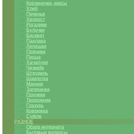
Корзиночки, кексы
Хлеб
Печенье
Хворост
Рогалики
Булочки
Бисквит
Пахлава
Лепешки
Пряники
Пицца
Хачапури
Чизкейк
Штрудель
Шарлотка
Манник
Запеканка
Пончики
Творожник
Глазурь
Коврижка
Суфле
РАЗНОЕ
Обзор интернета
Бытовые вопросы