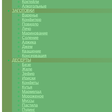
Коктейли
Алкогольные
ЗАГОТОВКИ
Варенье
Конфитюр
Повидло
Лечо
Маринование
Соление
Аджика
Джем
Квашение
Консервация
ДЕСЕРТЫ
Безе
Желе
Зефир
Ириски
Конфеты
Кутья
Мармелад
Мороженое
Муссы
Пастила
Пудинг