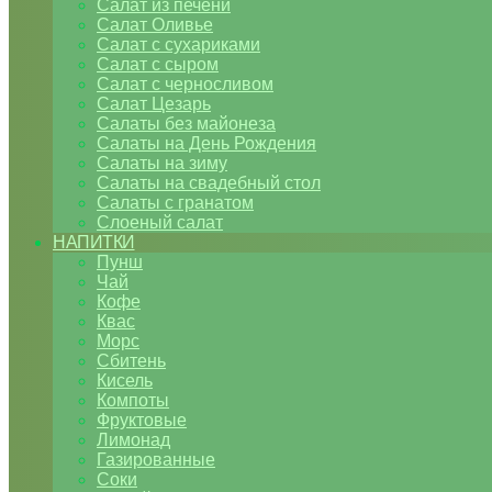
Салат из печени
Салат Оливье
Салат с сухариками
Салат с сыром
Салат с черносливом
Салат Цезарь
Салаты без майонеза
Салаты на День Рождения
Салаты на зиму
Салаты на свадебный стол
Салаты с гранатом
Слоеный салат
НАПИТКИ
Пунш
Чай
Кофе
Квас
Морс
Сбитень
Кисель
Компоты
Фруктовые
Лимонад
Газированные
Соки