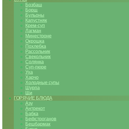
Бозбаш
Борщ
Бульоны
Капустняк
Крем-суп
Лагман
Минестроне
Окрошка
Похлебка
Рассольник
Свекольник
Солянка
Суп-пюре
Уха
Харчо
Холодные супы
Шурпа
Щи
ГОРЯЧИЕ БЛЮДА
Азу
Антрекот
Бабка
Бефстроганов
Бешбармак