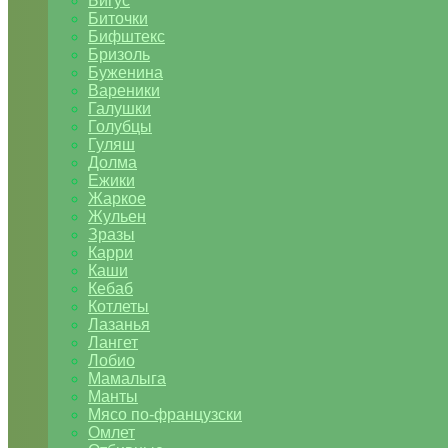
Бигус
Биточки
Бифштекс
Бризоль
Буженина
Вареники
Галушки
Голубцы
Гуляш
Долма
Ежики
Жаркое
Жульен
Зразы
Карри
Каши
Кебаб
Котлеты
Лазанья
Лангет
Лобио
Мамалыга
Манты
Мясо по-французски
Омлет