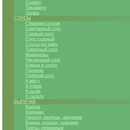
Сорбет
Тирамису
Халва
СОУСЫ
Сборник соусов
Сметанный соус
Соевый соус
Соус сырный
Соусы на зиму
Томатный соус
Маринады
Чесночный соус
Блюда в соусе
Горчица
Грибной соус
К мясу
К птице
К рыбе
К салату
ВЫПЕЧКА
Вафли
Коржики
Пироги, беляши, чебуреки
Блины, оладьи, сырники
Торты, пирожные