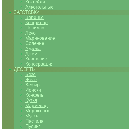
Коктейли
Алкогольные
ЗАГОТОВКИ
Варенье
Конфитюр
Повидло
Лечо
Маринование
Соление
Аджика
Джем
Квашение
Консервация
ДЕСЕРТЫ
Безе
Желе
Зефир
Ириски
Конфеты
Кутья
Мармелад
Мороженое
Муссы
Пастила
Пудинг