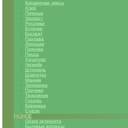
Корзиночки, кексы
Хлеб
Печенье
Хворост
Рогалики
Булочки
Бисквит
Пахлава
Лепешки
Пряники
Пицца
Хачапури
Чизкейк
Штрудель
Шарлотка
Манник
Запеканка
Пончики
Творожник
Глазурь
Коврижка
Суфле
РАЗНОЕ
Обзор интернета
Бытовые вопросы