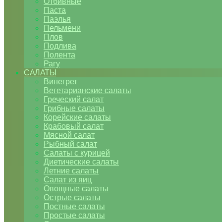
Отбивные
Паста
Паэлья
Пельмени
Плов
Подлива
Полента
Рагу
САЛАТЫ
Винегрет
Вегетарианские салаты
Греческий салат
Грибные салаты
Корейские салаты
Крабовый салат
Мясной салат
Рыбный салат
Салаты с курицей
Диетические салаты
Летние салаты
Салат из яиц
Овощные салаты
Острые салаты
Постные салаты
Простые салаты