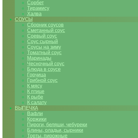
Сорбет
Тирамису
Халва
СОУСЫ
Сборник соусов
Сметанный соус
Соевый соус
Соус сырный
Соусы на зиму
Томатный соус
Маринады
Чесночный соус
Блюда в соусе
Горчица
Грибной соус
К мясу
К птице
К рыбе
К салату
ВЫПЕЧКА
Вафли
Коржики
Пироги, беляши, чебуреки
Блины, оладьи, сырники
Торты, пирожные