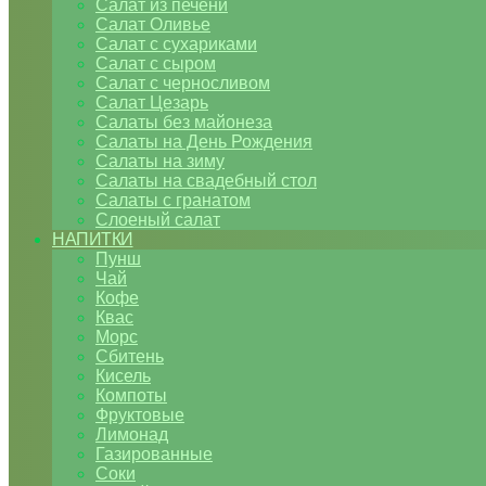
Салат из печени
Салат Оливье
Салат с сухариками
Салат с сыром
Салат с черносливом
Салат Цезарь
Салаты без майонеза
Салаты на День Рождения
Салаты на зиму
Салаты на свадебный стол
Салаты с гранатом
Слоеный салат
НАПИТКИ
Пунш
Чай
Кофе
Квас
Морс
Сбитень
Кисель
Компоты
Фруктовые
Лимонад
Газированные
Соки