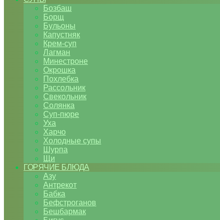
Бозбаш
Борщ
Бульоны
Капустняк
Крем-суп
Лагман
Минестроне
Окрошка
Похлебка
Рассольник
Свекольник
Солянка
Суп-пюре
Уха
Харчо
Холодные супы
Шурпа
Щи
ГОРЯЧИЕ БЛЮДА
Азу
Антрекот
Бабка
Бефстроганов
Бешбармак