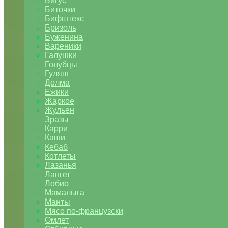
Бигус
Биточки
Бифштекс
Бризоль
Буженина
Вареники
Галушки
Голубцы
Гуляш
Долма
Ежики
Жаркое
Жульен
Зразы
Карри
Каши
Кебаб
Котлеты
Лазанья
Лангет
Лобио
Мамалыга
Манты
Мясо по-французски
Омлет