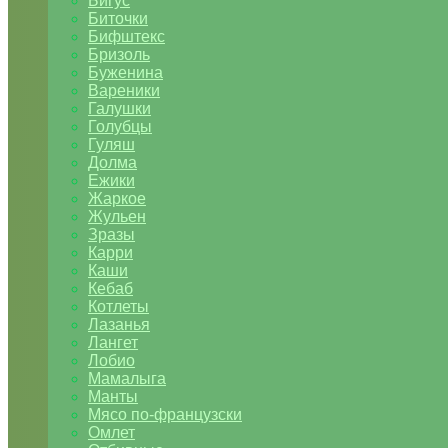
Бигус
Биточки
Бифштекс
Бризоль
Буженина
Вареники
Галушки
Голубцы
Гуляш
Долма
Ежики
Жаркое
Жульен
Зразы
Карри
Каши
Кебаб
Котлеты
Лазанья
Лангет
Лобио
Мамалыга
Манты
Мясо по-французски
Омлет