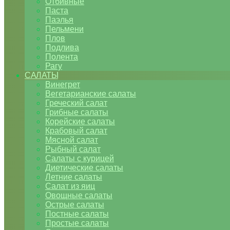
Отбивные
Паста
Паэлья
Пельмени
Плов
Подлива
Полента
Рагу
САЛАТЫ
Винегрет
Вегетарианские салаты
Греческий салат
Грибные салаты
Корейские салаты
Крабовый салат
Мясной салат
Рыбный салат
Салаты с курицей
Диетические салаты
Летние салаты
Салат из яиц
Овощные салаты
Острые салаты
Постные салаты
Простые салаты