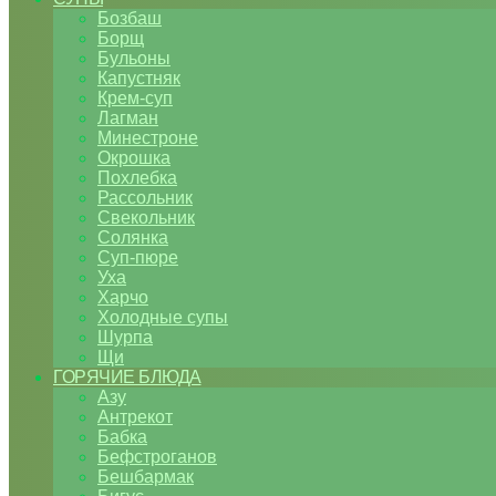
Бозбаш
Борщ
Бульоны
Капустняк
Крем-суп
Лагман
Минестроне
Окрошка
Похлебка
Рассольник
Свекольник
Солянка
Суп-пюре
Уха
Харчо
Холодные супы
Шурпа
Щи
ГОРЯЧИЕ БЛЮДА
Азу
Антрекот
Бабка
Бефстроганов
Бешбармак