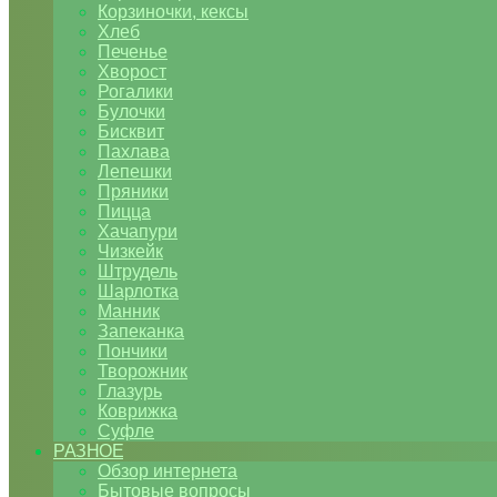
Корзиночки, кексы
Хлеб
Печенье
Хворост
Рогалики
Булочки
Бисквит
Пахлава
Лепешки
Пряники
Пицца
Хачапури
Чизкейк
Штрудель
Шарлотка
Манник
Запеканка
Пончики
Творожник
Глазурь
Коврижка
Суфле
РАЗНОЕ
Обзор интернета
Бытовые вопросы