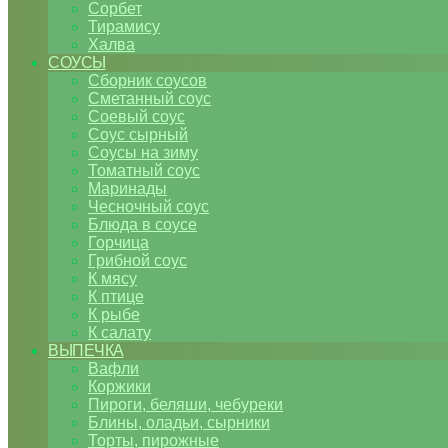
Сорбет
Тирамису
Халва
СОУСЫ
Сборник соусов
Сметанный соус
Соевый соус
Соус сырный
Соусы на зиму
Томатный соус
Маринады
Чесночный соус
Блюда в соусе
Горчица
Грибной соус
К мясу
К птице
К рыбе
К салату
ВЫПЕЧКА
Вафли
Коржики
Пироги, беляши, чебуреки
Блины, оладьи, сырники
Торты, пирожные