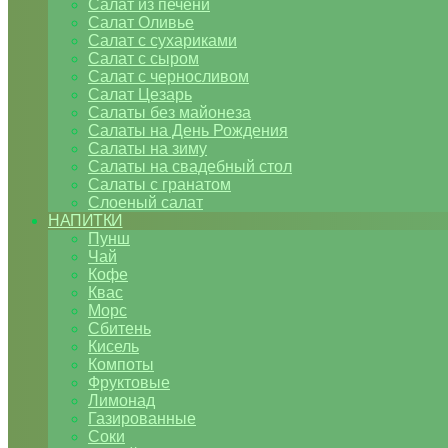
Салат из печени
Салат Оливье
Салат с сухариками
Салат с сыром
Салат с черносливом
Салат Цезарь
Салаты без майонеза
Салаты на День Рождения
Салаты на зиму
Салаты на свадебный стол
Салаты с гранатом
Слоеный салат
НАПИТКИ
Пунш
Чай
Кофе
Квас
Морс
Сбитень
Кисель
Компоты
Фруктовые
Лимонад
Газированные
Соки