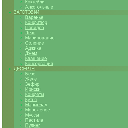
Коктейли
Алкогольные
ЗАГОТОВКИ
Варенье
Конфитюр
Повидло
Лечо
Маринование
Соление
Аджика
Джем
Квашение
Консервация
ДЕСЕРТЫ
Безе
Желе
Зефир
Ириски
Конфеты
Кутья
Мармелад
Мороженое
Муссы
Пастила
Пудинг