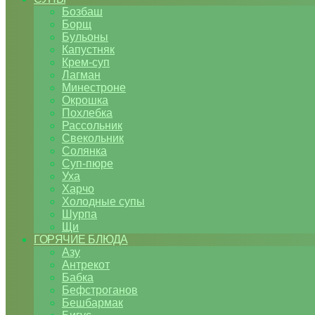
Бозбаш
Борщ
Бульоны
Капустняк
Крем-суп
Лагман
Минестроне
Окрошка
Похлебка
Рассольник
Свекольник
Солянка
Суп-пюре
Уха
Харчо
Холодные супы
Шурпа
Щи
ГОРЯЧИЕ БЛЮДА
Азу
Антрекот
Бабка
Бефстроганов
Бешбармак