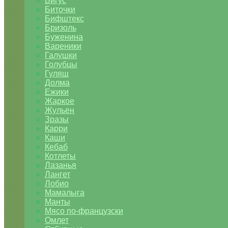
Бигус
Биточки
Бифштекс
Бризоль
Буженина
Вареники
Галушки
Голубцы
Гуляш
Долма
Ежики
Жаркое
Жульен
Зразы
Карри
Каши
Кебаб
Котлеты
Лазанья
Лангет
Лобио
Мамалыга
Манты
Мясо по-французски
Омлет