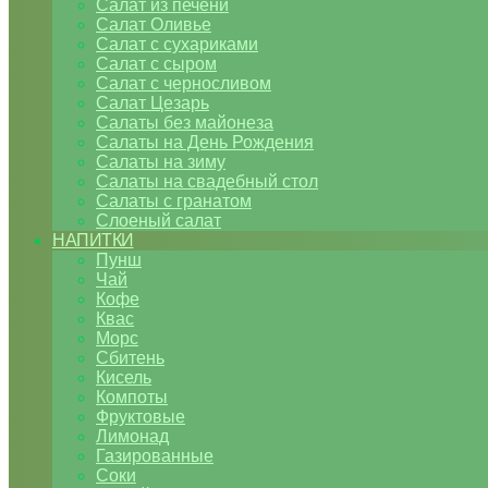
Салат из печени
Салат Оливье
Салат с сухариками
Салат с сыром
Салат с черносливом
Салат Цезарь
Салаты без майонеза
Салаты на День Рождения
Салаты на зиму
Салаты на свадебный стол
Салаты с гранатом
Слоеный салат
НАПИТКИ
Пунш
Чай
Кофе
Квас
Морс
Сбитень
Кисель
Компоты
Фруктовые
Лимонад
Газированные
Соки