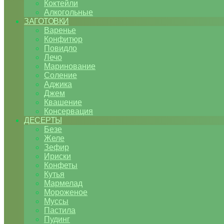
Коктейли
Алкогольные
ЗАГОТОВКИ
Варенье
Конфитюр
Повидло
Лечо
Маринование
Соление
Аджика
Джем
Квашение
Консервация
ДЕСЕРТЫ
Безе
Желе
Зефир
Ириски
Конфеты
Кутья
Мармелад
Мороженое
Муссы
Пастила
Пудинг