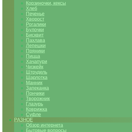
Корзиночки, кексы
Хлеб
Печенье
Хворост
Рогалики
Булочки
Бисквит
Пахлава
Лепешки
Пряники
Пицца
Хачапури
Чизкейк
Штрудель
Шарлотка
Манник
Запеканка
Пончики
Творожник
Глазурь
Коврижка
Суфле
РАЗНОЕ
Обзор интернета
Бытовые вопросы