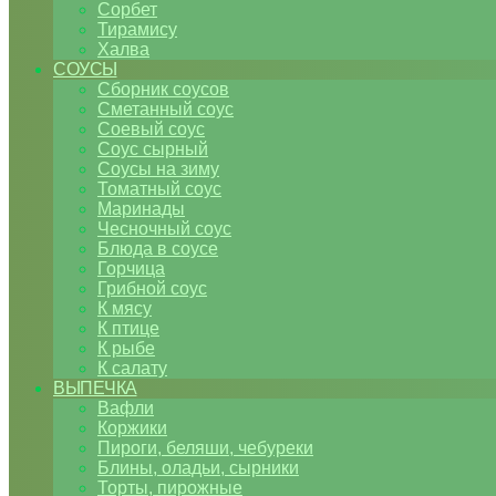
Сорбет
Тирамису
Халва
СОУСЫ
Сборник соусов
Сметанный соус
Соевый соус
Соус сырный
Соусы на зиму
Томатный соус
Маринады
Чесночный соус
Блюда в соусе
Горчица
Грибной соус
К мясу
К птице
К рыбе
К салату
ВЫПЕЧКА
Вафли
Коржики
Пироги, беляши, чебуреки
Блины, оладьи, сырники
Торты, пирожные