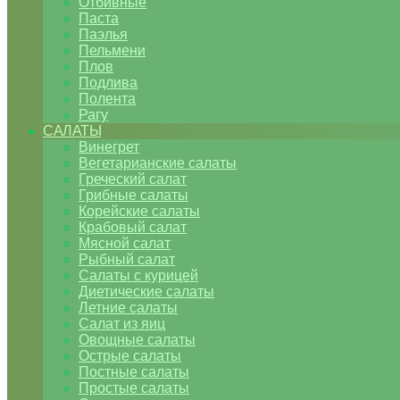
Отбивные
Паста
Паэлья
Пельмени
Плов
Подлива
Полента
Рагу
САЛАТЫ
Винегрет
Вегетарианские салаты
Греческий салат
Грибные салаты
Корейские салаты
Крабовый салат
Мясной салат
Рыбный салат
Салаты с курицей
Диетические салаты
Летние салаты
Салат из яиц
Овощные салаты
Острые салаты
Постные салаты
Простые салаты