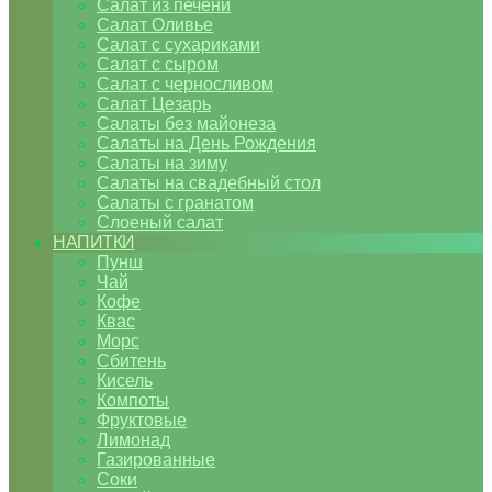
Салат из печени
Салат Оливье
Салат с сухариками
Салат с сыром
Салат с черносливом
Салат Цезарь
Салаты без майонеза
Салаты на День Рождения
Салаты на зиму
Салаты на свадебный стол
Салаты с гранатом
Слоеный салат
НАПИТКИ
Пунш
Чай
Кофе
Квас
Морс
Сбитень
Кисель
Компоты
Фруктовые
Лимонад
Газированные
Соки