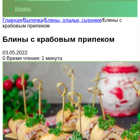
Искать
Главная
/
Выпечка
/
Блины, оладьи, сырники
/
Блины с
крабовым припеком
Блины с крабовым припеком
03.05.2022
0
Время чтения: 1 минута