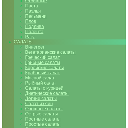
Отбивные
Паста
Паэлья
Пельмени
Плов
Подлива
Полента
Рагу
САЛАТЫ
Винегрет
Вегетарианские салаты
Греческий салат
Грибные салаты
Корейские салаты
Крабовый салат
Мясной салат
Рыбный салат
Салаты с курицей
Диетические салаты
Летние салаты
Салат из яиц
Овощные салаты
Острые салаты
Постные салаты
Простые салаты