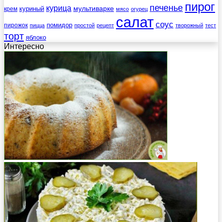
пирог
печенье
курица
мультиварке
куриный
крем
мясо
огурец
салат
соус
помидор
пирожок
пицца
простой
рецепт
творожный
тест
торт
яблоко
Интересно