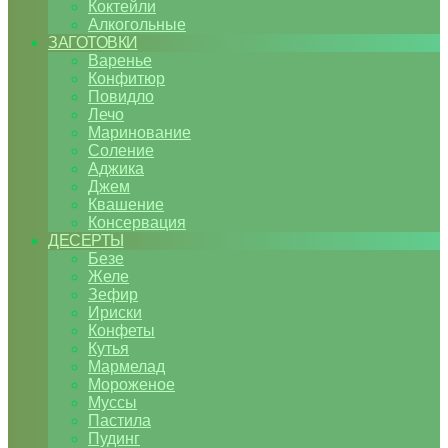
Коктейли
Алкогольные
ЗАГОТОВКИ
Варенье
Конфитюр
Повидло
Лечо
Маринование
Соление
Аджика
Джем
Квашение
Консервация
ДЕСЕРТЫ
Безе
Желе
Зефир
Ириски
Конфеты
Кутья
Мармелад
Мороженое
Муссы
Пастила
Пудинг