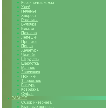
Корзиночки, кексы
Хлеб
Печенье
Хворост
Рогалики
Булочки
Бисквит
Пахлава
Лепешки
Пряники
Пицца
Хачапури
Чизкейк
Штрудель
Шарлотка
Манник
Запеканка
Пончики
Творожник
Глазурь
Коврижка
Суфле
РАЗНОЕ
Обзор интернета
Бытовые вопросы