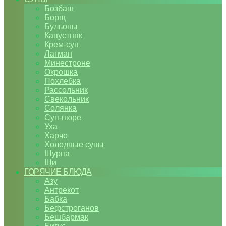
Бозбаш
Борщ
Бульоны
Капустняк
Крем-суп
Лагман
Минестроне
Окрошка
Похлебка
Рассольник
Свекольник
Солянка
Суп-пюре
Уха
Харчо
Холодные супы
Шурпа
Щи
ГОРЯЧИЕ БЛЮДА
Азу
Антрекот
Бабка
Бефстроганов
Бешбармак