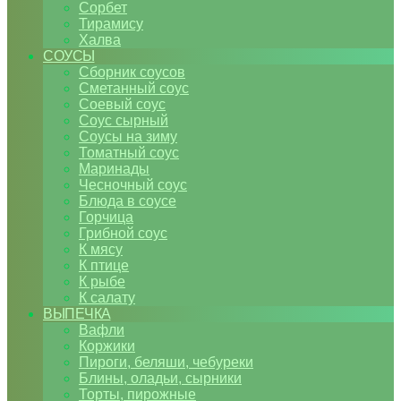
Сорбет
Тирамису
Халва
СОУСЫ
Сборник соусов
Сметанный соус
Соевый соус
Соус сырный
Соусы на зиму
Томатный соус
Маринады
Чесночный соус
Блюда в соусе
Горчица
Грибной соус
К мясу
К птице
К рыбе
К салату
ВЫПЕЧКА
Вафли
Коржики
Пироги, беляши, чебуреки
Блины, оладьи, сырники
Торты, пирожные