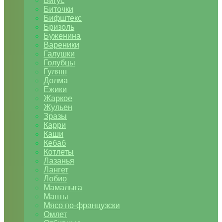
Бигус
Биточки
Бифштекс
Бризоль
Буженина
Вареники
Галушки
Голубцы
Гуляш
Долма
Ежики
Жаркое
Жульен
Зразы
Карри
Каши
Кебаб
Котлеты
Лазанья
Лангет
Лобио
Мамалыга
Манты
Мясо по-французски
Омлет