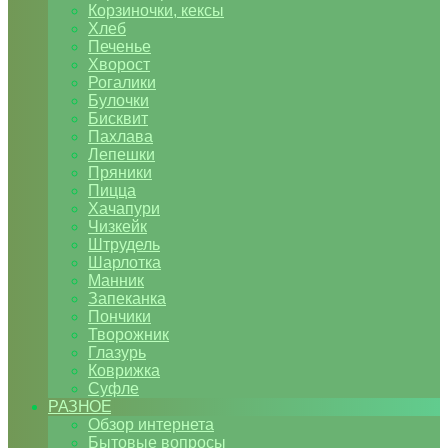
Корзиночки, кексы
Хлеб
Печенье
Хворост
Рогалики
Булочки
Бисквит
Пахлава
Лепешки
Пряники
Пицца
Хачапури
Чизкейк
Штрудель
Шарлотка
Манник
Запеканка
Пончики
Творожник
Глазурь
Коврижка
Суфле
РАЗНОЕ
Обзор интернета
Бытовые вопросы