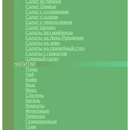
Салат из печени
Салат Оливье
Салат с сухариками
Салат с сыром
Салат с черносливом
Салат Цезарь
Салаты без майонеза
Салаты на День Рождения
Салаты на зиму
Салаты на свадебный стол
Салаты с гранатом
Слоеный салат
НАПИТКИ
Пунш
Чай
Кофе
Квас
Морс
Сбитень
Кисель
Компоты
Фруктовые
Лимонад
Газированные
Соки