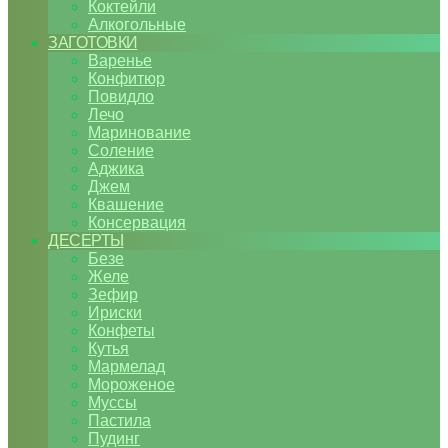
Коктейли
Алкогольные
ЗАГОТОВКИ
Варенье
Конфитюр
Повидло
Лечо
Маринование
Соление
Аджика
Джем
Квашение
Консервация
ДЕСЕРТЫ
Безе
Желе
Зефир
Ириски
Конфеты
Кутья
Мармелад
Мороженое
Муссы
Пастила
Пудинг