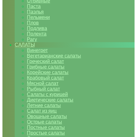
Отбивные
Паста
Паэлья
Пельмени
Плов
Подлива
Полента
Рагу
САЛАТЫ
Винегрет
Вегетарианские салаты
Греческий салат
Грибные салаты
Корейские салаты
Крабовый салат
Мясной салат
Рыбный салат
Салаты с курицей
Диетические салаты
Летние салаты
Салат из яиц
Овощные салаты
Острые салаты
Постные салаты
Простые салаты