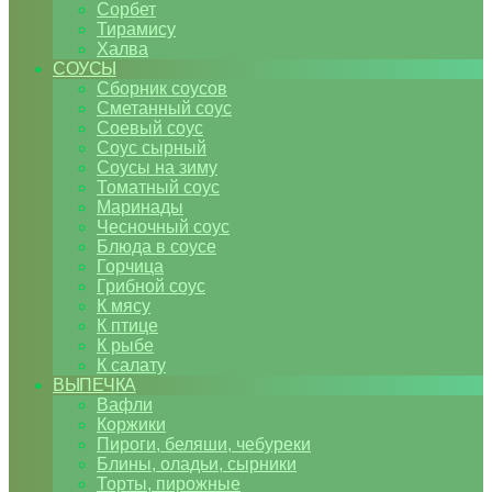
Сорбет
Тирамису
Халва
СОУСЫ
Сборник соусов
Сметанный соус
Соевый соус
Соус сырный
Соусы на зиму
Томатный соус
Маринады
Чесночный соус
Блюда в соусе
Горчица
Грибной соус
К мясу
К птице
К рыбе
К салату
ВЫПЕЧКА
Вафли
Коржики
Пироги, беляши, чебуреки
Блины, оладьи, сырники
Торты, пирожные