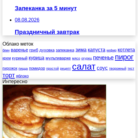
Запеканка за 5 минут
08.08.2026
Праздничный завтрак
Облако меток
зима
котлета
варенье
капуста
гриб
духовка
запеканка
блин
кефир
пирог
печенье
курица
мультиварке
куриный
крем
мясо
огурец
салат
соус
помидор
пирожок
пицца
простой
рецепт
творожный
тест
торт
яблоко
Интересно