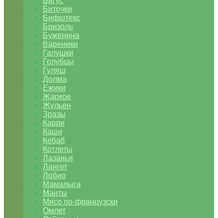
Бигус
Биточки
Бифштекс
Бризоль
Буженина
Вареники
Галушки
Голубцы
Гуляш
Долма
Ежики
Жаркое
Жульен
Зразы
Карри
Каши
Кебаб
Котлеты
Лазанья
Лангет
Лобио
Мамалыга
Манты
Мясо по-французски
Омлет