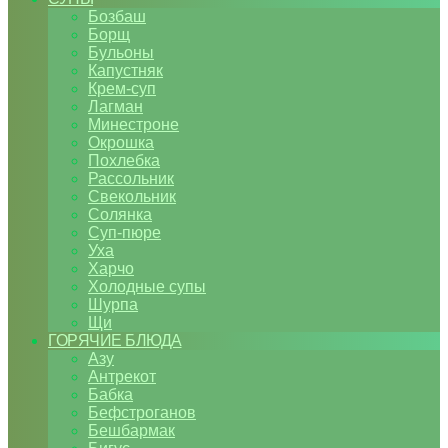
Бозбаш
Борщ
Бульоны
Капустняк
Крем-суп
Лагман
Минестроне
Окрошка
Похлебка
Рассольник
Свекольник
Солянка
Суп-пюре
Уха
Харчо
Холодные супы
Шурпа
Щи
ГОРЯЧИЕ БЛЮДА
Азу
Антрекот
Бабка
Бефстроганов
Бешбармак