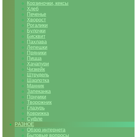
Корзиночки, кексы
Хлеб
Печенье
Хворост
Рогалики
Булочки
Бисквит
Пахлава
Лепешки
Пряники
Пицца
Хачапури
Чизкейк
Штрудель
Шарлотка
Манник
Запеканка
Пончики
Творожник
Глазурь
Коврижка
Суфле
РАЗНОЕ
Обзор интернета
Бытовые вопросы