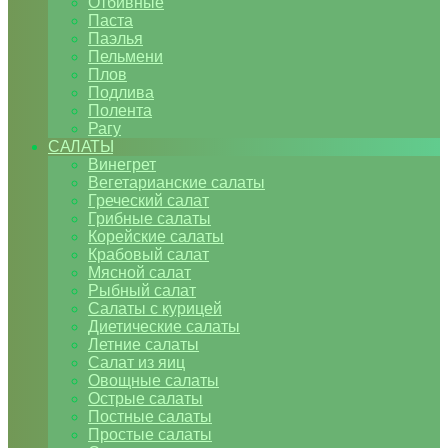
Отбивные
Паста
Паэлья
Пельмени
Плов
Подлива
Полента
Рагу
САЛАТЫ
Винегрет
Вегетарианские салаты
Греческий салат
Грибные салаты
Корейские салаты
Крабовый салат
Мясной салат
Рыбный салат
Салаты с курицей
Диетические салаты
Летние салаты
Салат из яиц
Овощные салаты
Острые салаты
Постные салаты
Простые салаты