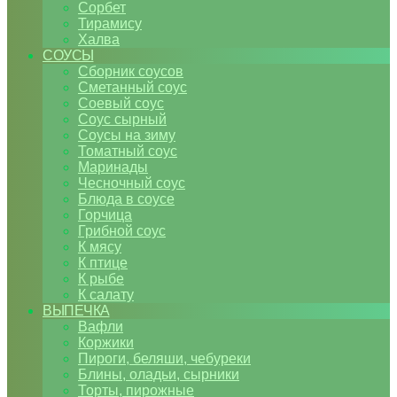
Сорбет
Тирамису
Халва
СОУСЫ
Сборник соусов
Сметанный соус
Соевый соус
Соус сырный
Соусы на зиму
Томатный соус
Маринады
Чесночный соус
Блюда в соусе
Горчица
Грибной соус
К мясу
К птице
К рыбе
К салату
ВЫПЕЧКА
Вафли
Коржики
Пироги, беляши, чебуреки
Блины, оладьи, сырники
Торты, пирожные