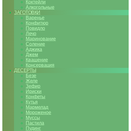
Коктейли
Алкогольные
ЗАГОТОВКИ
Варенье
Конфитюр
Повидло
Лечо
Маринование
Соление
Аджика
Джем
Квашение
Консервация
ДЕСЕРТЫ
Безе
Желе
Зефир
Ириски
Конфеты
Кутья
Мармелад
Мороженое
Муссы
Пастила
Пудинг