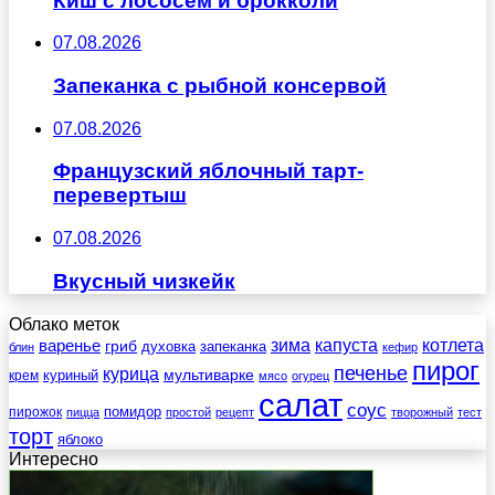
Киш с лососем и брокколи
07.08.2026
Запеканка с рыбной консервой
07.08.2026
Французский яблочный тарт-
перевертыш
07.08.2026
Вкусный чизкейк
Облако меток
зима
котлета
варенье
капуста
гриб
духовка
запеканка
блин
кефир
пирог
печенье
курица
мультиварке
куриный
крем
мясо
огурец
салат
соус
помидор
пирожок
пицца
простой
рецепт
творожный
тест
торт
яблоко
Интересно