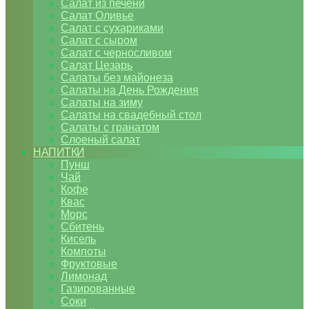
Салат из печени
Салат Оливье
Салат с сухариками
Салат с сыром
Салат с черносливом
Салат Цезарь
Салаты без майонеза
Салаты на День Рождения
Салаты на зиму
Салаты на свадебный стол
Салаты с гранатом
Слоеный салат
НАПИТКИ
Пунш
Чай
Кофе
Квас
Морс
Сбитень
Кисель
Компоты
Фруктовые
Лимонад
Газированные
Соки