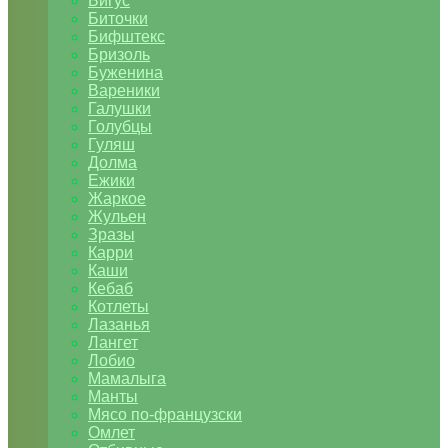
Бигус
Биточки
Бифштекс
Бризоль
Буженина
Вареники
Галушки
Голубцы
Гуляш
Долма
Ежики
Жаркое
Жульен
Зразы
Карри
Каши
Кебаб
Котлеты
Лазанья
Лангет
Лобио
Мамалыга
Манты
Мясо по-французски
Омлет