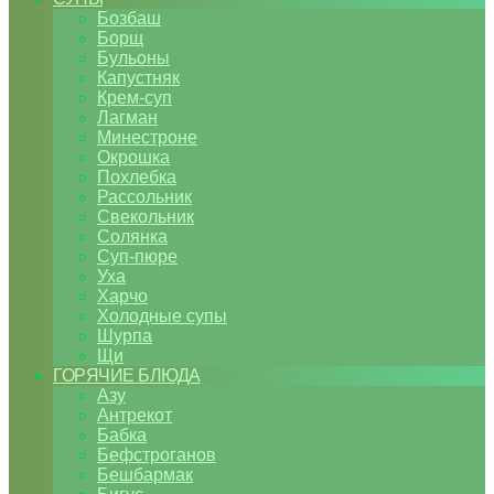
Бозбаш
Борщ
Бульоны
Капустняк
Крем-суп
Лагман
Минестроне
Окрошка
Похлебка
Рассольник
Свекольник
Солянка
Суп-пюре
Уха
Харчо
Холодные супы
Шурпа
Щи
ГОРЯЧИЕ БЛЮДА
Азу
Антрекот
Бабка
Бефстроганов
Бешбармак