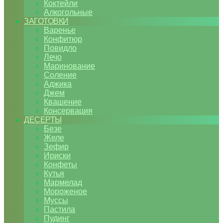
Коктейли
Алкогольные
ЗАГОТОВКИ
Варенье
Конфитюр
Повидло
Лечо
Маринование
Соление
Аджика
Джем
Квашение
Консервация
ДЕСЕРТЫ
Безе
Желе
Зефир
Ириски
Конфеты
Кутья
Мармелад
Мороженое
Муссы
Пастила
Пудинг