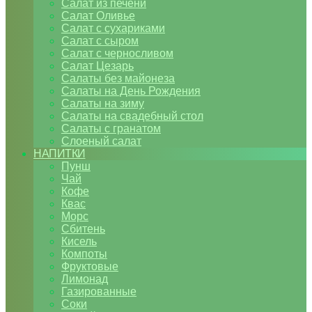
Салат из печени
Салат Оливье
Салат с сухариками
Салат с сыром
Салат с черносливом
Салат Цезарь
Салаты без майонеза
Салаты на День Рождения
Салаты на зиму
Салаты на свадебный стол
Салаты с гранатом
Слоеный салат
НАПИТКИ
Пунш
Чай
Кофе
Квас
Морс
Сбитень
Кисель
Компоты
Фруктовые
Лимонад
Газированные
Соки