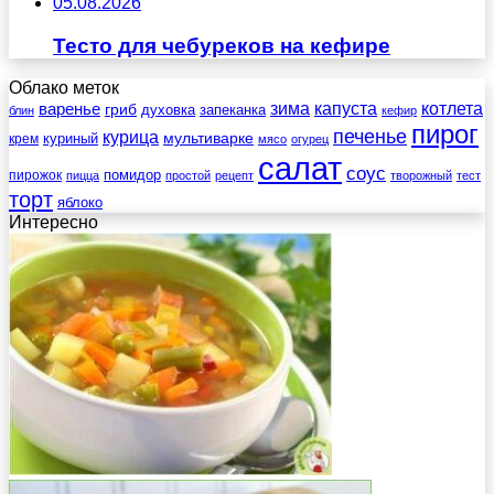
05.08.2026
Тесто для чебуреков на кефире
Облако меток
зима
котлета
варенье
капуста
гриб
духовка
запеканка
блин
кефир
пирог
печенье
курица
мультиварке
куриный
крем
мясо
огурец
салат
соус
помидор
пирожок
пицца
простой
рецепт
творожный
тест
торт
яблоко
Интересно