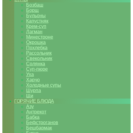
Бозбаш
Борщ
Бульоны
Капустняк
Крем-суп
Лагман
Минестроне
Окрошка
Похлебка
Рассольник
Свекольник
Солянка
Суп-пюре
Уха
Харчо
Холодные супы
Шурпа
Щи
ГОРЯЧИЕ БЛЮДА
Азу
Антрекот
Бабка
Бефстроганов
Бешбармак