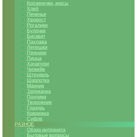
Корзиночки, кексы
Хлеб
Печенье
Хворост
Рогалики
Булочки
Бисквит
Пахлава
Лепешки
Пряники
Пицца
Хачапури
Чизкейк
Штрудель
Шарлотка
Манник
Запеканка
Пончики
Творожник
Глазурь
Коврижка
Суфле
РАЗНОЕ
Обзор интернета
Бытовые вопросы