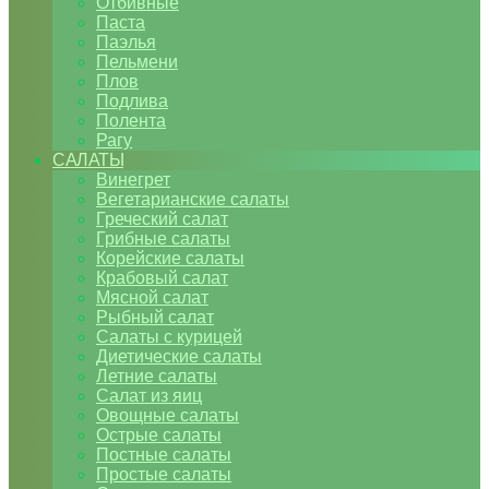
Отбивные
Паста
Паэлья
Пельмени
Плов
Подлива
Полента
Рагу
САЛАТЫ
Винегрет
Вегетарианские салаты
Греческий салат
Грибные салаты
Корейские салаты
Крабовый салат
Мясной салат
Рыбный салат
Салаты с курицей
Диетические салаты
Летние салаты
Салат из яиц
Овощные салаты
Острые салаты
Постные салаты
Простые салаты