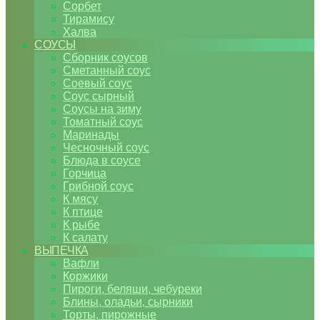
Сорбет
Тирамису
Халва
СОУСЫ
Сборник соусов
Сметанный соус
Соевый соус
Соус сырный
Соусы на зиму
Томатный соус
Маринады
Чесночный соус
Блюда в соусе
Горчица
Грибной соус
К мясу
К птице
К рыбе
К салату
ВЫПЕЧКА
Вафли
Коржики
Пироги, беляши, чебуреки
Блины, оладьи, сырники
Торты, пирожные