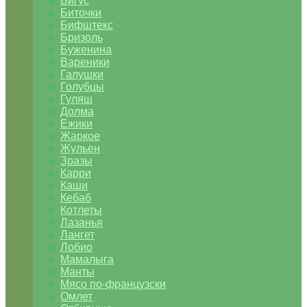
Бигус
Биточки
Бифштекс
Бризоль
Буженина
Вареники
Галушки
Голубцы
Гуляш
Долма
Ежики
Жаркое
Жульен
Зразы
Карри
Каши
Кебаб
Котлеты
Лазанья
Лангет
Лобио
Мамалыга
Манты
Мясо по-французски
Омлет