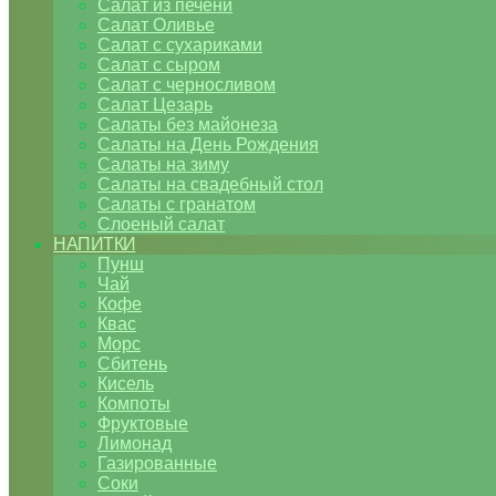
Салат из печени
Салат Оливье
Салат с сухариками
Салат с сыром
Салат с черносливом
Салат Цезарь
Салаты без майонеза
Салаты на День Рождения
Салаты на зиму
Салаты на свадебный стол
Салаты с гранатом
Слоеный салат
НАПИТКИ
Пунш
Чай
Кофе
Квас
Морс
Сбитень
Кисель
Компоты
Фруктовые
Лимонад
Газированные
Соки