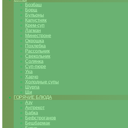
Бозбаш
Борщ
Бульоны
Капустняк
Крем-суп
Лагман
Минестроне
Окрошка
Похлебка
Рассольник
Свекольник
Солянка
Суп-пюре
Уха
Харчо
Холодные супы
Шурпа
Щи
ГОРЯЧИЕ БЛЮДА
Азу
Антрекот
Бабка
Бефстроганов
Бешбармак