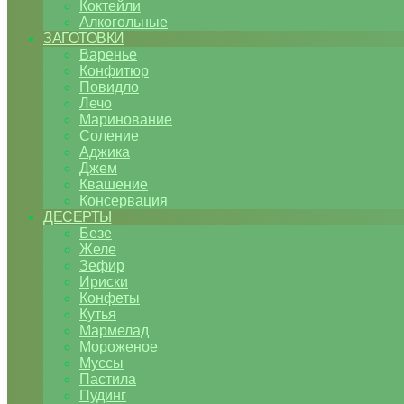
Коктейли
Алкогольные
ЗАГОТОВКИ
Варенье
Конфитюр
Повидло
Лечо
Маринование
Соление
Аджика
Джем
Квашение
Консервация
ДЕСЕРТЫ
Безе
Желе
Зефир
Ириски
Конфеты
Кутья
Мармелад
Мороженое
Муссы
Пастила
Пудинг