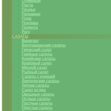
Отбивные
Паста
Паэлья
Пельмени
Плов
Подлива
Полента
Рагу
САЛАТЫ
Винегрет
Вегетарианские салаты
Греческий салат
Грибные салаты
Корейские салаты
Крабовый салат
Мясной салат
Рыбный салат
Салаты с курицей
Диетические салаты
Летние салаты
Салат из яиц
Овощные салаты
Острые салаты
Постные салаты
Простые салаты