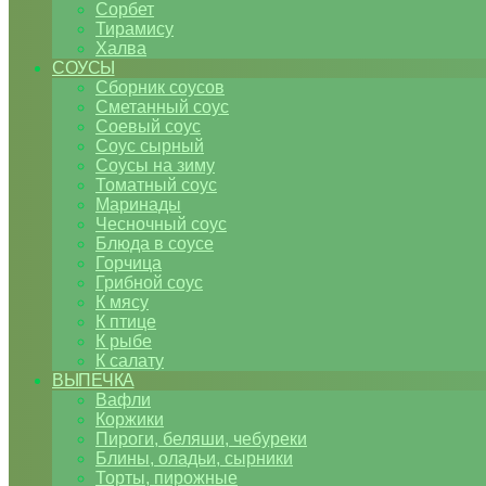
Сорбет
Тирамису
Халва
СОУСЫ
Сборник соусов
Сметанный соус
Соевый соус
Соус сырный
Соусы на зиму
Томатный соус
Маринады
Чесночный соус
Блюда в соусе
Горчица
Грибной соус
К мясу
К птице
К рыбе
К салату
ВЫПЕЧКА
Вафли
Коржики
Пироги, беляши, чебуреки
Блины, оладьи, сырники
Торты, пирожные