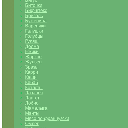
Бигус
Биточки
Бифштекс
Бризоль
Буженина
Вареники
Галушки
Голубцы
Гуляш
Долма
Ежики
Жаркое
Жульен
Зразы
Карри
Каши
Кебаб
Котлеты
Лазанья
Лангет
Лобио
Мамалыга
Манты
Мясо по-французски
Омлет