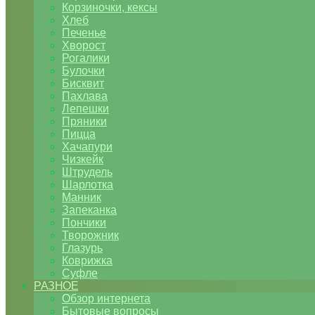
Корзиночки, кексы
Хлеб
Печенье
Хворост
Рогалики
Булочки
Бисквит
Пахлава
Лепешки
Пряники
Пицца
Хачапури
Чизкейк
Штрудель
Шарлотка
Манник
Запеканка
Пончики
Творожник
Глазурь
Коврижка
Суфле
РАЗНОЕ
Обзор интернета
Бытовые вопросы