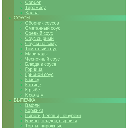
Сорбет
Тирамису
Халва
СОУСЫ
Сборник соусов
Сметанный соус
Соевый соус
Соус сырный
Соусы на зиму
Томатный соус
Маринады
Чесночный соус
Блюда в соусе
Горчица
Грибной соус
К мясу
К птице
К рыбе
К салату
ВЫПЕЧКА
Вафли
Коржики
Пироги, беляши, чебуреки
Блины, оладьи, сырники
Торты, пирожные