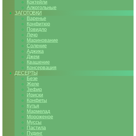
Коктейли
Алкогольные
ЗАГОТОВКИ
Варенье
Конфитюр
Повидло
Лечо
Маринование
Соление
Аджика
Джем
Квашение
Консервация
ДЕСЕРТЫ
Безе
Желе
Зефир
Ириски
Конфеты
Кутья
Мармелад
Мороженое
Муссы
Пастила
Пудинг