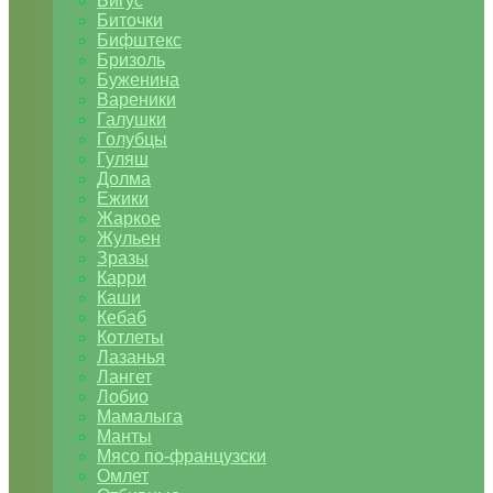
Бигус
Биточки
Бифштекс
Бризоль
Буженина
Вареники
Галушки
Голубцы
Гуляш
Долма
Ежики
Жаркое
Жульен
Зразы
Карри
Каши
Кебаб
Котлеты
Лазанья
Лангет
Лобио
Мамалыга
Манты
Мясо по-французски
Омлет