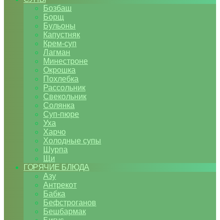
Бозбаш
Борщ
Бульоны
Капустняк
Крем-суп
Лагман
Минестроне
Окрошка
Похлебка
Рассольник
Свекольник
Солянка
Суп-пюре
Уха
Харчо
Холодные супы
Шурпа
Щи
ГОРЯЧИЕ БЛЮДА
Азу
Антрекот
Бабка
Бефстроганов
Бешбармак