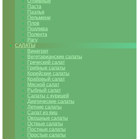
Отбивные
Паста
Паэлья
Пельмени
Плов
Подлива
Полента
Рагу
САЛАТЫ
Винегрет
Вегетарианские салаты
Греческий салат
Грибные салаты
Корейские салаты
Крабовый салат
Мясной салат
Рыбный салат
Салаты с курицей
Диетические салаты
Летние салаты
Салат из яиц
Овощные салаты
Острые салаты
Постные салаты
Простые салаты