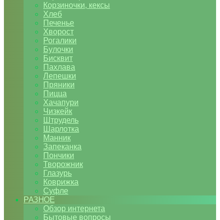
Корзиночки, кексы
Хлеб
Печенье
Хворост
Рогалики
Булочки
Бисквит
Пахлава
Лепешки
Пряники
Пицца
Хачапури
Чизкейк
Штрудель
Шарлотка
Манник
Запеканка
Пончики
Творожник
Глазурь
Коврижка
Суфле
РАЗНОЕ
Обзор интернета
Бытовые вопросы