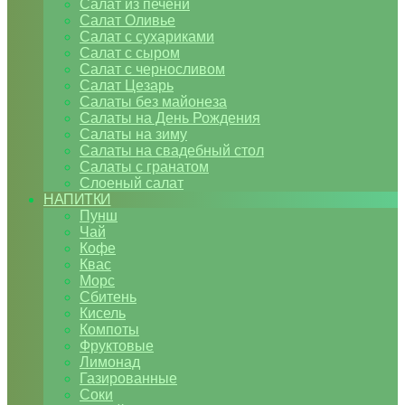
Салат из печени
Салат Оливье
Салат с сухариками
Салат с сыром
Салат с черносливом
Салат Цезарь
Салаты без майонеза
Салаты на День Рождения
Салаты на зиму
Салаты на свадебный стол
Салаты с гранатом
Слоеный салат
НАПИТКИ
Пунш
Чай
Кофе
Квас
Морс
Сбитень
Кисель
Компоты
Фруктовые
Лимонад
Газированные
Соки