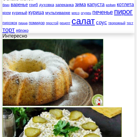
зима
котлета
варенье
капуста
гриб
духовка
запеканка
блин
кефир
пирог
печенье
курица
мультиварке
куриный
крем
мясо
огурец
салат
соус
помидор
пирожок
пицца
простой
рецепт
творожный
тест
торт
яблоко
Интересно