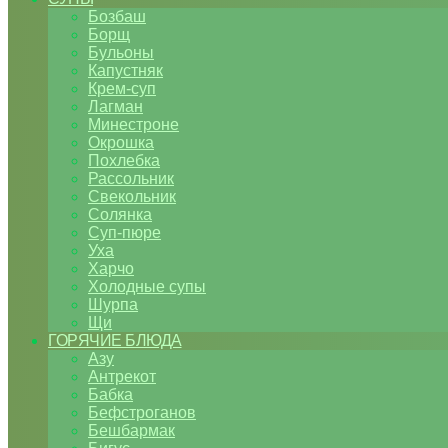
Бозбаш
Борщ
Бульоны
Капустняк
Крем-суп
Лагман
Минестроне
Окрошка
Похлебка
Рассольник
Свекольник
Солянка
Суп-пюре
Уха
Харчо
Холодные супы
Шурпа
Щи
ГОРЯЧИЕ БЛЮДА
Азу
Антрекот
Бабка
Бефстроганов
Бешбармак