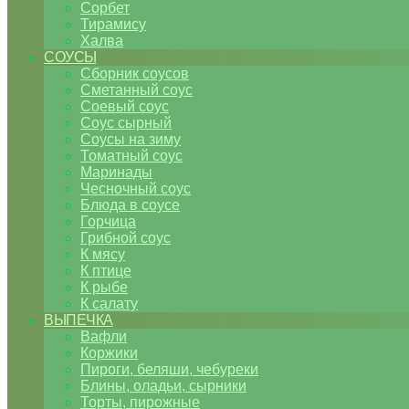
Сорбет
Тирамису
Халва
СОУСЫ
Сборник соусов
Сметанный соус
Соевый соус
Соус сырный
Соусы на зиму
Томатный соус
Маринады
Чесночный соус
Блюда в соусе
Горчица
Грибной соус
К мясу
К птице
К рыбе
К салату
ВЫПЕЧКА
Вафли
Коржики
Пироги, беляши, чебуреки
Блины, оладьи, сырники
Торты, пирожные