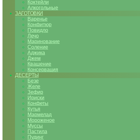
Коктейли
Алкогольные
ЗАГОТОВКИ
Варенье
Конфитюр
Повидло
Лечо
Маринование
Соление
Аджика
Джем
Квашение
Консервация
ДЕСЕРТЫ
Безе
Желе
Зефир
Ириски
Конфеты
Кутья
Мармелад
Мороженое
Муссы
Пастила
Пудинг