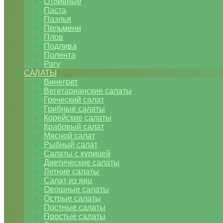
Отбивные
Паста
Паэлья
Пельмени
Плов
Подлива
Полента
Рагу
САЛАТЫ
Винегрет
Вегетарианские салаты
Греческий салат
Грибные салаты
Корейские салаты
Крабовый салат
Мясной салат
Рыбный салат
Салаты с курицей
Диетические салаты
Летние салаты
Салат из яиц
Овощные салаты
Острые салаты
Постные салаты
Простые салаты