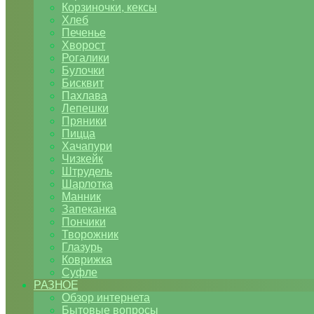
Корзиночки, кексы
Хлеб
Печенье
Хворост
Рогалики
Булочки
Бисквит
Пахлава
Лепешки
Пряники
Пицца
Хачапури
Чизкейк
Штрудель
Шарлотка
Манник
Запеканка
Пончики
Творожник
Глазурь
Коврижка
Суфле
РАЗНОЕ
Обзор интернета
Бытовые вопросы