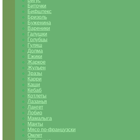
Бигус
Биточки
Бифштекс
Бризоль
Буженина
Вареники
Галушки
Голубцы
Гуляш
Долма
Ежики
Жаркое
Жульен
Зразы
Карри
Каши
Кебаб
Котлеты
Лазанья
Лангет
Лобио
Мамалыга
Манты
Мясо по-французски
Омлет