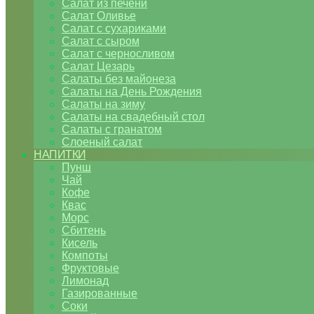
Салат из печени
Салат Оливье
Салат с сухариками
Салат с сыром
Салат с черносливом
Салат Цезарь
Салаты без майонеза
Салаты на День Рождения
Салаты на зиму
Салаты на свадебный стол
Салаты с гранатом
Слоеный салат
НАПИТКИ
Пунш
Чай
Кофе
Квас
Морс
Сбитень
Кисель
Компоты
Фруктовые
Лимонад
Газированные
Соки