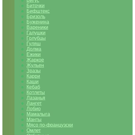
Бигус
Биточки
Бифштекс
Бризоль
Буженина
Вареники
Галушки
Голубцы
Гуляш
Долма
Ежики
Жаркое
Жульен
Зразы
Карри
Каши
Кебаб
Котлеты
Лазанья
Лангет
Лобио
Мамалыга
Манты
Мясо по-французски
Омлет