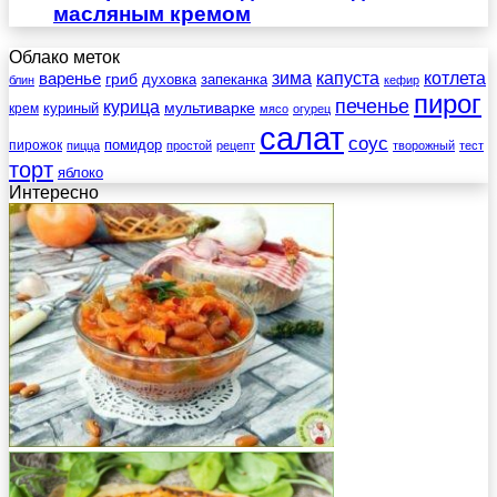
масляным кремом
Облако меток
зима
котлета
варенье
капуста
гриб
духовка
запеканка
блин
кефир
пирог
печенье
курица
мультиварке
куриный
крем
мясо
огурец
салат
соус
помидор
пирожок
пицца
простой
рецепт
творожный
тест
торт
яблоко
Интересно