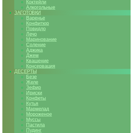
Коктейли
Алкогольные
ЗАГОТОВКИ
Варенье
Конфитюр
Повидло
Лечо
Маринование
Соление
Аджика
Джем
Квашение
Консервация
ДЕСЕРТЫ
Безе
Желе
Зефир
Ириски
Конфеты
Кутья
Мармелад
Мороженое
Муссы
Пастила
Пудинг