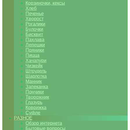
Корзиночки, кексы
Хлеб
Печенье
Хворост
Рогалики
Булочки
Бисквит
Пахлава
Лепешки
Пряники
Пицца
Хачапури
Чизкейк
Штрудель
Шарлотка
Манник
Запеканка
Пончики
Творожник
Глазурь
Коврижка
Суфле
РАЗНОЕ
Обзор интернета
Бытовые вопросы