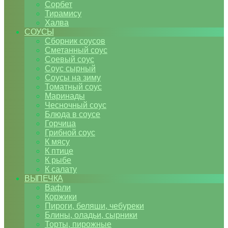
Сорбет
Тирамису
Халва
СОУСЫ
Сборник соусов
Сметанный соус
Соевый соус
Соус сырный
Соусы на зиму
Томатный соус
Маринады
Чесночный соус
Блюда в соусе
Горчица
Грибной соус
К мясу
К птице
К рыбе
К салату
ВЫПЕЧКА
Вафли
Коржики
Пироги, беляши, чебуреки
Блины, оладьи, сырники
Торты, пирожные