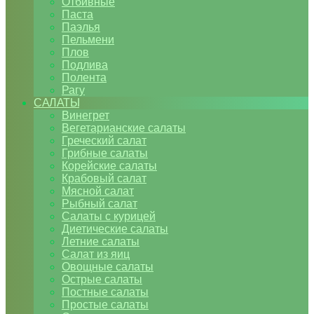
Отбивные
Паста
Паэлья
Пельмени
Плов
Подлива
Полента
Рагу
САЛАТЫ
Винегрет
Вегетарианские салаты
Греческий салат
Грибные салаты
Корейские салаты
Крабовый салат
Мясной салат
Рыбный салат
Салаты с курицей
Диетические салаты
Летние салаты
Салат из яиц
Овощные салаты
Острые салаты
Постные салаты
Простые салаты