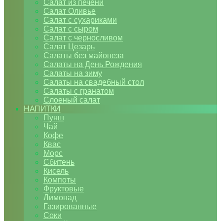
Салат из печени
Салат Оливье
Салат с сухариками
Салат с сыром
Салат с черносливом
Салат Цезарь
Салаты без майонеза
Салаты на День Рождения
Салаты на зиму
Салаты на свадебный стол
Салаты с гранатом
Слоеный салат
НАПИТКИ
Пунш
Чай
Кофе
Квас
Морс
Сбитень
Кисель
Компоты
Фруктовые
Лимонад
Газированные
Соки