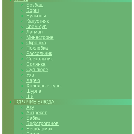
Бозбаш
Борщ
Бульоны
Капустняк
Крем-суп
Лагман
Минестроне
Окрошка
Похлебка
Рассольник
Свекольник
Солянка
Суп-пюре
Уха
Харчо
Холодные супы
Шурпа
Щи
ГОРЯЧИЕ БЛЮДА
Азу
Антрекот
Бабка
Бефстроганов
Бешбармак