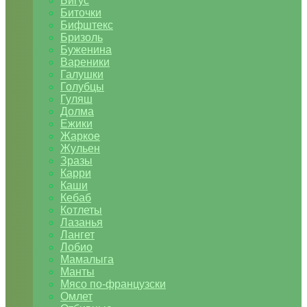
Бигус
Биточки
Бифштекс
Бризоль
Буженина
Вареники
Галушки
Голубцы
Гуляш
Долма
Ежики
Жаркое
Жульен
Зразы
Карри
Каши
Кебаб
Котлеты
Лазанья
Лангет
Лобио
Мамалыга
Манты
Мясо по-французски
Омлет