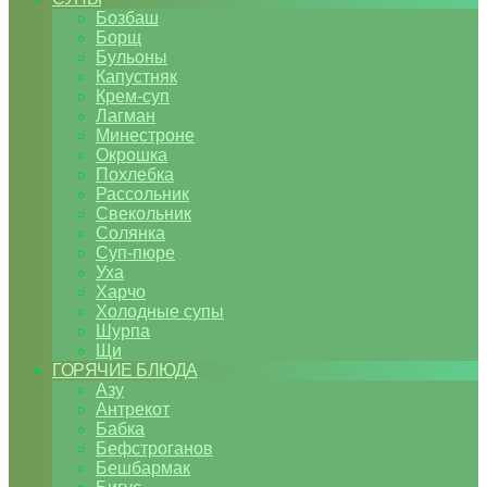
Бозбаш
Борщ
Бульоны
Капустняк
Крем-суп
Лагман
Минестроне
Окрошка
Похлебка
Рассольник
Свекольник
Солянка
Суп-пюре
Уха
Харчо
Холодные супы
Шурпа
Щи
ГОРЯЧИЕ БЛЮДА
Азу
Антрекот
Бабка
Бефстроганов
Бешбармак