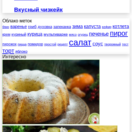
Вкусный чизкейк
Облако меток
зима
котлета
варенье
капуста
гриб
духовка
запеканка
блин
кефир
пирог
печенье
курица
мультиварке
куриный
крем
мясо
огурец
салат
соус
помидор
пирожок
пицца
простой
рецепт
творожный
тест
торт
яблоко
Интересно