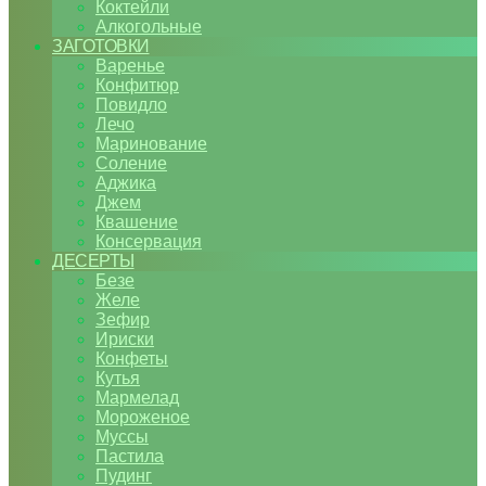
Коктейли
Алкогольные
ЗАГОТОВКИ
Варенье
Конфитюр
Повидло
Лечо
Маринование
Соление
Аджика
Джем
Квашение
Консервация
ДЕСЕРТЫ
Безе
Желе
Зефир
Ириски
Конфеты
Кутья
Мармелад
Мороженое
Муссы
Пастила
Пудинг