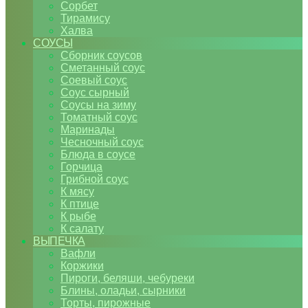
Сорбет
Тирамису
Халва
СОУСЫ
Сборник соусов
Сметанный соус
Соевый соус
Соус сырный
Соусы на зиму
Томатный соус
Маринады
Чесночный соус
Блюда в соусе
Горчица
Грибной соус
К мясу
К птице
К рыбе
К салату
ВЫПЕЧКА
Вафли
Коржики
Пироги, беляши, чебуреки
Блины, оладьи, сырники
Торты, пирожные