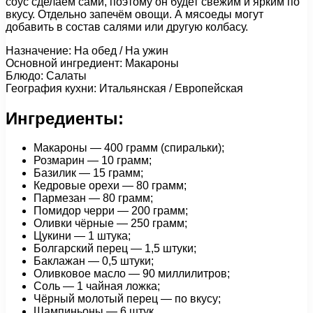
соус сделаем сами, поэтому он будет свежим и ярким по
вкусу. Отдельно запечём овощи. А мясоеды могут
добавить в состав салями или другую колбасу.
Назначение: На обед / На ужин
Основной ингредиент: Макароны
Блюдо: Салаты
География кухни: Итальянская / Европейская
Ингредиенты:
Макароны — 400 грамм (спиральки);
Розмарин — 10 грамм;
Базилик — 15 грамм;
Кедровые орехи — 80 грамм;
Пармезан — 80 грамм;
Помидор черри — 200 грамм;
Оливки чёрные — 250 грамм;
Цукини — 1 штука;
Болгарский перец — 1,5 штуки;
Баклажан — 0,5 штуки;
Оливковое масло — 90 миллилитров;
Соль — 1 чайная ложка;
Чёрный молотый перец — по вкусу;
Шампиньоны — 6 штук.