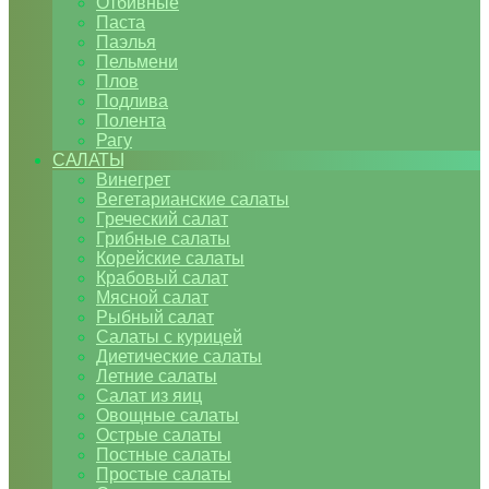
Отбивные
Паста
Паэлья
Пельмени
Плов
Подлива
Полента
Рагу
САЛАТЫ
Винегрет
Вегетарианские салаты
Греческий салат
Грибные салаты
Корейские салаты
Крабовый салат
Мясной салат
Рыбный салат
Салаты с курицей
Диетические салаты
Летние салаты
Салат из яиц
Овощные салаты
Острые салаты
Постные салаты
Простые салаты