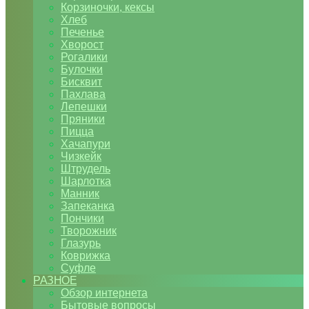
Корзиночки, кексы
Хлеб
Печенье
Хворост
Рогалики
Булочки
Бисквит
Пахлава
Лепешки
Пряники
Пицца
Хачапури
Чизкейк
Штрудель
Шарлотка
Манник
Запеканка
Пончики
Творожник
Глазурь
Коврижка
Суфле
РАЗНОЕ
Обзор интернета
Бытовые вопросы