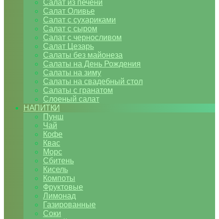
Салат из печени
Салат Оливье
Салат с сухариками
Салат с сыром
Салат с черносливом
Салат Цезарь
Салаты без майонеза
Салаты на День Рождения
Салаты на зиму
Салаты на свадебный стол
Салаты с гранатом
Слоеный салат
НАПИТКИ
Пунш
Чай
Кофе
Квас
Морс
Сбитень
Кисель
Компоты
Фруктовые
Лимонад
Газированные
Соки