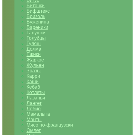
Бигус
Биточки
Бифштекс
Бризоль
Буженина
Вареники
Галушки
Голубцы
Гуляш
Долма
Ежики
Жаркое
Жульен
Зразы
Карри
Каши
Кебаб
Котлеты
Лазанья
Лангет
Лобио
Мамалыга
Манты
Мясо по-французски
Омлет