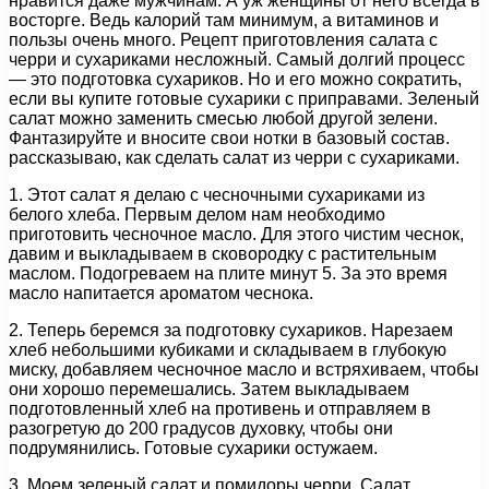
нравится даже мужчинам. А уж женщины от него всегда в
восторге. Ведь калорий там минимум, а витаминов и
пользы очень много. Рецепт приготовления салата с
черри и сухариками несложный. Самый долгий процесс
— это подготовка сухариков. Но и его можно сократить,
если вы купите готовые сухарики с приправами. Зеленый
салат можно заменить смесью любой другой зелени.
Фантазируйте и вносите свои нотки в базовый состав.
рассказываю, как сделать салат из черри с сухариками.
1. Этот салат я делаю с чесночными сухариками из
белого хлеба. Первым делом нам необходимо
приготовить чесночное масло. Для этого чистим чеснок,
давим и выкладываем в сковородку с растительным
маслом. Подогреваем на плите минут 5. За это время
масло напитается ароматом чеснока.
2. Теперь беремся за подготовку сухариков. Нарезаем
хлеб небольшими кубиками и складываем в глубокую
миску, добавляем чесночное масло и встряхиваем, чтобы
они хорошо перемешались. Затем выкладываем
подготовленный хлеб на противень и отправляем в
разогретую до 200 градусов духовку, чтобы они
подрумянились. Готовые сухарики остужаем.
3. Моем зеленый салат и помидоры черри. Салат