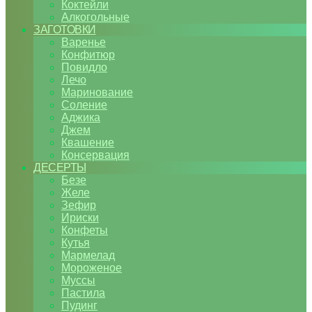
Коктейли
Алкогольные
ЗАГОТОВКИ
Варенье
Конфитюр
Повидло
Лечо
Маринование
Соление
Аджика
Джем
Квашение
Консервация
ДЕСЕРТЫ
Безе
Желе
Зефир
Ириски
Конфеты
Кутья
Мармелад
Мороженое
Муссы
Пастила
Пудинг