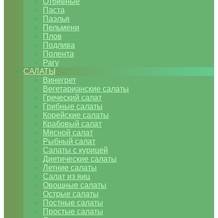
Отбивные
Паста
Паэлья
Пельмени
Плов
Подлива
Полента
Рагу
САЛАТЫ
Винегрет
Вегетарианские салаты
Греческий салат
Грибные салаты
Корейские салаты
Крабовый салат
Мясной салат
Рыбный салат
Салаты с курицей
Диетические салаты
Летние салаты
Салат из яиц
Овощные салаты
Острые салаты
Постные салаты
Простые салаты