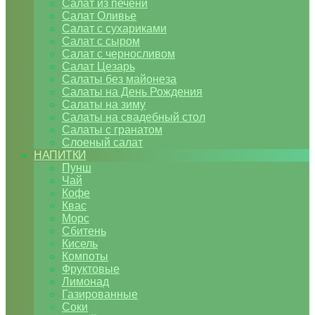
Салат из печени
Салат Оливье
Салат с сухариками
Салат с сыром
Салат с черносливом
Салат Цезарь
Салаты без майонеза
Салаты на День Рождения
Салаты на зиму
Салаты на свадебный стол
Салаты с гранатом
Слоеный салат
НАПИТКИ
Пунш
Чай
Кофе
Квас
Морс
Сбитень
Кисель
Компоты
Фруктовые
Лимонад
Газированные
Соки