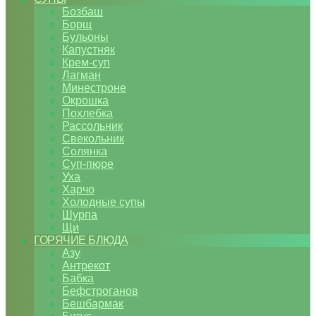
Бозбаш
Борщ
Бульоны
Капустняк
Крем-суп
Лагман
Минестроне
Окрошка
Похлебка
Рассольник
Свекольник
Солянка
Суп-пюре
Уха
Харчо
Холодные супы
Шурпа
Щи
ГОРЯЧИЕ БЛЮДА
Азу
Антрекот
Бабка
Бефстроганов
Бешбармак