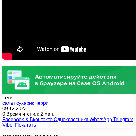
Теги
салат
сухарик
черри
09.12.2023
0
Время чтения: 2 мин.
Facebook
X
Вконтакте
Одноклассники
WhatsApp
Telegram
Viber
Печатать