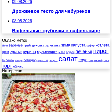
09.08.2026
Дрожжевое тесто для чебуреков
08.08.2026
Вафельные трубочки в вафельнице
Облако меток
зима
котлета
варенье
капуста
гриб
духовка
запеканка
блин
кефир
пирог
печенье
курица
мультиварке
куриный
крем
мясо
огурец
салат
соус
помидор
пирожок
пицца
простой
рецепт
творожный
тест
торт
яблоко
Интересно