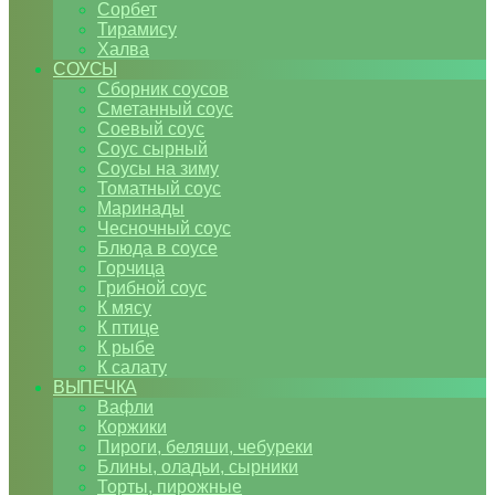
Сорбет
Тирамису
Халва
СОУСЫ
Сборник соусов
Сметанный соус
Соевый соус
Соус сырный
Соусы на зиму
Томатный соус
Маринады
Чесночный соус
Блюда в соусе
Горчица
Грибной соус
К мясу
К птице
К рыбе
К салату
ВЫПЕЧКА
Вафли
Коржики
Пироги, беляши, чебуреки
Блины, оладьи, сырники
Торты, пирожные