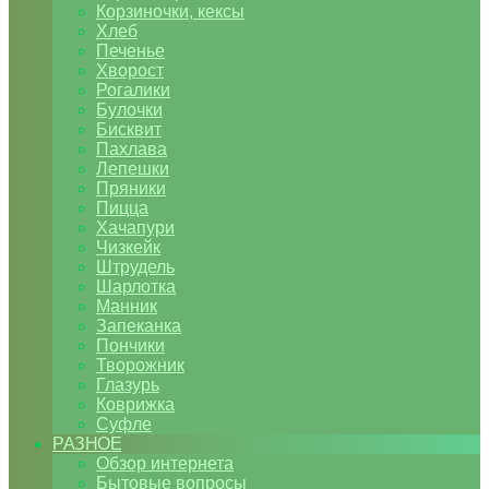
Корзиночки, кексы
Хлеб
Печенье
Хворост
Рогалики
Булочки
Бисквит
Пахлава
Лепешки
Пряники
Пицца
Хачапури
Чизкейк
Штрудель
Шарлотка
Манник
Запеканка
Пончики
Творожник
Глазурь
Коврижка
Суфле
РАЗНОЕ
Обзор интернета
Бытовые вопросы