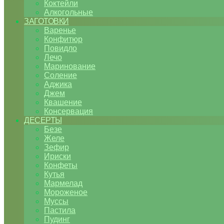
Коктейли
Алкогольные
ЗАГОТОВКИ
Варенье
Конфитюр
Повидло
Лечо
Маринование
Соление
Аджика
Джем
Квашение
Консервация
ДЕСЕРТЫ
Безе
Желе
Зефир
Ириски
Конфеты
Кутья
Мармелад
Мороженое
Муссы
Пастила
Пудинг