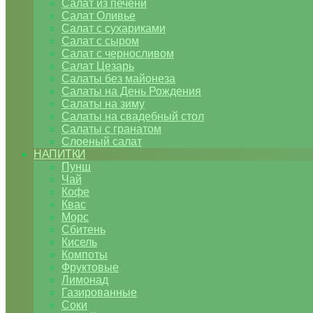
Салат из печени
Салат Оливье
Салат с сухариками
Салат с сыром
Салат с черносливом
Салат Цезарь
Салаты без майонеза
Салаты на День Рождения
Салаты на зиму
Салаты на свадебный стол
Салаты с гранатом
Слоеный салат
НАПИТКИ
Пунш
Чай
Кофе
Квас
Морс
Сбитень
Кисель
Компоты
Фруктовые
Лимонад
Газированные
Соки