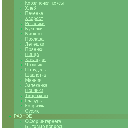
Корзиночки, кексы
Хлеб
Печенье
Хворост
Рогалики
Булочки
Бисквит
Пахлава
Лепешки
Пряники
Пицца
Хачапури
Чизкейк
Штрудель
Шарлотка
Манник
Запеканка
Пончики
Творожник
Глазурь
Коврижка
Суфле
РАЗНОЕ
Обзор интернета
Бытовые вопросы