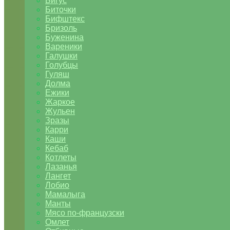
Бигус
Биточки
Бифштекс
Бризоль
Буженина
Вареники
Галушки
Голубцы
Гуляш
Долма
Ежики
Жаркое
Жульен
Зразы
Карри
Каши
Кебаб
Котлеты
Лазанья
Лангет
Лобио
Мамалыга
Манты
Мясо по-французски
Омлет