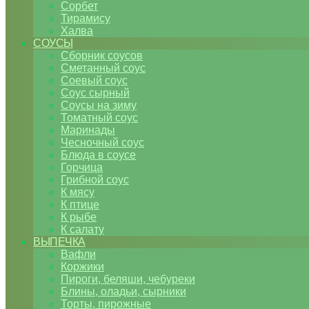
Сорбет
Тирамису
Халва
СОУСЫ
Сборник соусов
Сметанный соус
Соевый соус
Соус сырный
Соусы на зиму
Томатный соус
Маринады
Чесночный соус
Блюда в соусе
Горчица
Грибной соус
К мясу
К птице
К рыбе
К салату
ВЫПЕЧКА
Вафли
Коржики
Пироги, беляши, чебуреки
Блины, оладьи, сырники
Торты, пирожные