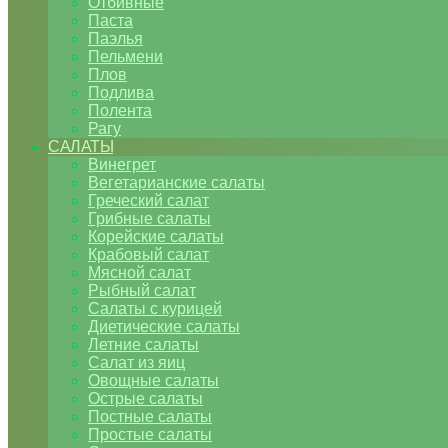
Отбивные
Паста
Паэлья
Пельмени
Плов
Подлива
Полента
Рагу
САЛАТЫ
Винегрет
Вегетарианские салаты
Греческий салат
Грибные салаты
Корейские салаты
Крабовый салат
Мясной салат
Рыбный салат
Салаты с курицей
Диетические салаты
Летние салаты
Салат из яиц
Овощные салаты
Острые салаты
Постные салаты
Простые салаты