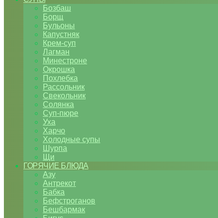
Бозбаш
Борщ
Бульоны
Капустняк
Крем-суп
Лагман
Минестроне
Окрошка
Похлебка
Рассольник
Свекольник
Солянка
Суп-пюре
Уха
Харчо
Холодные супы
Шурпа
Щи
ГОРЯЧИЕ БЛЮДА
Азу
Антрекот
Бабка
Бефстроганов
Бешбармак