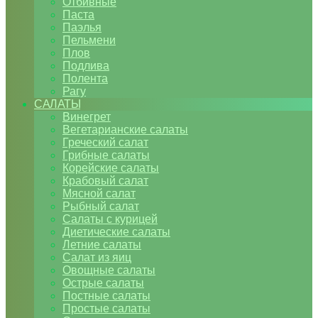
Отбивные
Паста
Паэлья
Пельмени
Плов
Подлива
Полента
Рагу
САЛАТЫ
Винегрет
Вегетарианские салаты
Греческий салат
Грибные салаты
Корейские салаты
Крабовый салат
Мясной салат
Рыбный салат
Салаты с курицей
Диетические салаты
Летние салаты
Салат из яиц
Овощные салаты
Острые салаты
Постные салаты
Простые салаты