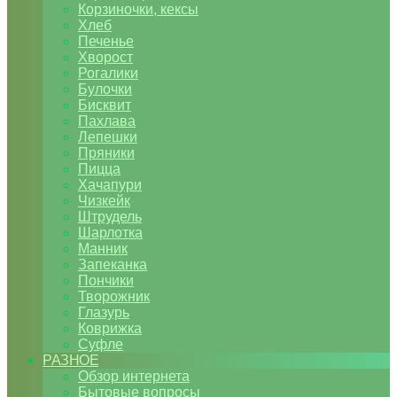
Корзиночки, кексы
Хлеб
Печенье
Хворост
Рогалики
Булочки
Бисквит
Пахлава
Лепешки
Пряники
Пицца
Хачапури
Чизкейк
Штрудель
Шарлотка
Манник
Запеканка
Пончики
Творожник
Глазурь
Коврижка
Суфле
РАЗНОЕ
Обзор интернета
Бытовые вопросы