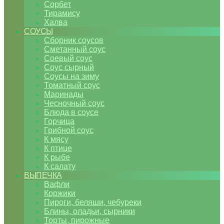
Сорбет
Тирамису
Халва
СОУСЫ
Сборник соусов
Сметанный соус
Соевый соус
Соус сырный
Соусы на зиму
Томатный соус
Маринады
Чесночный соус
Блюда в соусе
Горчица
Грибной соус
К мясу
К птице
К рыбе
К салату
ВЫПЕЧКА
Вафли
Коржики
Пироги, беляши, чебуреки
Блины, оладьи, сырники
Торты, пирожные