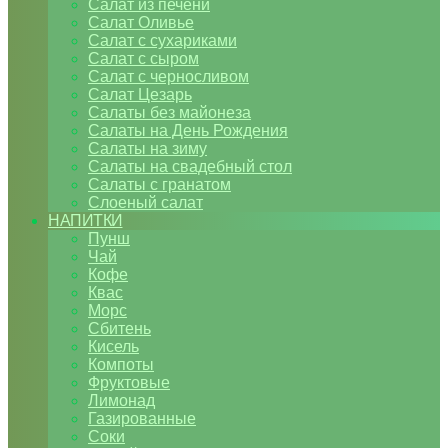
Салат из печени
Салат Оливье
Салат с сухариками
Салат с сыром
Салат с черносливом
Салат Цезарь
Салаты без майонеза
Салаты на День Рождения
Салаты на зиму
Салаты на свадебный стол
Салаты с гранатом
Слоеный салат
НАПИТКИ
Пунш
Чай
Кофе
Квас
Морс
Сбитень
Кисель
Компоты
Фруктовые
Лимонад
Газированные
Соки