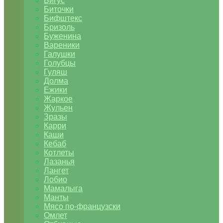
Бигус
Биточки
Бифштекс
Бризоль
Буженина
Вареники
Галушки
Голубцы
Гуляш
Долма
Ежики
Жаркое
Жульен
Зразы
Карри
Каши
Кебаб
Котлеты
Лазанья
Лангет
Лобио
Мамалыга
Манты
Мясо по-французски
Омлет