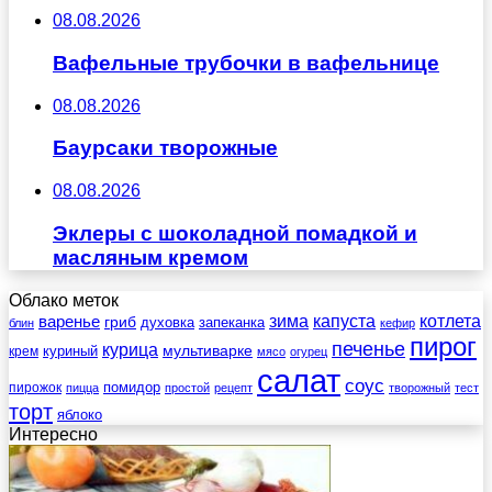
08.08.2026
Вафельные трубочки в вафельнице
08.08.2026
Баурсаки творожные
08.08.2026
Эклеры с шоколадной помадкой и
масляным кремом
Облако меток
зима
котлета
варенье
капуста
гриб
духовка
запеканка
блин
кефир
пирог
печенье
курица
мультиварке
куриный
крем
мясо
огурец
салат
соус
помидор
пирожок
пицца
простой
рецепт
творожный
тест
торт
яблоко
Интересно