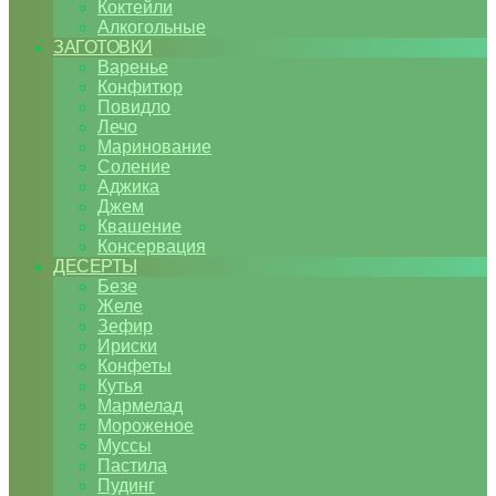
Коктейли
Алкогольные
ЗАГОТОВКИ
Варенье
Конфитюр
Повидло
Лечо
Маринование
Соление
Аджика
Джем
Квашение
Консервация
ДЕСЕРТЫ
Безе
Желе
Зефир
Ириски
Конфеты
Кутья
Мармелад
Мороженое
Муссы
Пастила
Пудинг