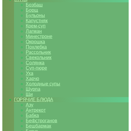
Бозбаш
Борщ
Бульоны
Капустняк
Крем-суп
Лагман
Минестроне
Окрошка
Похлебка
Рассольник
Свекольник
Солянка
Суп-пюре
Уха
Харчо
Холодные супы
Шурпа
Щи
ГОРЯЧИЕ БЛЮДА
Азу
Антрекот
Бабка
Бефстроганов
Бешбармак