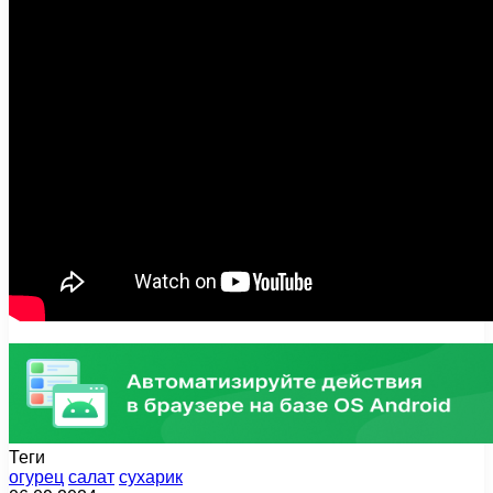
Теги
огурец
салат
сухарик