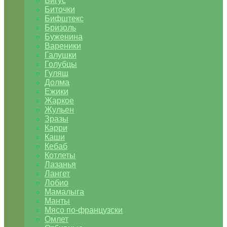
Бигус
Биточки
Бифштекс
Бризоль
Буженина
Вареники
Галушки
Голубцы
Гуляш
Долма
Ежики
Жаркое
Жульен
Зразы
Карри
Каши
Кебаб
Котлеты
Лазанья
Лангет
Лобио
Мамалыга
Манты
Мясо по-французски
Омлет