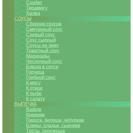
Сорбет
Тирамису
Халва
СОУСЫ
Сборник соусов
Сметанный соус
Соевый соус
Соус сырный
Соусы на зиму
Томатный соус
Маринады
Чесночный соус
Блюда в соусе
Горчица
Грибной соус
К мясу
К птице
К рыбе
К салату
ВЫПЕЧКА
Вафли
Коржики
Пироги, беляши, чебуреки
Блины, оладьи, сырники
Торты, пирожные