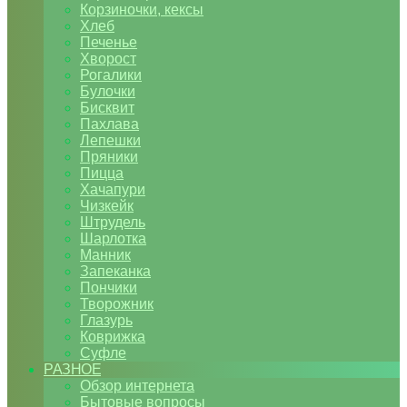
Корзиночки, кексы
Хлеб
Печенье
Хворост
Рогалики
Булочки
Бисквит
Пахлава
Лепешки
Пряники
Пицца
Хачапури
Чизкейк
Штрудель
Шарлотка
Манник
Запеканка
Пончики
Творожник
Глазурь
Коврижка
Суфле
РАЗНОЕ
Обзор интернета
Бытовые вопросы