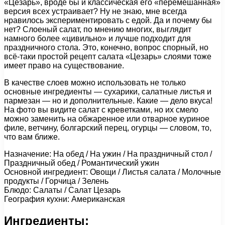
«Цезарь», вроде бы и классическая его «перемешанная»
версия всех устраивает? Ну не знаю, мне всегда
нравилось экспериментировать с едой. Да и почему бы
нет? Слоеный салат, по мнению многих, выглядит
намного более «цивильно» и лучше подходит для
праздничного стола. Это, конечно, вопрос спорный, но
всё-таки простой рецепт салата «Цезарь» слоями тоже
имеет право на существование.
В качестве слоев можно использовать не только
основные ингредиенты — сухарики, салатные листья и
пармезан — но и дополнительные. Какие — дело вкуса!
На фото вы видите салат с креветками, но их смело
можно заменить на обжаренное или отварное куриное
филе, ветчину, болгарский перец, огурцы — словом, то,
что вам ближе.
Назначение: На обед / На ужин / На праздничный стол /
Праздничный обед / Романтический ужин
Основной ингредиент: Овощи / Листья салата / Молочные
продукты / Горчица / Зелень
Блюдо: Салаты / Салат Цезарь
География кухни: Американская
Ингредиенты: