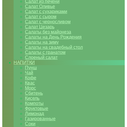
Салат из печени
Салат Оливье
Салат с сухариками
Салат с сыром
Салат с черносливом
Салат Цезарь
Салаты без майонеза
Салаты на День Рождения
Салаты на зиму
Салаты на свадебный стол
Салаты с гранатом
Слоеный салат
НАПИТКИ
Пунш
Чай
Кофе
Квас
Морс
Сбитень
Кисель
Компоты
Фруктовые
Лимонад
Газированные
Соки