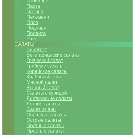
Отбивные
Паста
Паэлья
Пельмени
Плов
Подлива
Полента
Рагу
САЛАТЫ
Винегрет
Вегетарианские салаты
Греческий салат
Грибные салаты
Корейские салаты
Крабовый салат
Мясной салат
Рыбный салат
Салаты с курицей
Диетические салаты
Летние салаты
Салат из яиц
Овощные салаты
Острые салаты
Постные салаты
Простые салаты