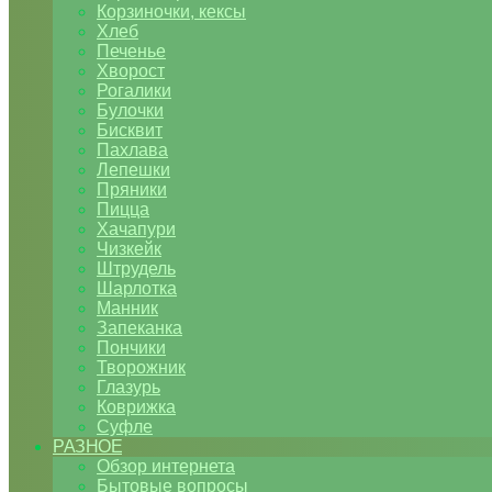
Корзиночки, кексы
Хлеб
Печенье
Хворост
Рогалики
Булочки
Бисквит
Пахлава
Лепешки
Пряники
Пицца
Хачапури
Чизкейк
Штрудель
Шарлотка
Манник
Запеканка
Пончики
Творожник
Глазурь
Коврижка
Суфле
РАЗНОЕ
Обзор интернета
Бытовые вопросы