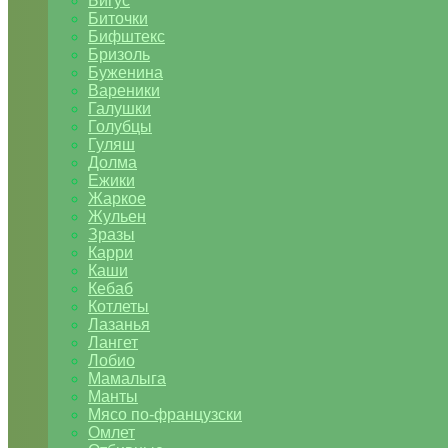
Бигус
Биточки
Бифштекс
Бризоль
Буженина
Вареники
Галушки
Голубцы
Гуляш
Долма
Ежики
Жаркое
Жульен
Зразы
Карри
Каши
Кебаб
Котлеты
Лазанья
Лангет
Лобио
Мамалыга
Манты
Мясо по-французски
Омлет