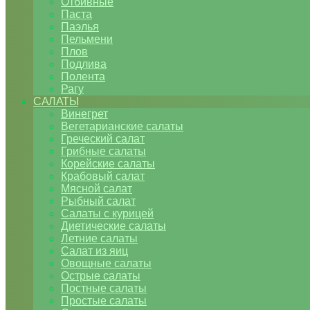
Отбивные
Паста
Паэлья
Пельмени
Плов
Подлива
Полента
Рагу
САЛАТЫ
Винегрет
Вегетарианские салаты
Греческий салат
Грибные салаты
Корейские салаты
Крабовый салат
Мясной салат
Рыбный салат
Салаты с курицей
Диетические салаты
Летние салаты
Салат из яиц
Овощные салаты
Острые салаты
Постные салаты
Простые салаты