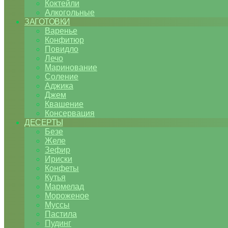
Коктейли
Алкогольные
ЗАГОТОВКИ
Варенье
Конфитюр
Повидло
Лечо
Маринование
Соление
Аджика
Джем
Квашение
Консервация
ДЕСЕРТЫ
Безе
Желе
Зефир
Ириски
Конфеты
Кутья
Мармелад
Мороженое
Муссы
Пастила
Пудинг