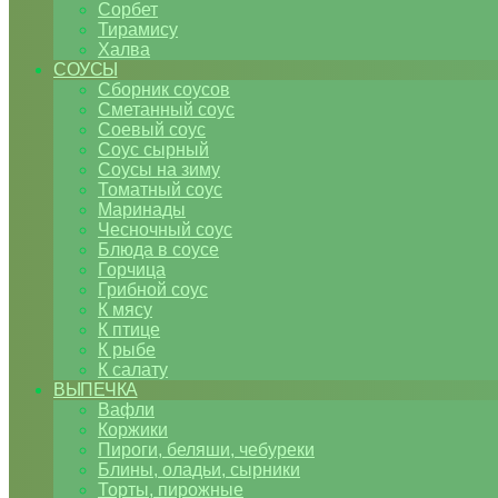
Сорбет
Тирамису
Халва
СОУСЫ
Сборник соусов
Сметанный соус
Соевый соус
Соус сырный
Соусы на зиму
Томатный соус
Маринады
Чесночный соус
Блюда в соусе
Горчица
Грибной соус
К мясу
К птице
К рыбе
К салату
ВЫПЕЧКА
Вафли
Коржики
Пироги, беляши, чебуреки
Блины, оладьи, сырники
Торты, пирожные