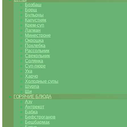
Бозбаш
Борщ
Бульоны
Капустняк
Крем-суп
Лагман
Минестроне
Окрошка
Похлебка
Рассольник
Свекольник
Солянка
Суп-пюре
Уха
Харчо
Холодные супы
Шурпа
Щи
ГОРЯЧИЕ БЛЮДА
Азу
Антрекот
Бабка
Бефстроганов
Бешбармак