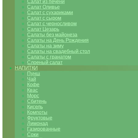
Салат из печени
Салат Оливье
Салат с сухариками
Салат с сыром
Салат с черносливом
Салат Цезарь
Салаты без майонеза
Салаты на День Рождения
Салаты на зиму
Салаты на свадебный стол
Салаты с гранатом
Слоеный салат
НАПИТКИ
Пунш
Чай
Кофе
Квас
Морс
Сбитень
Кисель
Компоты
Фруктовые
Лимонад
Газированные
Соки