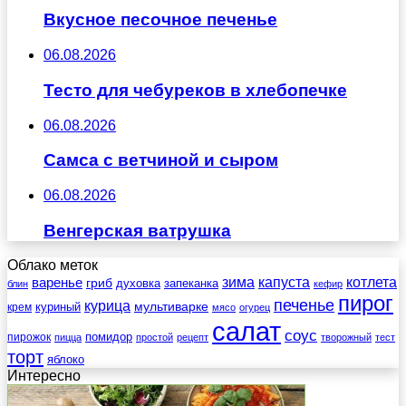
Вкусное песочное печенье
06.08.2026
Тесто для чебуреков в хлебопечке
06.08.2026
Самса с ветчиной и сыром
06.08.2026
Венгерская ватрушка
Облако меток
зима
котлета
варенье
капуста
гриб
духовка
запеканка
блин
кефир
пирог
печенье
курица
мультиварке
куриный
крем
мясо
огурец
салат
соус
помидор
пирожок
пицца
простой
рецепт
творожный
тест
торт
яблоко
Интересно