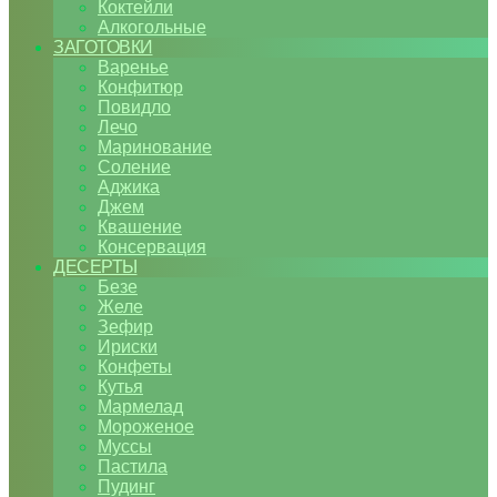
Коктейли
Алкогольные
ЗАГОТОВКИ
Варенье
Конфитюр
Повидло
Лечо
Маринование
Соление
Аджика
Джем
Квашение
Консервация
ДЕСЕРТЫ
Безе
Желе
Зефир
Ириски
Конфеты
Кутья
Мармелад
Мороженое
Муссы
Пастила
Пудинг