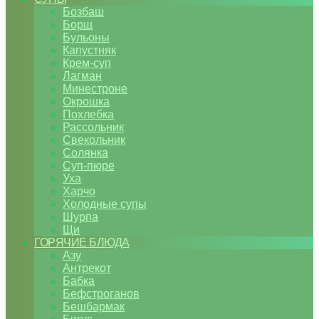
Бозбаш
Борщ
Бульоны
Капустняк
Крем-суп
Лагман
Минестроне
Окрошка
Похлебка
Рассольник
Свекольник
Солянка
Суп-пюре
Уха
Харчо
Холодные супы
Шурпа
Щи
ГОРЯЧИЕ БЛЮДА
Азу
Антрекот
Бабка
Бефстроганов
Бешбармак