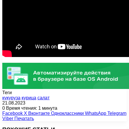
Теги
кукуруза
курица
салат
21.08.2023
0
Время чтения: 1 минута
Facebook
X
Вконтакте
Одноклассники
WhatsApp
Telegram
Viber
Печатать