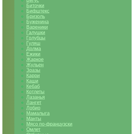
Бигус
Биточки
Бифштекс
Бризоль
Буженина
Вареники
Галушки
Голубцы
Гуляш
Долма
Ежики
Жаркое
Жульен
Зразы
Карри
Каши
Кебаб
Котлеты
Лазанья
Лангет
Лобио
Мамалыга
Манты
Мясо по-французски
Омлет