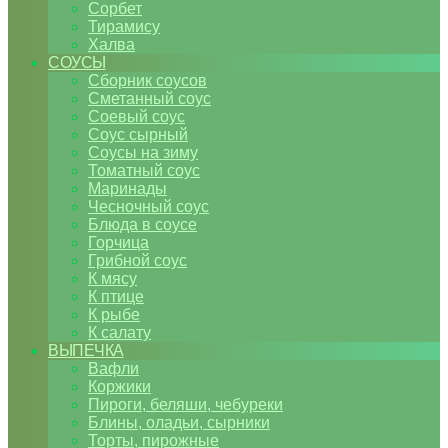
Сорбет
Тирамису
Халва
СОУСЫ
Сборник соусов
Сметанный соус
Соевый соус
Соус сырный
Соусы на зиму
Томатный соус
Маринады
Чесночный соус
Блюда в соусе
Горчица
Грибной соус
К мясу
К птице
К рыбе
К салату
ВЫПЕЧКА
Вафли
Коржики
Пироги, беляши, чебуреки
Блины, оладьи, сырники
Торты, пирожные