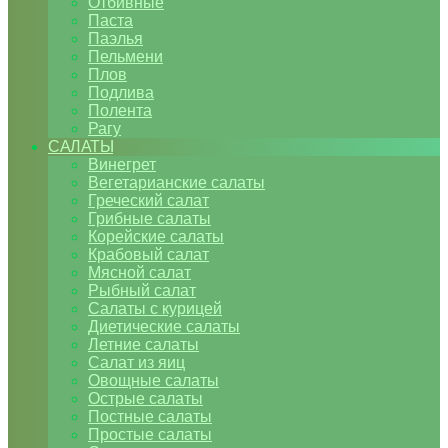
Отбивные
Паста
Паэлья
Пельмени
Плов
Подлива
Полента
Рагу
САЛАТЫ
Винегрет
Вегетарианские салаты
Греческий салат
Грибные салаты
Корейские салаты
Крабовый салат
Мясной салат
Рыбный салат
Салаты с курицей
Диетические салаты
Летние салаты
Салат из яиц
Овощные салаты
Острые салаты
Постные салаты
Простые салаты