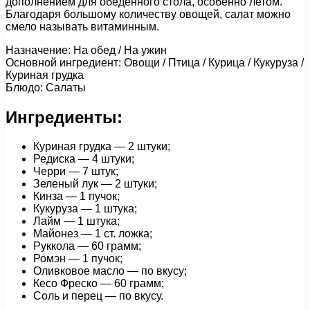
дополнением для обеденного стола, особенно летом.
Благодаря большому количеству овощей, салат можно
смело называть витаминным.
Назначение: На обед / На ужин
Основной ингредиент: Овощи / Птица / Курица / Кукуруза /
Куриная грудка
Блюдо: Салаты
Ингредиенты:
Куриная грудка — 2 штуки;
Редиска — 4 штуки;
Черри — 7 штук;
Зеленый лук — 2 штуки;
Кинза — 1 пучок;
Кукуруза — 1 штука;
Лайм — 1 штука;
Майонез — 1 ст. ложка;
Руккола — 60 грамм;
Ромэн — 1 пучок;
Оливковое масло — по вкусу;
Кесо Фреско — 60 грамм;
Соль и перец — по вкусу.