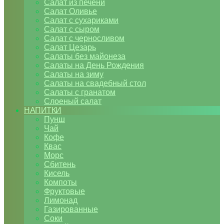
Салат из печени
Салат Оливье
Салат с сухариками
Салат с сыром
Салат с черносливом
Салат Цезарь
Салаты без майонеза
Салаты на День Рождения
Салаты на зиму
Салаты на свадебный стол
Салаты с гранатом
Слоеный салат
НАПИТКИ
Пунш
Чай
Кофе
Квас
Морс
Сбитень
Кисель
Компоты
Фруктовые
Лимонад
Газированные
Соки