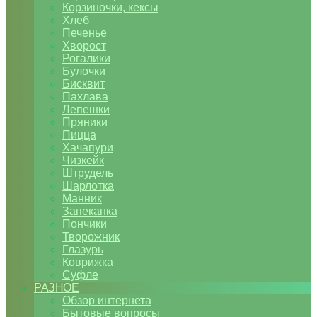
Корзиночки, кексы
Хлеб
Печенье
Хворост
Рогалики
Булочки
Бисквит
Пахлава
Лепешки
Пряники
Пицца
Хачапури
Чизкейк
Штрудель
Шарлотка
Манник
Запеканка
Пончики
Творожник
Глазурь
Коврижка
Суфле
РАЗНОЕ
Обзор интернета
Бытовые вопросы