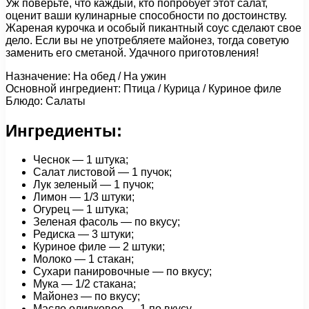
Уж поверьте, что каждый, кто попробует этот салат,
оценит ваши кулинарные способности по достоинству.
Жареная курочка и особый пикантный соус сделают свое
дело. Если вы не употребляете майонез, тогда советую
заменить его сметаной. Удачного приготовления!
Назначение: На обед / На ужин
Основной ингредиент: Птица / Курица / Куриное филе
Блюдо: Салаты
Ингредиенты:
Чеснок — 1 штука;
Салат листовой — 1 пучок;
Лук зеленый — 1 пучок;
Лимон — 1/3 штуки;
Огурец — 1 штука;
Зеленая фасоль — по вкусу;
Редиска — 3 штуки;
Куриное филе — 2 штуки;
Молоко — 1 стакан;
Сухари панировочные — по вкусу;
Мука — 1/2 стакана;
Майонез — по вкусу;
Масло оливковое — 1 по вкусу.