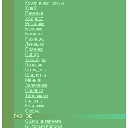
Корзиночки, кексы
Хлеб
Печенье
Хворост
Рогалики
Булочки
Бисквит
Пахлава
Лепешки
Пряники
Пицца
Хачапури
Чизкейк
Штрудель
Шарлотка
Манник
Запеканка
Пончики
Творожник
Глазурь
Коврижка
Суфле
РАЗНОЕ
Обзор интернета
Бытовые вопросы