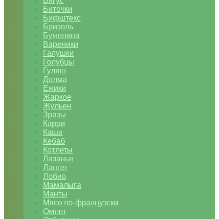
Бигус
Биточки
Бифштекс
Бризоль
Буженина
Вареники
Галушки
Голубцы
Гуляш
Долма
Ежики
Жаркое
Жульен
Зразы
Карри
Каши
Кебаб
Котлеты
Лазанья
Лангет
Лобио
Мамалыга
Манты
Мясо по-французски
Омлет