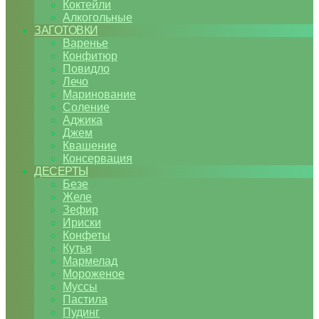
Коктейли
Алкогольные
ЗАГОТОВКИ
Варенье
Конфитюр
Повидло
Лечо
Маринование
Соление
Аджика
Джем
Квашение
Консервация
ДЕСЕРТЫ
Безе
Желе
Зефир
Ириски
Конфеты
Кутья
Мармелад
Мороженое
Муссы
Пастила
Пудинг