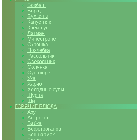
Бозбаш
Борщ
Бульоны
Капустняк
Крем-суп
Лагман
Минестроне
Окрошка
Похлебка
Рассольник
Свекольник
Солянка
Суп-пюре
Уха
Харчо
Холодные супы
Шурпа
Щи
ГОРЯЧИЕ БЛЮДА
Азу
Антрекот
Бабка
Бефстроганов
Бешбармак