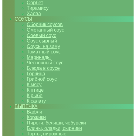
Сорбет
Тирамису
Халва
СОУСЫ
Сборник соусов
Сметанный соус
Соевый соус
Соус сырный
Соусы на зиму
Томатный соус
Маринады
Чесночный соус
Блюда в соусе
Горчица
Грибной соус
К мясу
К птице
К рыбе
К салату
ВЫПЕЧКА
Вафли
Коржики
Пироги, беляши, чебуреки
Блины, оладьи, сырники
Торты, пирожные