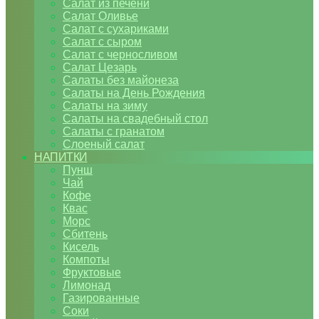
Салат из печени
Салат Оливье
Салат с сухариками
Салат с сыром
Салат с черносливом
Салат Цезарь
Салаты без майонеза
Салаты на День Рождения
Салаты на зиму
Салаты на свадебный стол
Салаты с гранатом
Слоеный салат
НАПИТКИ
Пунш
Чай
Кофе
Квас
Морс
Сбитень
Кисель
Компоты
Фруктовые
Лимонад
Газированные
Соки