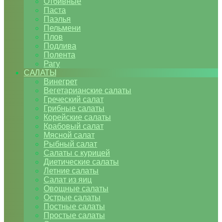
Отбивные
Паста
Паэлья
Пельмени
Плов
Подлива
Полента
Рагу
САЛАТЫ
Винегрет
Вегетарианские салаты
Греческий салат
Грибные салаты
Корейские салаты
Крабовый салат
Мясной салат
Рыбный салат
Салаты с курицей
Диетические салаты
Летние салаты
Салат из яиц
Овощные салаты
Острые салаты
Постные салаты
Простые салаты