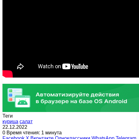
Теги
курица
салат
22.12.2022
0
Время чтения: 1 минута
Facebook
X
Вконтакте
Одноклассники
WhatsApp
Telegram