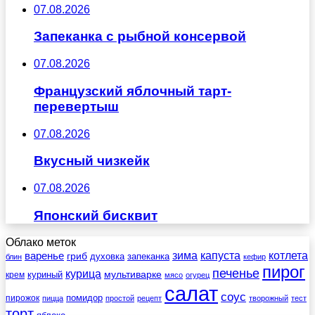
07.08.2026
Запеканка с рыбной консервой
07.08.2026
Французский яблочный тарт-
перевертыш
07.08.2026
Вкусный чизкейк
07.08.2026
Японский бисквит
Облако меток
зима
котлета
варенье
капуста
гриб
духовка
запеканка
блин
кефир
пирог
печенье
курица
мультиварке
куриный
крем
мясо
огурец
салат
соус
помидор
пирожок
пицца
простой
рецепт
творожный
тест
торт