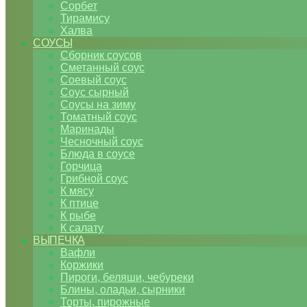
Сорбет
Тирамису
Халва
СОУСЫ
Сборник соусов
Сметанный соус
Соевый соус
Соус сырный
Соусы на зиму
Томатный соус
Маринады
Чесночный соус
Блюда в соусе
Горчица
Грибной соус
К мясу
К птице
К рыбе
К салату
ВЫПЕЧКА
Вафли
Коржики
Пироги, беляши, чебуреки
Блины, оладьи, сырники
Торты, пирожные