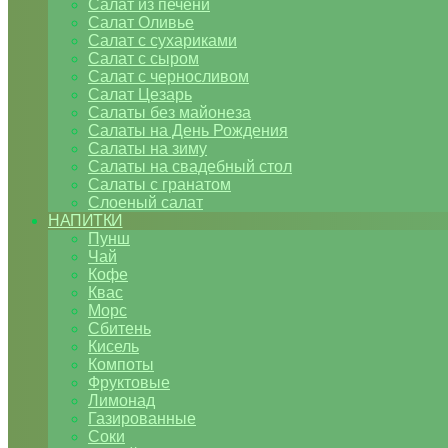
Салат из печени
Салат Оливье
Салат с сухариками
Салат с сыром
Салат с черносливом
Салат Цезарь
Салаты без майонеза
Салаты на День Рождения
Салаты на зиму
Салаты на свадебный стол
Салаты с гранатом
Слоеный салат
НАПИТКИ
Пунш
Чай
Кофе
Квас
Морс
Сбитень
Кисель
Компоты
Фруктовые
Лимонад
Газированные
Соки