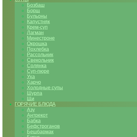
Бозбаш
Борщ
Бульоны
Капустняк
Крем-суп
Лагман
Минестроне
Окрошка
Похлебка
Рассольник
Свекольник
Солянка
Суп-пюре
Уха
Харчо
Холодные супы
Шурпа
Щи
ГОРЯЧИЕ БЛЮДА
Азу
Антрекот
Бабка
Бефстроганов
Бешбармак