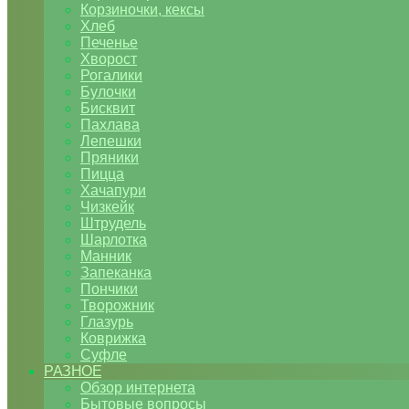
Корзиночки, кексы
Хлеб
Печенье
Хворост
Рогалики
Булочки
Бисквит
Пахлава
Лепешки
Пряники
Пицца
Хачапури
Чизкейк
Штрудель
Шарлотка
Манник
Запеканка
Пончики
Творожник
Глазурь
Коврижка
Суфле
РАЗНОЕ
Обзор интернета
Бытовые вопросы