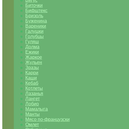
Бигус
Биточки
Бифштекс
Бризоль
Буженина
Вареники
Галушки
Голубцы
Гуляш
Долма
Ежики
Жаркое
Жульен
Зразы
Карри
Каши
Кебаб
Котлеты
Лазанья
Лангет
Лобио
Мамалыга
Манты
Мясо по-французски
Омлет