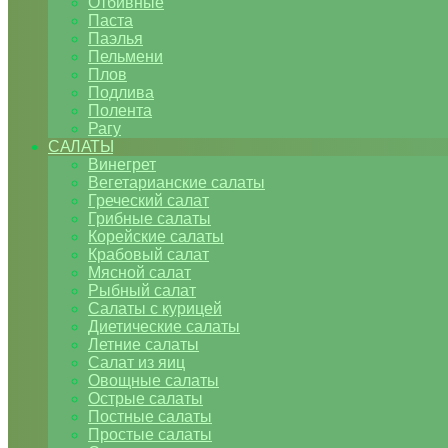
Отбивные
Паста
Паэлья
Пельмени
Плов
Подлива
Полента
Рагу
САЛАТЫ
Винегрет
Вегетарианские салаты
Греческий салат
Грибные салаты
Корейские салаты
Крабовый салат
Мясной салат
Рыбный салат
Салаты с курицей
Диетические салаты
Летние салаты
Салат из яиц
Овощные салаты
Острые салаты
Постные салаты
Простые салаты