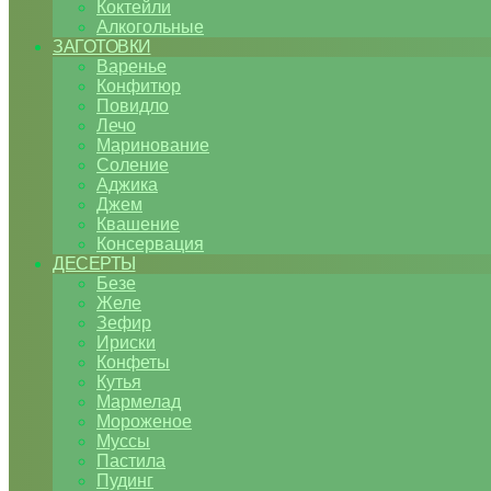
Коктейли
Алкогольные
ЗАГОТОВКИ
Варенье
Конфитюр
Повидло
Лечо
Маринование
Соление
Аджика
Джем
Квашение
Консервация
ДЕСЕРТЫ
Безе
Желе
Зефир
Ириски
Конфеты
Кутья
Мармелад
Мороженое
Муссы
Пастила
Пудинг