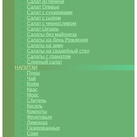
Салат из печени
Салат Оливье
Салат с сухариками
Салат с сыром
Салат с черносливом
Салат Цезарь
Салаты без майонеза
Салаты на День Рождения
Салаты на зиму
Салаты на свадебный стол
Салаты с гранатом
Слоеный салат
НАПИТКИ
Пунш
Чай
Кофе
Квас
Морс
Сбитень
Кисель
Компоты
Фруктовые
Лимонад
Газированные
Соки