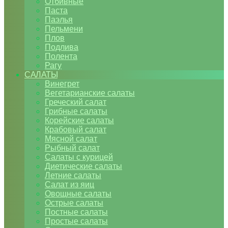
Отбивные
Паста
Паэлья
Пельмени
Плов
Подлива
Полента
Рагу
САЛАТЫ
Винегрет
Вегетарианские салаты
Греческий салат
Грибные салаты
Корейские салаты
Крабовый салат
Мясной салат
Рыбный салат
Салаты с курицей
Диетические салаты
Летние салаты
Салат из яиц
Овощные салаты
Острые салаты
Постные салаты
Простые салаты