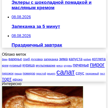
Эклеры с шоколадной помадкой и
масляным кремом
08.08.2026
Запеканка за 5 минут
08.08.2026
Праздничный завтрак
Облако меток
зима
котлета
варенье
капуста
гриб
духовка
запеканка
блин
кефир
пирог
печенье
курица
мультиварке
куриный
крем
мясо
огурец
салат
соус
помидор
пирожок
пицца
простой
рецепт
творожный
тест
торт
яблоко
Интересно