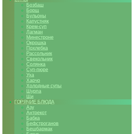
Бозбаш
Борщ
Бульоны
Капустняк
Крем-суп
Лагман
Минестроне
Окрошка
Похлебка
Рассольник
Свекольник
Солянка
Суп-пюре
Уха
Харчо
Холодные супы
Шурпа
Щи
ГОРЯЧИЕ БЛЮДА
Азу
Антрекот
Бабка
Бефстроганов
Бешбармак