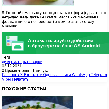
8. Готовый омлет аккуратно достать из форм (сделать это
нетрудно, ведь даже без капли масла к силиконовым
формам ничего не пристает) и можно звать к столу
малыша.
Теги
дитя
омлет
пароварке
03.12.2021
0
Время чтения: 1 минута
Facebook
X
Вконтакте
Одноклассники
WhatsApp
Telegram
Viber
Печатать
ПОХОЖИЕ СТАТЬИ