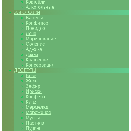
Коктейли
Алкогольные
ЗАГОТОВКИ
Варенье
Конфитюр
Повидло
Лечо
Маринование
Соление
Аджика
Джем
Квашение
Консервация
ДЕСЕРТЫ
Безе
Желе
Зефир
Ириски
Конфеты
Кутья
Мармелад
Мороженое
Муссы
Пастила
Пудинг