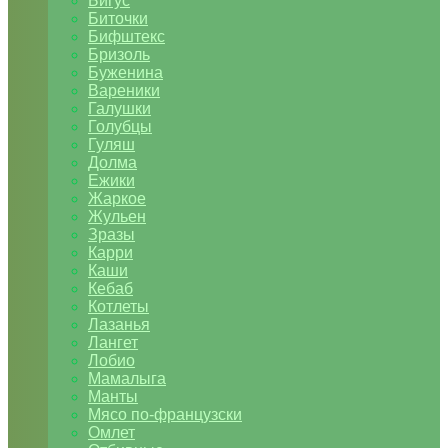
Бигус
Биточки
Бифштекс
Бризоль
Буженина
Вареники
Галушки
Голубцы
Гуляш
Долма
Ежики
Жаркое
Жульен
Зразы
Карри
Каши
Кебаб
Котлеты
Лазанья
Лангет
Лобио
Мамалыга
Манты
Мясо по-французски
Омлет