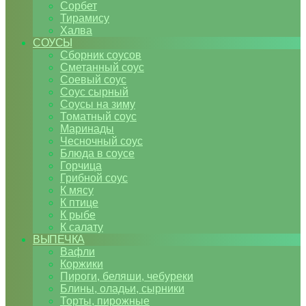
Сорбет
Тирамису
Халва
СОУСЫ
Сборник соусов
Сметанный соус
Соевый соус
Соус сырный
Соусы на зиму
Томатный соус
Маринады
Чесночный соус
Блюда в соусе
Горчица
Грибной соус
К мясу
К птице
К рыбе
К салату
ВЫПЕЧКА
Вафли
Коржики
Пироги, беляши, чебуреки
Блины, оладьи, сырники
Торты, пирожные