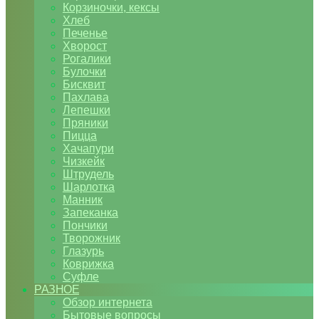
Корзиночки, кексы
Хлеб
Печенье
Хворост
Рогалики
Булочки
Бисквит
Пахлава
Лепешки
Пряники
Пицца
Хачапури
Чизкейк
Штрудель
Шарлотка
Манник
Запеканка
Пончики
Творожник
Глазурь
Коврижка
Суфле
РАЗНОЕ
Обзор интернета
Бытовые вопросы