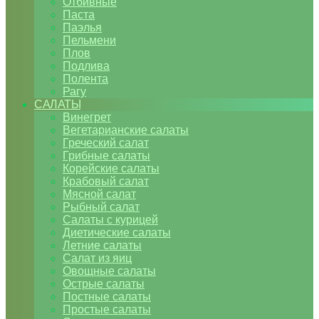
Отбивные
Паста
Паэлья
Пельмени
Плов
Подлива
Полента
Рагу
САЛАТЫ
Винегрет
Вегетарианские салаты
Греческий салат
Грибные салаты
Корейские салаты
Крабовый салат
Мясной салат
Рыбный салат
Салаты с курицей
Диетические салаты
Летние салаты
Салат из яиц
Овощные салаты
Острые салаты
Постные салаты
Простые салаты