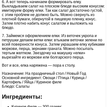
6. А вот теперь начинаем формировать елку.
Выкладываем салат на плоском блюде высоким конусом:
имитируем форму елки. Так как салат достаточно густой,
с этим проблем не должно быть. Можно свернуть из
плотной бумаги, обернутой в пищевую пленку, конус.
Затем плотно набить конус салатом и выложить на
блюдо.
7. Займемся оформлением елки. Из веточек укропа и
петрушки делаем ветки елки: втыкаем веточки зелени по
всей поверхности конуса. Затем украшаем елку кубиками
моркови, перца, зернами граната. Можно посыпать
тертым желтком. Звездочку на макушку «елки»
вырезайте из моркови или болгарского перца.
Вот и все, елка наряжена — пора к столу.
Назначение: На праздничный стол / Новый Год
Основной ингредиент: Овощи / Птица / Курица /
Картофель / Яйца / Куриное филе
Блюдо: Салаты
Ингредиенты:
Куриное филе — 300 грамм;