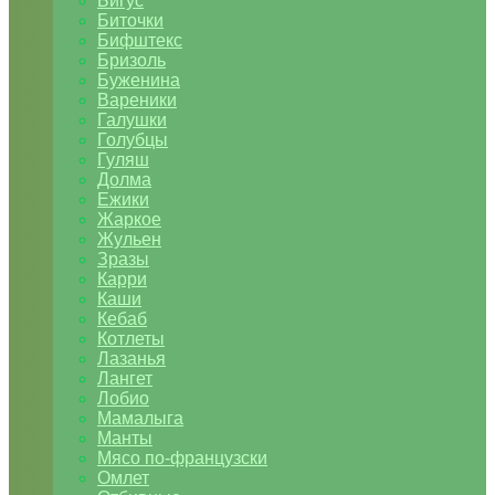
Бигус
Биточки
Бифштекс
Бризоль
Буженина
Вареники
Галушки
Голубцы
Гуляш
Долма
Ежики
Жаркое
Жульен
Зразы
Карри
Каши
Кебаб
Котлеты
Лазанья
Лангет
Лобио
Мамалыга
Манты
Мясо по-французски
Омлет