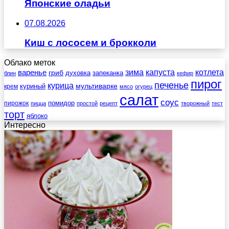
Японские оладьи
07.08.2026
Киш с лососем и брокколи
Облако меток
зима
котлета
варенье
капуста
гриб
духовка
запеканка
блин
кефир
пирог
печенье
курица
мультиварке
куриный
крем
мясо
огурец
салат
соус
помидор
пирожок
пицца
простой
рецепт
творожный
тест
торт
яблоко
Интересно