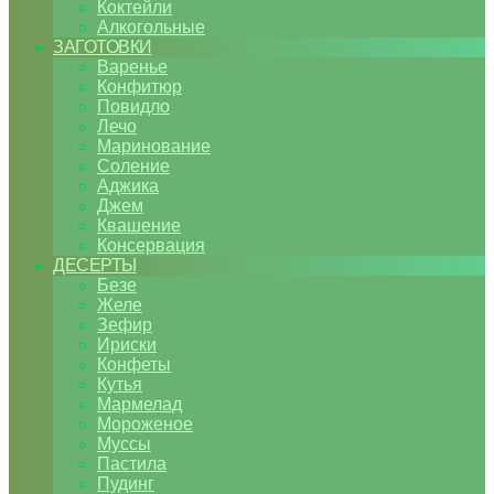
Коктейли
Алкогольные
ЗАГОТОВКИ
Варенье
Конфитюр
Повидло
Лечо
Маринование
Соление
Аджика
Джем
Квашение
Консервация
ДЕСЕРТЫ
Безе
Желе
Зефир
Ириски
Конфеты
Кутья
Мармелад
Мороженое
Муссы
Пастила
Пудинг