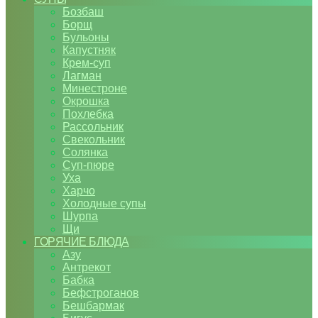
Бозбаш
Борщ
Бульоны
Капустняк
Крем-суп
Лагман
Минестроне
Окрошка
Похлебка
Рассольник
Свекольник
Солянка
Суп-пюре
Уха
Харчо
Холодные супы
Шурпа
Щи
ГОРЯЧИЕ БЛЮДА
Азу
Антрекот
Бабка
Бефстроганов
Бешбармак