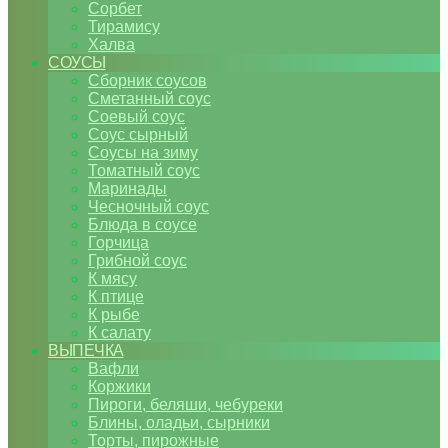
Сорбет
Тирамису
Халва
СОУСЫ
Сборник соусов
Сметанный соус
Соевый соус
Соус сырный
Соусы на зиму
Томатный соус
Маринады
Чесночный соус
Блюда в соусе
Горчица
Грибной соус
К мясу
К птице
К рыбе
К салату
ВЫПЕЧКА
Вафли
Коржики
Пироги, беляши, чебуреки
Блины, оладьи, сырники
Торты, пирожные