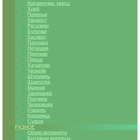
Корзиночки, кексы
Хлеб
Печенье
Хворост
Рогалики
Булочки
Бисквит
Пахлава
Лепешки
Пряники
Пицца
Хачапури
Чизкейк
Штрудель
Шарлотка
Манник
Запеканка
Пончики
Творожник
Глазурь
Коврижка
Суфле
РАЗНОЕ
Обзор интернета
Бытовые вопросы