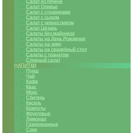
Салат из печени
Салат Оливье
Салат с сухариками
Салат с сыром
Салат с черносливом
Салат Цезарь
Салаты без майонеза
Салаты на День Рождения
Салаты на зиму
Салаты на свадебный стол
Салаты с гранатом
Слоеный салат
НАПИТКИ
Пунш
Чай
Кофе
Квас
Морс
Сбитень
Кисель
Компоты
Фруктовые
Лимонад
Газированные
Соки