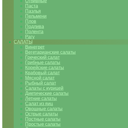
Отбивные
Паста
Паэлья
Пельмени
Плов
Подлива
Полента
Рагу
САЛАТЫ
Винегрет
Вегетарианские салаты
Греческий салат
Грибные салаты
Корейские салаты
Крабовый салат
Мясной салат
Рыбный салат
Салаты с курицей
Диетические салаты
Летние салаты
Салат из яиц
Овощные салаты
Острые салаты
Постные салаты
Простые салаты