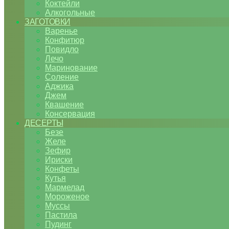
Коктейли
Алкогольные
ЗАГОТОВКИ
Варенье
Конфитюр
Повидло
Лечо
Маринование
Соление
Аджика
Джем
Квашение
Консервация
ДЕСЕРТЫ
Безе
Желе
Зефир
Ириски
Конфеты
Кутья
Мармелад
Мороженое
Муссы
Пастила
Пудинг