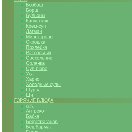
Бозбаш
Борщ
Бульоны
Капустняк
Крем-суп
Лагман
Минестроне
Окрошка
Похлебка
Рассольник
Свекольник
Солянка
Суп-пюре
Уха
Харчо
Холодные супы
Шурпа
Щи
ГОРЯЧИЕ БЛЮДА
Азу
Антрекот
Бабка
Бефстроганов
Бешбармак