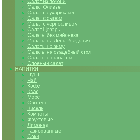
Салат из печени
Салат Оливье
Салат с сухариками
Салат с сыром
Салат с черносливом
Салат Цезарь
Салаты без майонеза
Салаты на День Рождения
Салаты на зиму
Салаты на свадебный стол
Салаты с гранатом
Слоеный салат
НАПИТКИ
Пунш
Чай
Кофе
Квас
Морс
Сбитень
Кисель
Компоты
Фруктовые
Лимонад
Газированные
Соки