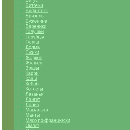
Бигус
Биточки
Бифштекс
Бризоль
Буженина
Вареники
Галушки
Голубцы
Гуляш
Долма
Ежики
Жаркое
Жульен
Зразы
Карри
Каши
Кебаб
Котлеты
Лазанья
Лангет
Лобио
Мамалыга
Манты
Мясо по-французски
Омлет