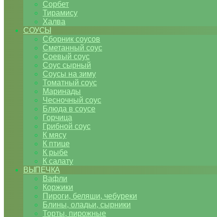
Сорбет
Тирамису
Халва
СОУСЫ
Сборник соусов
Сметанный соус
Соевый соус
Соус сырный
Соусы на зиму
Томатный соус
Маринады
Чесночный соус
Блюда в соусе
Горчица
Грибной соус
К мясу
К птице
К рыбе
К салату
ВЫПЕЧКА
Вафли
Коржики
Пироги, беляши, чебуреки
Блины, оладьи, сырники
Торты, пирожные