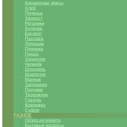
Корзиночки, кексы
Хлеб
Печенье
Хворост
Рогалики
Булочки
Бисквит
Пахлава
Лепешки
Пряники
Пицца
Хачапури
Чизкейк
Штрудель
Шарлотка
Манник
Запеканка
Пончики
Творожник
Глазурь
Коврижка
Суфле
РАЗНОЕ
Обзор интернета
Бытовые вопросы