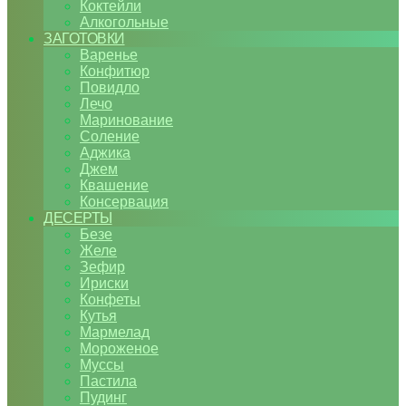
Коктейли
Алкогольные
ЗАГОТОВКИ
Варенье
Конфитюр
Повидло
Лечо
Маринование
Соление
Аджика
Джем
Квашение
Консервация
ДЕСЕРТЫ
Безе
Желе
Зефир
Ириски
Конфеты
Кутья
Мармелад
Мороженое
Муссы
Пастила
Пудинг