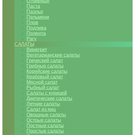
Отбивные
Паста
Паэлья
Пельмени
Плов
Подлива
Полента
Рагу
САЛАТЫ
Винегрет
Вегетарианские салаты
Греческий салат
Грибные салаты
Корейские салаты
Крабовый салат
Мясной салат
Рыбный салат
Салаты с курицей
Диетические салаты
Летние салаты
Салат из яиц
Овощные салаты
Острые салаты
Постные салаты
Простые салаты