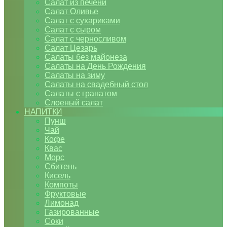
Салат из печени
Салат Оливье
Салат с сухариками
Салат с сыром
Салат с черносливом
Салат Цезарь
Салаты без майонеза
Салаты на День Рождения
Салаты на зиму
Салаты на свадебный стол
Салаты с гранатом
Слоеный салат
НАПИТКИ
Пунш
Чай
Кофе
Квас
Морс
Сбитень
Кисель
Компоты
Фруктовые
Лимонад
Газированные
Соки