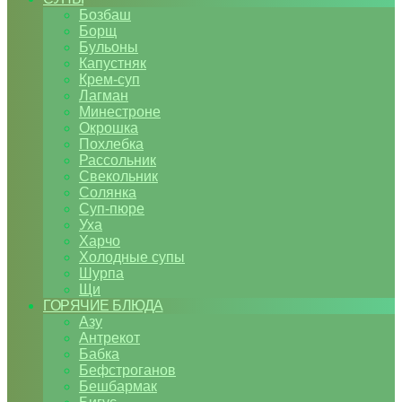
Бозбаш
Борщ
Бульоны
Капустняк
Крем-суп
Лагман
Минестроне
Окрошка
Похлебка
Рассольник
Свекольник
Солянка
Суп-пюре
Уха
Харчо
Холодные супы
Шурпа
Щи
ГОРЯЧИЕ БЛЮДА
Азу
Антрекот
Бабка
Бефстроганов
Бешбармак