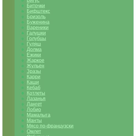
Бигус
Биточки
Бифштекс
Бризоль
Буженина
Вареники
Галушки
Голубцы
Гуляш
Долма
Ежики
Жаркое
Жульен
Зразы
Карри
Каши
Кебаб
Котлеты
Лазанья
Лангет
Лобио
Мамалыга
Манты
Мясо по-французски
Омлет