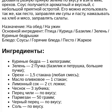
добавить разную пряную зелень по вкусу и взять микс
орехов. Соус получается ароматный и вкусный, с
небольшой приятной остротой. Его можно использовать
так же, как песто, заправляя им супы и пасту, намазывать
на хлеб и мясо, заправлять салаты.
Назначение: На обед / На ужин
Основной ингредиент: Птица / Курица / Базилик / Зелень /
Куриные бедрышки
Блюдо: Соусы / Горячие блюда / Песто / Жаркое
Ингредиенты:
Куриные бедра — 1 килограмм;
Зелень — 2 Пучка (базилик и петрушка, большие
пучки);
Орехи — 1,5 стакана (любая смесь);
Масло оливковое — 1 стакан;
Лимонный сок — 2 ст. ложки;
Чеснок — 3 зубчика;
Перец чили — по вкусу;
Пармезан — 50 грамм;
Черный перец — по вкусу;
Соль — по вкусу.