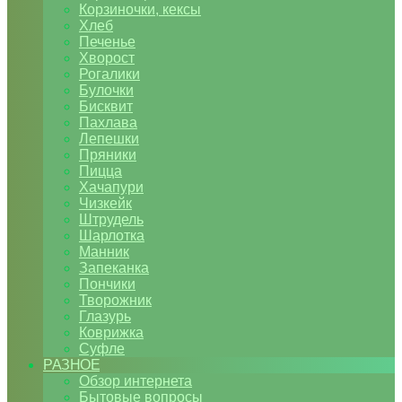
Корзиночки, кексы
Хлеб
Печенье
Хворост
Рогалики
Булочки
Бисквит
Пахлава
Лепешки
Пряники
Пицца
Хачапури
Чизкейк
Штрудель
Шарлотка
Манник
Запеканка
Пончики
Творожник
Глазурь
Коврижка
Суфле
РАЗНОЕ
Обзор интернета
Бытовые вопросы