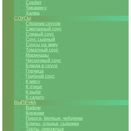
Сорбет
Тирамису
Халва
СОУСЫ
Сборник соусов
Сметанный соус
Соевый соус
Соус сырный
Соусы на зиму
Томатный соус
Маринады
Чесночный соус
Блюда в соусе
Горчица
Грибной соус
К мясу
К птице
К рыбе
К салату
ВЫПЕЧКА
Вафли
Коржики
Пироги, беляши, чебуреки
Блины, оладьи, сырники
Торты, пирожные