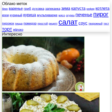
Облако меток
зима
котлета
варенье
капуста
гриб
духовка
запеканка
блин
кефир
пирог
печенье
курица
мультиварке
куриный
крем
мясо
огурец
салат
соус
помидор
пирожок
пицца
простой
рецепт
творожный
тест
торт
яблоко
Интересно