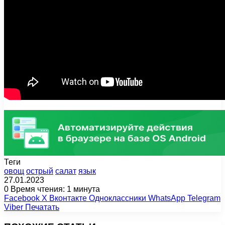
Теги
овощ
острый
салат
язык
27.01.2023
0
Время чтения: 1 минута
Facebook
X
Вконтакте
Одноклассники
WhatsApp
Telegram
Viber
Печатать