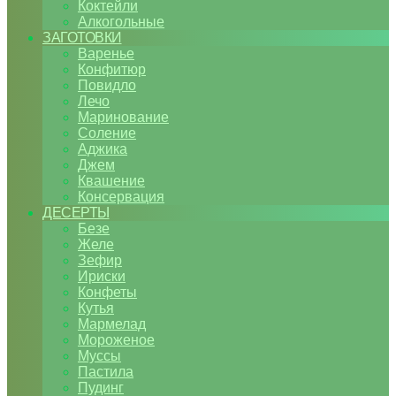
Коктейли
Алкогольные
ЗАГОТОВКИ
Варенье
Конфитюр
Повидло
Лечо
Маринование
Соление
Аджика
Джем
Квашение
Консервация
ДЕСЕРТЫ
Безе
Желе
Зефир
Ириски
Конфеты
Кутья
Мармелад
Мороженое
Муссы
Пастила
Пудинг