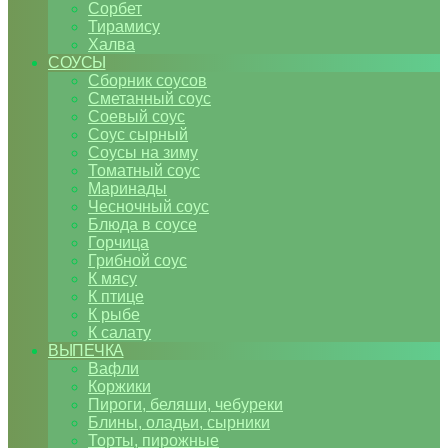
Сорбет
Тирамису
Халва
СОУСЫ
Сборник соусов
Сметанный соус
Соевый соус
Соус сырный
Соусы на зиму
Томатный соус
Маринады
Чесночный соус
Блюда в соусе
Горчица
Грибной соус
К мясу
К птице
К рыбе
К салату
ВЫПЕЧКА
Вафли
Коржики
Пироги, беляши, чебуреки
Блины, оладьи, сырники
Торты, пирожные