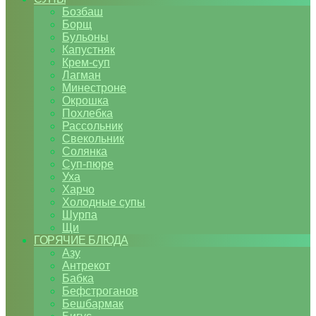
Бозбаш
Борщ
Бульоны
Капустняк
Крем-суп
Лагман
Минестроне
Окрошка
Похлебка
Рассольник
Свекольник
Солянка
Суп-пюре
Уха
Харчо
Холодные супы
Шурпа
Щи
ГОРЯЧИЕ БЛЮДА
Азу
Антрекот
Бабка
Бефстроганов
Бешбармак