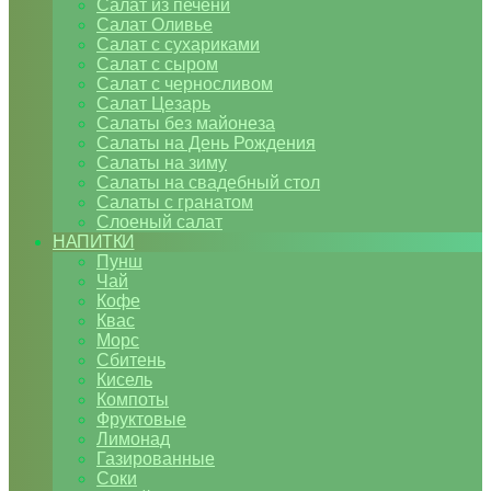
Салат из печени
Салат Оливье
Салат с сухариками
Салат с сыром
Салат с черносливом
Салат Цезарь
Салаты без майонеза
Салаты на День Рождения
Салаты на зиму
Салаты на свадебный стол
Салаты с гранатом
Слоеный салат
НАПИТКИ
Пунш
Чай
Кофе
Квас
Морс
Сбитень
Кисель
Компоты
Фруктовые
Лимонад
Газированные
Соки