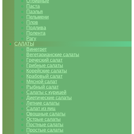
Отбивные
Паста
Паэлья
Пельмени
Плов
Подлива
Полента
Рагу
САЛАТЫ
Винегрет
Вегетарианские салаты
Греческий салат
Грибные салаты
Корейские салаты
Крабовый салат
Мясной салат
Рыбный салат
Салаты с курицей
Диетические салаты
Летние салаты
Салат из яиц
Овощные салаты
Острые салаты
Постные салаты
Простые салаты