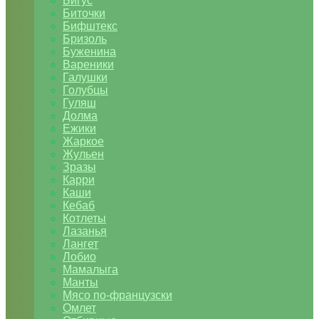
Бигус
Биточки
Бифштекс
Бризоль
Буженина
Вареники
Галушки
Голубцы
Гуляш
Долма
Ежики
Жаркое
Жульен
Зразы
Карри
Каши
Кебаб
Котлеты
Лазанья
Лангет
Лобио
Мамалыга
Манты
Мясо по-французски
Омлет