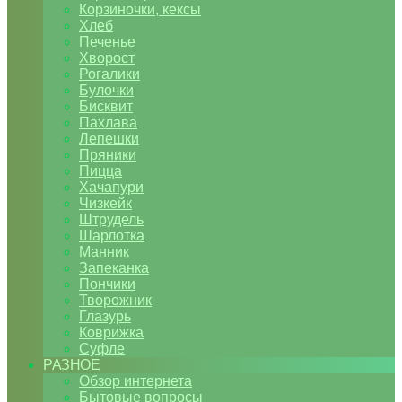
Корзиночки, кексы
Хлеб
Печенье
Хворост
Рогалики
Булочки
Бисквит
Пахлава
Лепешки
Пряники
Пицца
Хачапури
Чизкейк
Штрудель
Шарлотка
Манник
Запеканка
Пончики
Творожник
Глазурь
Коврижка
Суфле
РАЗНОЕ
Обзор интернета
Бытовые вопросы