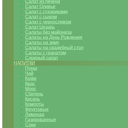
Салат из печени
Салат Оливье
Салат с сухариками
Салат с сыром
Салат с черносливом
Салат Цезарь
Салаты без майонеза
Салаты на День Рождения
Салаты на зиму
Салаты на свадебный стол
Салаты с гранатом
Слоеный салат
НАПИТКИ
Пунш
Чай
Кофе
Квас
Морс
Сбитень
Кисель
Компоты
Фруктовые
Лимонад
Газированные
Соки