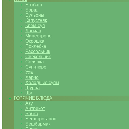
Бозбаш
Борщ
Бульоны
Капустняк
Крем-суп
Лагман
Минестроне
Окрошка
Похлебка
Рассольник
Свекольник
Солянка
Суп-пюре
Уха
Харчо
Холодные супы
Шурпа
Щи
ГОРЯЧИЕ БЛЮДА
Азу
Антрекот
Бабка
Бефстроганов
Бешбармак