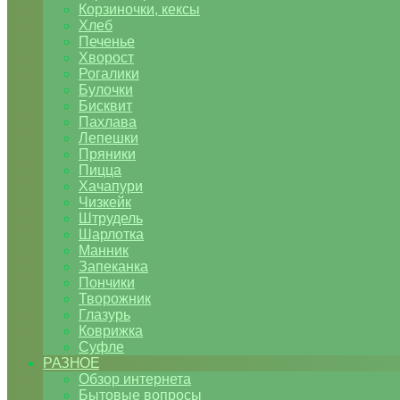
Корзиночки, кексы
Хлеб
Печенье
Хворост
Рогалики
Булочки
Бисквит
Пахлава
Лепешки
Пряники
Пицца
Хачапури
Чизкейк
Штрудель
Шарлотка
Манник
Запеканка
Пончики
Творожник
Глазурь
Коврижка
Суфле
РАЗНОЕ
Обзор интернета
Бытовые вопросы