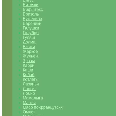
Бигус
Биточки
Бифштекс
Бризоль
Буженина
Вареники
Галушки
Голубцы
Гуляш
Долма
Ежики
Жаркое
Жульен
Зразы
Карри
Каши
Кебаб
Котлеты
Лазанья
Лангет
Лобио
Мамалыга
Манты
Мясо по-французски
Омлет