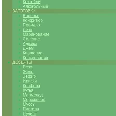
Коктейли
Алкогольные
ЗАГОТОВКИ
Варенье
Конфитюр
Повидло
Лечо
Маринование
Соление
Аджика
Джем
Квашение
Консервация
ДЕСЕРТЫ
Безе
Желе
Зефир
Ириски
Конфеты
Кутья
Мармелад
Мороженое
Муссы
Пастила
Пудинг