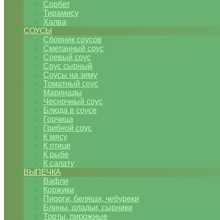
Сорбет
Тирамису
Халва
СОУСЫ
Сборник соусов
Сметанный соус
Соевый соус
Соус сырный
Соусы на зиму
Томатный соус
Маринады
Чесночный соус
Блюда в соусе
Горчица
Грибной соус
К мясу
К птице
К рыбе
К салату
ВЫПЕЧКА
Вафли
Коржики
Пироги, беляши, чебуреки
Блины, оладьи, сырники
Торты, пирожные