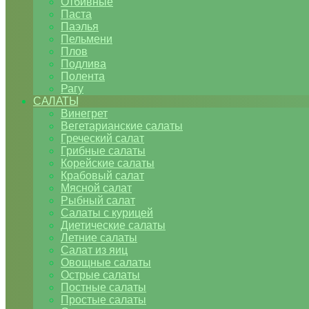
Отбивные
Паста
Паэлья
Пельмени
Плов
Подлива
Полента
Рагу
САЛАТЫ
Винегрет
Вегетарианские салаты
Греческий салат
Грибные салаты
Корейские салаты
Крабовый салат
Мясной салат
Рыбный салат
Салаты с курицей
Диетические салаты
Летние салаты
Салат из яиц
Овощные салаты
Острые салаты
Постные салаты
Простые салаты