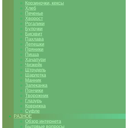
Корзиночки, кексы
Хлеб
Печенье
Хворост
Рогалики
Булочки
Бисквит
Пахлава
Лепешки
Пряники
Пицца
Хачапури
Чизкейк
Штрудель
Шарлотка
Манник
Запеканка
Пончики
Творожник
Глазурь
Коврижка
Суфле
РАЗНОЕ
Обзор интернета
Бытовые вопросы