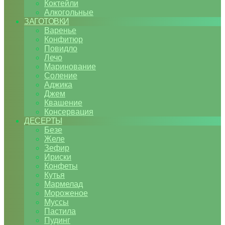
Коктейли
Алкогольные
ЗАГОТОВКИ
Варенье
Конфитюр
Повидло
Лечо
Маринование
Соление
Аджика
Джем
Квашение
Консервация
ДЕСЕРТЫ
Безе
Желе
Зефир
Ириски
Конфеты
Кутья
Мармелад
Мороженое
Муссы
Пастила
Пудинг