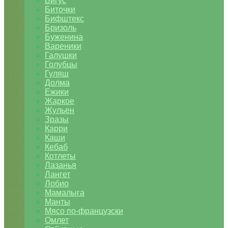
Бигус
Биточки
Бифштекс
Бризоль
Буженина
Вареники
Галушки
Голубцы
Гуляш
Долма
Ежики
Жаркое
Жульен
Зразы
Карри
Каши
Кебаб
Котлеты
Лазанья
Лангет
Лобио
Мамалыга
Манты
Мясо по-французски
Омлет