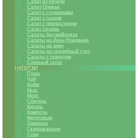
Салат из печени
Салат Оливье
Салат с сухариками
Салат с сыром
Салат с черносливом
Салат Цезарь
Салаты без майонеза
Салаты на День Рождения
Салаты на зиму
Салаты на свадебный стол
Салаты с гранатом
Слоеный салат
НАПИТКИ
Пунш
Чай
Кофе
Квас
Морс
Сбитень
Кисель
Компоты
Фруктовые
Лимонад
Газированные
Соки