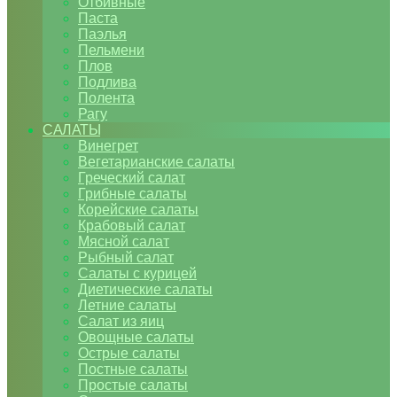
Отбивные
Паста
Паэлья
Пельмени
Плов
Подлива
Полента
Рагу
САЛАТЫ
Винегрет
Вегетарианские салаты
Греческий салат
Грибные салаты
Корейские салаты
Крабовый салат
Мясной салат
Рыбный салат
Салаты с курицей
Диетические салаты
Летние салаты
Салат из яиц
Овощные салаты
Острые салаты
Постные салаты
Простые салаты