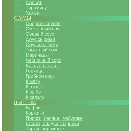
Сорбет
Тирамису
Халва
СОУСЫ
Сборник соусов
Сметанный соус
Соевый соус
Соус сырный
Соусы на зиму
Томатный соус
Маринады
Чесночный соус
Блюда в соусе
Горчица
Грибной соус
К мясу
К птице
К рыбе
К салату
ВЫПЕЧКА
Вафли
Коржики
Пироги, беляши, чебуреки
Блины, оладьи, сырники
Торты, пирожные