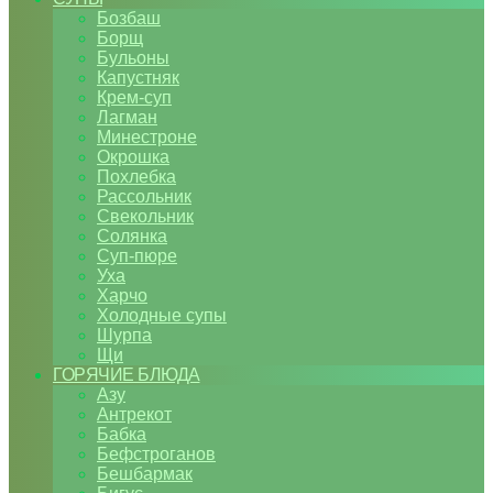
Бозбаш
Борщ
Бульоны
Капустняк
Крем-суп
Лагман
Минестроне
Окрошка
Похлебка
Рассольник
Свекольник
Солянка
Суп-пюре
Уха
Харчо
Холодные супы
Шурпа
Щи
ГОРЯЧИЕ БЛЮДА
Азу
Антрекот
Бабка
Бефстроганов
Бешбармак