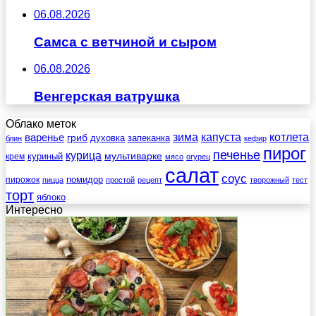
06.08.2026
Самса с ветчиной и сыром
06.08.2026
Венгерская ватрушка
Облако меток
зима
котлета
варенье
капуста
гриб
духовка
запеканка
блин
кефир
пирог
печенье
курица
мультиварке
куриный
крем
мясо
огурец
салат
соус
помидор
пирожок
пицца
простой
рецепт
творожный
тест
торт
яблоко
Интересно