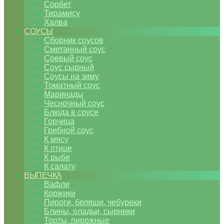
Сорбет
Тирамису
Халва
СОУСЫ
Сборник соусов
Сметанный соус
Соевый соус
Соус сырный
Соусы на зиму
Томатный соус
Маринады
Чесночный соус
Блюда в соусе
Горчица
Грибной соус
К мясу
К птице
К рыбе
К салату
ВЫПЕЧКА
Вафли
Коржики
Пироги, беляши, чебуреки
Блины, оладьи, сырники
Торты, пирожные