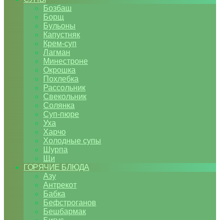
Бозбаш
Борщ
Бульоны
Капустняк
Крем-суп
Лагман
Минестроне
Окрошка
Похлебка
Рассольник
Свекольник
Солянка
Суп-пюре
Уха
Харчо
Холодные супы
Шурпа
Щи
ГОРЯЧИЕ БЛЮДА
Азу
Антрекот
Бабка
Бефстроганов
Бешбармак