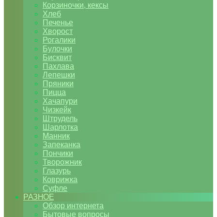
Корзиночки, кексы
Хлеб
Печенье
Хворост
Рогалики
Булочки
Бисквит
Пахлава
Лепешки
Пряники
Пицца
Хачапури
Чизкейк
Штрудель
Шарлотка
Манник
Запеканка
Пончики
Творожник
Глазурь
Коврижка
Суфле
РАЗНОЕ
Обзор интернета
Бытовые вопросы