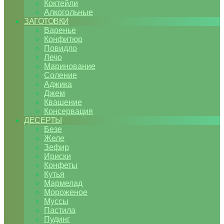
Коктейли
Алкогольные
ЗАГОТОВКИ
Варенье
Конфитюр
Повидло
Лечо
Маринование
Соление
Аджика
Джем
Квашение
Консервация
ДЕСЕРТЫ
Безе
Желе
Зефир
Ириски
Конфеты
Кутья
Мармелад
Мороженое
Муссы
Пастила
Пудинг