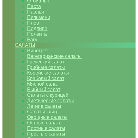
Отбивные
Паста
Паэлья
Пельмени
Плов
Подлива
Полента
Рагу
САЛАТЫ
Винегрет
Вегетарианские салаты
Греческий салат
Грибные салаты
Корейские салаты
Крабовый салат
Мясной салат
Рыбный салат
Салаты с курицей
Диетические салаты
Летние салаты
Салат из яиц
Овощные салаты
Острые салаты
Постные салаты
Простые салаты