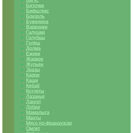
Бигус
Биточки
Бифштекс
Бризоль
Буженина
Вареники
Галушки
Голубцы
Гуляш
Долма
Ежики
Жаркое
Жульен
Зразы
Карри
Каши
Кебаб
Котлеты
Лазанья
Лангет
Лобио
Мамалыга
Манты
Мясо по-французски
Омлет