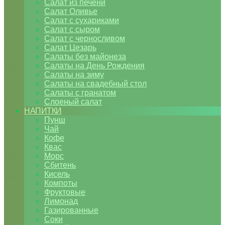
Салат из печени
Салат Оливье
Салат с сухариками
Салат с сыром
Салат с черносливом
Салат Цезарь
Салаты без майонеза
Салаты на День Рождения
Салаты на зиму
Салаты на свадебный стол
Салаты с гранатом
Слоеный салат
НАПИТКИ
Пунш
Чай
Кофе
Квас
Морс
Сбитень
Кисель
Компоты
Фруктовые
Лимонад
Газированные
Соки