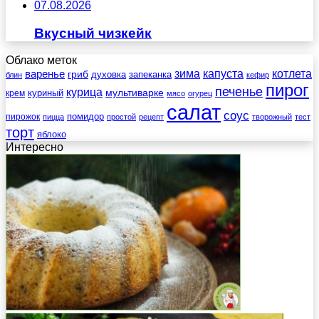
07.08.2026
Вкусный чизкейк
Облако меток
зима
котлета
варенье
капуста
гриб
духовка
запеканка
блин
кефир
пирог
печенье
курица
мультиварке
куриный
крем
мясо
огурец
салат
соус
помидор
пирожок
пицца
простой
рецепт
творожный
тест
торт
яблоко
Интересно