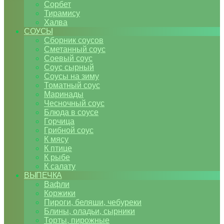
Сорбет
Тирамису
Халва
СОУСЫ
Сборник соусов
Сметанный соус
Соевый соус
Соус сырный
Соусы на зиму
Томатный соус
Маринады
Чесночный соус
Блюда в соусе
Горчица
Грибной соус
К мясу
К птице
К рыбе
К салату
ВЫПЕЧКА
Вафли
Коржики
Пироги, беляши, чебуреки
Блины, оладьи, сырники
Торты, пирожные