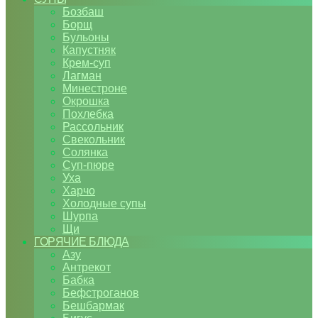
Бозбаш
Борщ
Бульоны
Капустняк
Крем-суп
Лагман
Минестроне
Окрошка
Похлебка
Рассольник
Свекольник
Солянка
Суп-пюре
Уха
Харчо
Холодные супы
Шурпа
Щи
ГОРЯЧИЕ БЛЮДА
Азу
Антрекот
Бабка
Бефстроганов
Бешбармак