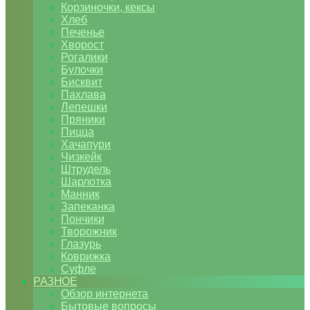
Корзиночки, кексы
Хлеб
Печенье
Хворост
Рогалики
Булочки
Бисквит
Пахлава
Лепешки
Пряники
Пицца
Хачапури
Чизкейк
Штрудель
Шарлотка
Манник
Запеканка
Пончики
Творожник
Глазурь
Коврижка
Суфле
РАЗНОЕ
Обзор интернета
Бытовые вопросы