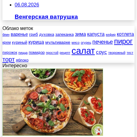
06.08.2026
Венгерская ватрушка
Облако меток
зима
котлета
варенье
капуста
гриб
духовка
запеканка
блин
кефир
пирог
печенье
курица
мультиварке
куриный
крем
мясо
огурец
салат
соус
помидор
пирожок
пицца
простой
рецепт
творожный
тест
торт
яблоко
Интересно