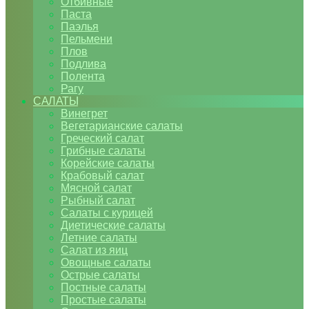
Отбивные
Паста
Паэлья
Пельмени
Плов
Подлива
Полента
Рагу
САЛАТЫ
Винегрет
Вегетарианские салаты
Греческий салат
Грибные салаты
Корейские салаты
Крабовый салат
Мясной салат
Рыбный салат
Салаты с курицей
Диетические салаты
Летние салаты
Салат из яиц
Овощные салаты
Острые салаты
Постные салаты
Простые салаты