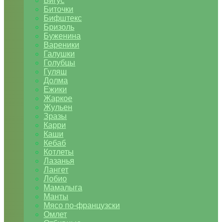
Бигус
Биточки
Бифштекс
Бризоль
Буженина
Вареники
Галушки
Голубцы
Гуляш
Долма
Ежики
Жаркое
Жульен
Зразы
Карри
Каши
Кебаб
Котлеты
Лазанья
Лангет
Лобио
Мамалыга
Манты
Мясо по-французски
Омлет