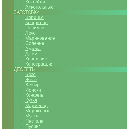
Коктейли
Алкогольные
ЗАГОТОВКИ
Варенье
Конфитюр
Повидло
Лечо
Маринование
Соление
Аджика
Джем
Квашение
Консервация
ДЕСЕРТЫ
Безе
Желе
Зефир
Ириски
Конфеты
Кутья
Мармелад
Мороженое
Муссы
Пастила
Пудинг