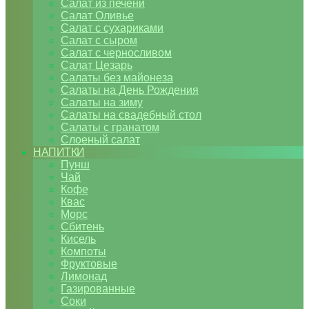
Салат из печени
Салат Оливье
Салат с сухариками
Салат с сыром
Салат с черносливом
Салат Цезарь
Салаты без майонеза
Салаты на День Рождения
Салаты на зиму
Салаты на свадебный стол
Салаты с гранатом
Слоеный салат
НАПИТКИ
Пунш
Чай
Кофе
Квас
Морс
Сбитень
Кисель
Компоты
Фруктовые
Лимонад
Газированные
Соки