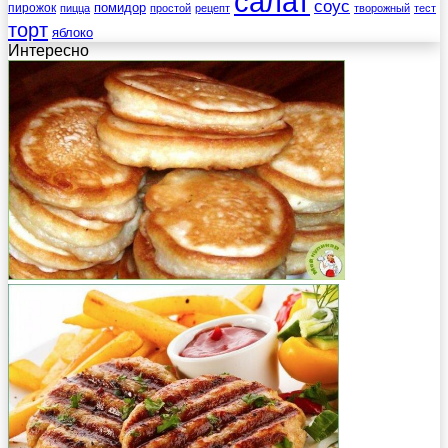
салат
соус
помидор
пирожок
пицца
простой
рецепт
творожный
тест
торт
яблоко
Интересно