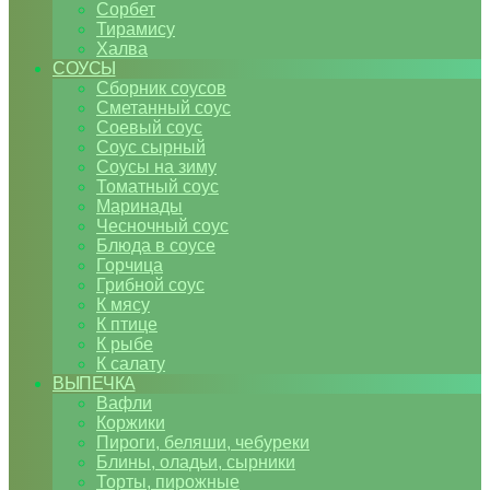
Сорбет
Тирамису
Халва
СОУСЫ
Сборник соусов
Сметанный соус
Соевый соус
Соус сырный
Соусы на зиму
Томатный соус
Маринады
Чесночный соус
Блюда в соусе
Горчица
Грибной соус
К мясу
К птице
К рыбе
К салату
ВЫПЕЧКА
Вафли
Коржики
Пироги, беляши, чебуреки
Блины, оладьи, сырники
Торты, пирожные