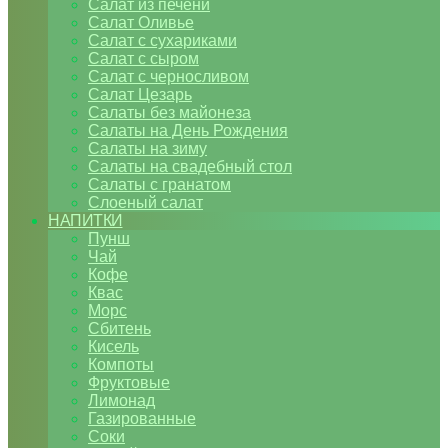
Салат из печени
Салат Оливье
Салат с сухариками
Салат с сыром
Салат с черносливом
Салат Цезарь
Салаты без майонеза
Салаты на День Рождения
Салаты на зиму
Салаты на свадебный стол
Салаты с гранатом
Слоеный салат
НАПИТКИ
Пунш
Чай
Кофе
Квас
Морс
Сбитень
Кисель
Компоты
Фруктовые
Лимонад
Газированные
Соки