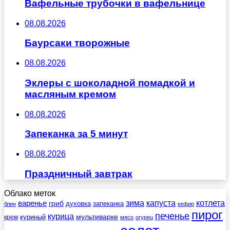
Вафельные трубочки в вафельнице
08.08.2026
Баурсаки творожные
08.08.2026
Эклеры с шоколадной помадкой и
масляным кремом
08.08.2026
Запеканка за 5 минут
08.08.2026
Праздничный завтрак
Облако меток
зима
котлета
варенье
капуста
гриб
духовка
запеканка
блин
кефир
пирог
печенье
курица
мультиварке
куриный
крем
мясо
огурец