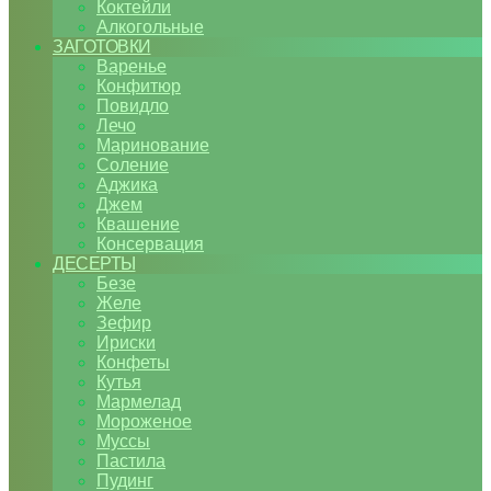
Коктейли
Алкогольные
ЗАГОТОВКИ
Варенье
Конфитюр
Повидло
Лечо
Маринование
Соление
Аджика
Джем
Квашение
Консервация
ДЕСЕРТЫ
Безе
Желе
Зефир
Ириски
Конфеты
Кутья
Мармелад
Мороженое
Муссы
Пастила
Пудинг