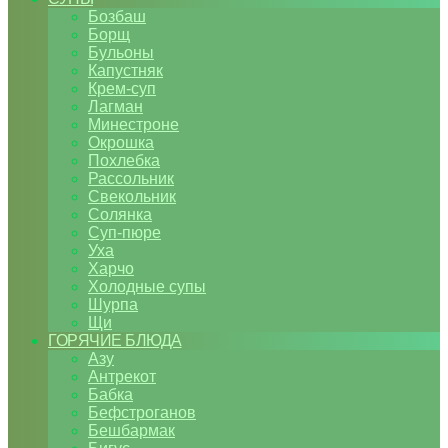
Бозбаш
Борщ
Бульоны
Капустняк
Крем-суп
Лагман
Минестроне
Окрошка
Похлебка
Рассольник
Свекольник
Солянка
Суп-пюре
Уха
Харчо
Холодные супы
Шурпа
Щи
ГОРЯЧИЕ БЛЮДА
Азу
Антрекот
Бабка
Бефстроганов
Бешбармак