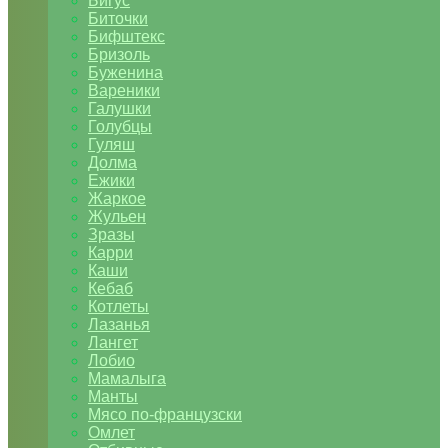
Бигус
Биточки
Бифштекс
Бризоль
Буженина
Вареники
Галушки
Голубцы
Гуляш
Долма
Ежики
Жаркое
Жульен
Зразы
Карри
Каши
Кебаб
Котлеты
Лазанья
Лангет
Лобио
Мамалыга
Манты
Мясо по-французски
Омлет