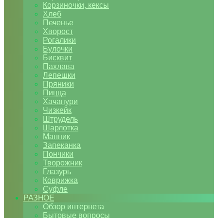
Корзиночки, кексы
Хлеб
Печенье
Хворост
Рогалики
Булочки
Бисквит
Пахлава
Лепешки
Пряники
Пицца
Хачапури
Чизкейк
Штрудель
Шарлотка
Манник
Запеканка
Пончики
Творожник
Глазурь
Коврижка
Суфле
РАЗНОЕ
Обзор интернета
Бытовые вопросы