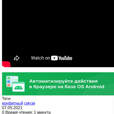
Теги
конфетный
смузи
07.05.2021
0
Время чтения: 1 минута