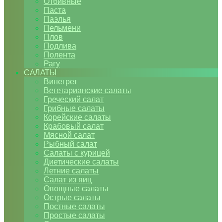
Отбивные
Паста
Паэлья
Пельмени
Плов
Подлива
Полента
Рагу
САЛАТЫ
Винегрет
Вегетарианские салаты
Греческий салат
Грибные салаты
Корейские салаты
Крабовый салат
Мясной салат
Рыбный салат
Салаты с курицей
Диетические салаты
Летние салаты
Салат из яиц
Овощные салаты
Острые салаты
Постные салаты
Простые салаты