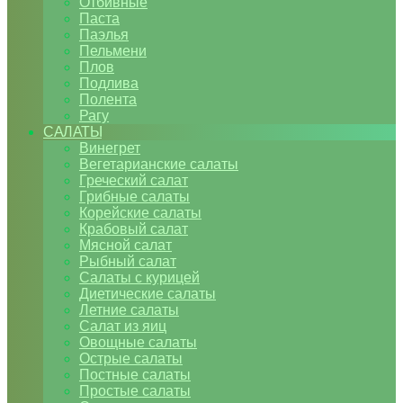
Отбивные
Паста
Паэлья
Пельмени
Плов
Подлива
Полента
Рагу
САЛАТЫ
Винегрет
Вегетарианские салаты
Греческий салат
Грибные салаты
Корейские салаты
Крабовый салат
Мясной салат
Рыбный салат
Салаты с курицей
Диетические салаты
Летние салаты
Салат из яиц
Овощные салаты
Острые салаты
Постные салаты
Простые салаты