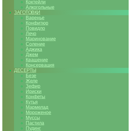
Коктейли
Алкогольные
ЗАГОТОВКИ
Варенье
Конфитюр
Повидло
Лечо
Маринование
Соление
Аджика
Джем
Квашение
Консервация
ДЕСЕРТЫ
Безе
Желе
Зефир
Ириски
Конфеты
Кутья
Мармелад
Мороженое
Муссы
Пастила
Пудинг