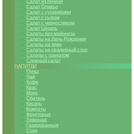
Салат из печени
Салат Оливье
Салат с сухариками
Салат с сыром
Салат с черносливом
Салат Цезарь
Салаты без майонеза
Салаты на День Рождения
Салаты на зиму
Салаты на свадебный стол
Салаты с гранатом
Слоеный салат
НАПИТКИ
Пунш
Чай
Кофе
Квас
Морс
Сбитень
Кисель
Компоты
Фруктовые
Лимонад
Газированные
Соки