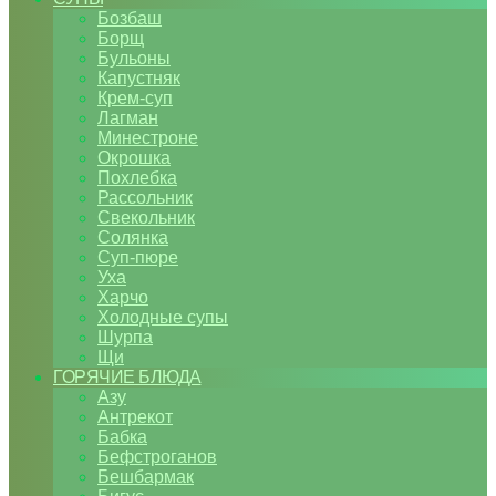
Бозбаш
Борщ
Бульоны
Капустняк
Крем-суп
Лагман
Минестроне
Окрошка
Похлебка
Рассольник
Свекольник
Солянка
Суп-пюре
Уха
Харчо
Холодные супы
Шурпа
Щи
ГОРЯЧИЕ БЛЮДА
Азу
Антрекот
Бабка
Бефстроганов
Бешбармак