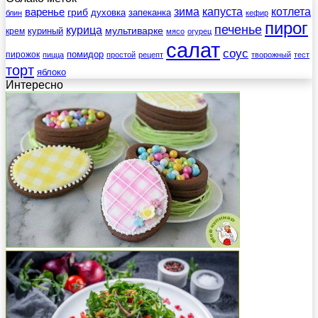
зима
котлета
варенье
капуста
гриб
духовка
запеканка
блин
кефир
пирог
печенье
курица
мультиварке
куриный
крем
мясо
огурец
салат
соус
помидор
пирожок
пицца
простой
рецепт
творожный
тест
торт
яблоко
Интересно