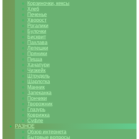
Корзиночки, кексы
Хлеб
Печенье
Хворост
Рогалики
Булочки
Бисквит
Пахлава
Лепешки
Пряники
Пицца
Хачапури
Чизкейк
Штрудель
Шарлотка
Манник
Запеканка
Пончики
Творожник
Глазурь
Коврижка
Суфле
РАЗНОЕ
Обзор интернета
Бытовые вопросы