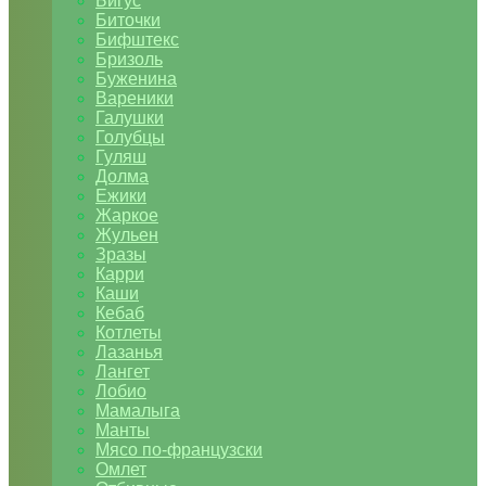
Бигус
Биточки
Бифштекс
Бризоль
Буженина
Вареники
Галушки
Голубцы
Гуляш
Долма
Ежики
Жаркое
Жульен
Зразы
Карри
Каши
Кебаб
Котлеты
Лазанья
Лангет
Лобио
Мамалыга
Манты
Мясо по-французски
Омлет