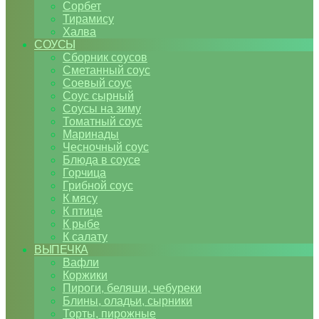
Сорбет
Тирамису
Халва
СОУСЫ
Сборник соусов
Сметанный соус
Соевый соус
Соус сырный
Соусы на зиму
Томатный соус
Маринады
Чесночный соус
Блюда в соусе
Горчица
Грибной соус
К мясу
К птице
К рыбе
К салату
ВЫПЕЧКА
Вафли
Коржики
Пироги, беляши, чебуреки
Блины, оладьи, сырники
Торты, пирожные