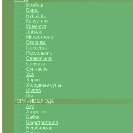
Бозбаш
Борщ
Бульоны
Капустняк
Крем-суп
Лагман
Минестроне
Окрошка
Похлебка
Рассольник
Свекольник
Солянка
Суп-пюре
Уха
Харчо
Холодные супы
Шурпа
Щи
ГОРЯЧИЕ БЛЮДА
Азу
Антрекот
Бабка
Бефстроганов
Бешбармак