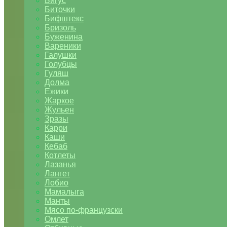
Бигус
Биточки
Бифштекс
Бризоль
Буженина
Вареники
Галушки
Голубцы
Гуляш
Долма
Ежики
Жаркое
Жульен
Зразы
Карри
Каши
Кебаб
Котлеты
Лазанья
Лангет
Лобио
Мамалыга
Манты
Мясо по-французски
Омлет