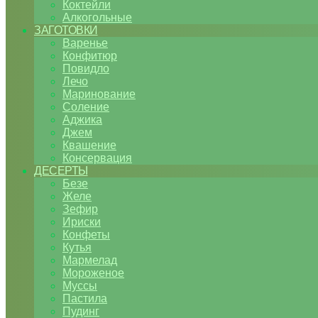
Коктейли
Алкогольные
ЗАГОТОВКИ
Варенье
Конфитюр
Повидло
Лечо
Маринование
Соление
Аджика
Джем
Квашение
Консервация
ДЕСЕРТЫ
Безе
Желе
Зефир
Ириски
Конфеты
Кутья
Мармелад
Мороженое
Муссы
Пастила
Пудинг