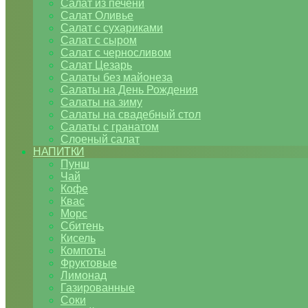
Салат из печени
Салат Оливье
Салат с сухариками
Салат с сыром
Салат с черносливом
Салат Цезарь
Салаты без майонеза
Салаты на День Рождения
Салаты на зиму
Салаты на свадебный стол
Салаты с гранатом
Слоеный салат
НАПИТКИ
Пунш
Чай
Кофе
Квас
Морс
Сбитень
Кисель
Компоты
Фруктовые
Лимонад
Газированные
Соки