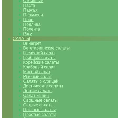
Отбивные
Паста
Паэлья
Пельмени
Плов
Подлива
Полента
Рагу
САЛАТЫ
Винегрет
Вегетарианские салаты
Греческий салат
Грибные салаты
Корейские салаты
Крабовый салат
Мясной салат
Рыбный салат
Салаты с курицей
Диетические салаты
Летние салаты
Салат из яиц
Овощные салаты
Острые салаты
Постные салаты
Простые салаты