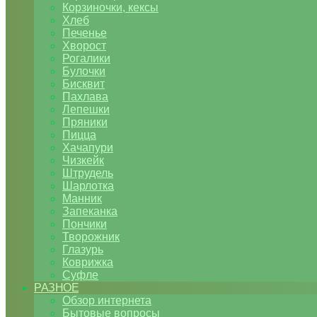
Корзиночки, кексы
Хлеб
Печенье
Хворост
Рогалики
Булочки
Бисквит
Пахлава
Лепешки
Пряники
Пицца
Хачапури
Чизкейк
Штрудель
Шарлотка
Манник
Запеканка
Пончики
Творожник
Глазурь
Коврижка
Суфле
РАЗНОЕ
Обзор интернета
Бытовые вопросы