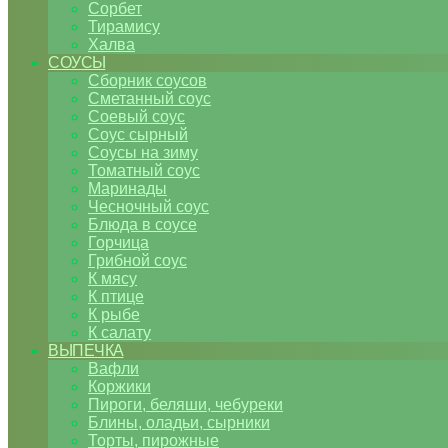
Сорбет
Тирамису
Халва
СОУСЫ
Сборник соусов
Сметанный соус
Соевый соус
Соус сырный
Соусы на зиму
Томатный соус
Маринады
Чесночный соус
Блюда в соусе
Горчица
Грибной соус
К мясу
К птице
К рыбе
К салату
ВЫПЕЧКА
Вафли
Коржики
Пироги, беляши, чебуреки
Блины, оладьи, сырники
Торты, пирожные