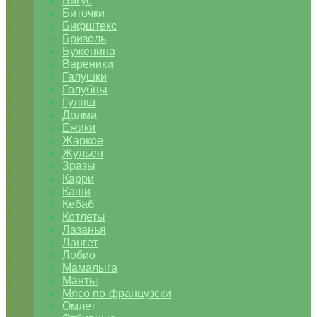
Бигус
Биточки
Бифштекс
Бризоль
Буженина
Вареники
Галушки
Голубцы
Гуляш
Долма
Ежики
Жаркое
Жульен
Зразы
Карри
Каши
Кебаб
Котлеты
Лазанья
Лангет
Лобио
Мамалыга
Манты
Мясо по-французски
Омлет