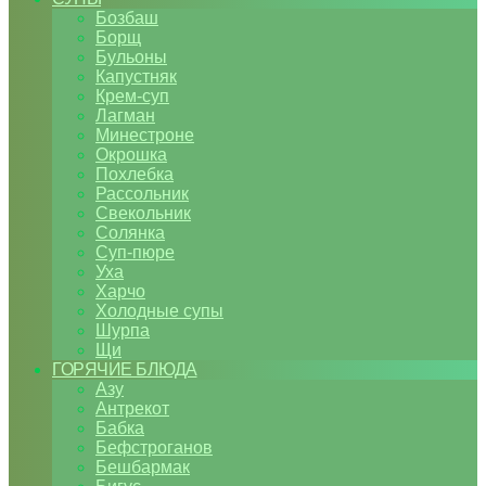
Бозбаш
Борщ
Бульоны
Капустняк
Крем-суп
Лагман
Минестроне
Окрошка
Похлебка
Рассольник
Свекольник
Солянка
Суп-пюре
Уха
Харчо
Холодные супы
Шурпа
Щи
ГОРЯЧИЕ БЛЮДА
Азу
Антрекот
Бабка
Бефстроганов
Бешбармак