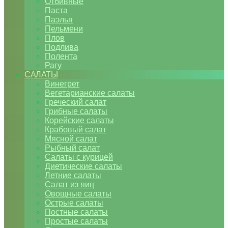
Отбивные
Паста
Паэлья
Пельмени
Плов
Подлива
Полента
Рагу
САЛАТЫ
Винегрет
Вегетарианские салаты
Греческий салат
Грибные салаты
Корейские салаты
Крабовый салат
Мясной салат
Рыбный салат
Салаты с курицей
Диетические салаты
Летние салаты
Салат из яиц
Овощные салаты
Острые салаты
Постные салаты
Простые салаты