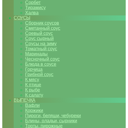
Сорбет
Тирамису
Халва
СОУСЫ
Сборник соусов
Сметанный соус
Соевый соус
Соус сырный
Соусы на зиму
Томатный соус
Маринады
Чесночный соус
Блюда в соусе
Горчица
Грибной соус
К мясу
К птице
К рыбе
К салату
ВЫПЕЧКА
Вафли
Коржики
Пироги, беляши, чебуреки
Блины, оладьи, сырники
Торты, пирожные