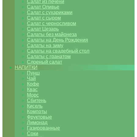
Салат из печени
Салат Оливье
Салат с сухариками
Салат с сыром
Салат с черносливом
Салат Цезарь
Салаты без майонеза
Салаты на День Рождения
Салаты на зиму
Салаты на свадебный стол
Салаты с гранатом
Слоеный салат
НАПИТКИ
Пунш
Чай
Кофе
Квас
Морс
Сбитень
Кисель
Компоты
Фруктовые
Лимонад
Газированные
Соки