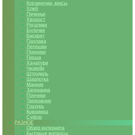
Корзиночки, кексы
Хлеб
Печенье
Хворост
Рогалики
Булочки
Бисквит
Пахлава
Лепешки
Пряники
Пицца
Хачапури
Чизкейк
Штрудель
Шарлотка
Манник
Запеканка
Пончики
Творожник
Глазурь
Коврижка
Суфле
РАЗНОЕ
Обзор интернета
Бытовые вопросы