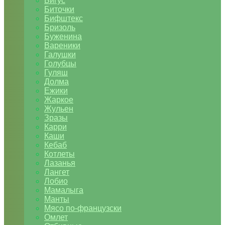
Бигус
Биточки
Бифштекс
Бризоль
Буженина
Вареники
Галушки
Голубцы
Гуляш
Долма
Ежики
Жаркое
Жульен
Зразы
Карри
Каши
Кебаб
Котлеты
Лазанья
Лангет
Лобио
Мамалыга
Манты
Мясо по-французски
Омлет