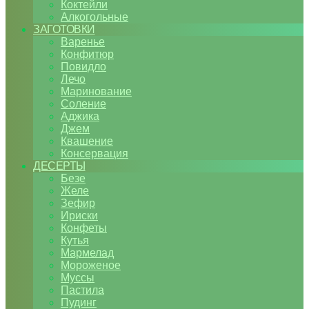
Коктейли
Алкогольные
ЗАГОТОВКИ
Варенье
Конфитюр
Повидло
Лечо
Маринование
Соление
Аджика
Джем
Квашение
Консервация
ДЕСЕРТЫ
Безе
Желе
Зефир
Ириски
Конфеты
Кутья
Мармелад
Мороженое
Муссы
Пастила
Пудинг