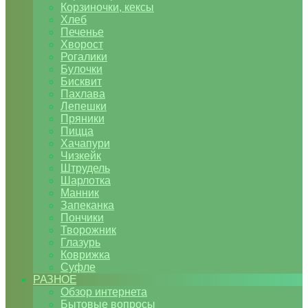
Корзиночки, кексы
Хлеб
Печенье
Хворост
Рогалики
Булочки
Бисквит
Пахлава
Лепешки
Пряники
Пицца
Хачапури
Чизкейк
Штрудель
Шарлотка
Манник
Запеканка
Пончики
Творожник
Глазурь
Коврижка
Суфле
РАЗНОЕ
Обзор интернета
Бытовые вопросы