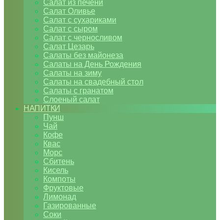
Салат из печени
Салат Оливье
Салат с сухариками
Салат с сыром
Салат с черносливом
Салат Цезарь
Салаты без майонеза
Салаты на День Рождения
Салаты на зиму
Салаты на свадебный стол
Салаты с гранатом
Слоеный салат
НАПИТКИ
Пунш
Чай
Кофе
Квас
Морс
Сбитень
Кисель
Компоты
Фруктовые
Лимонад
Газированные
Соки