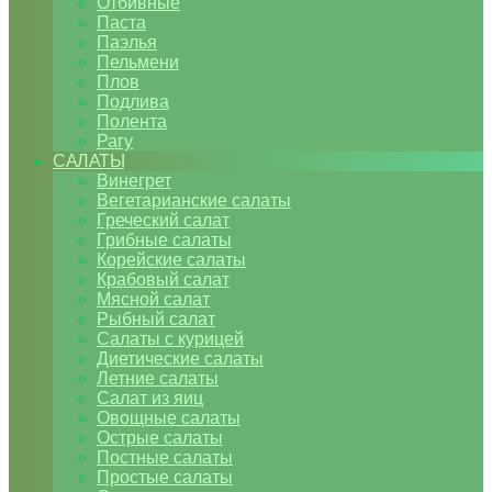
Отбивные
Паста
Паэлья
Пельмени
Плов
Подлива
Полента
Рагу
САЛАТЫ
Винегрет
Вегетарианские салаты
Греческий салат
Грибные салаты
Корейские салаты
Крабовый салат
Мясной салат
Рыбный салат
Салаты с курицей
Диетические салаты
Летние салаты
Салат из яиц
Овощные салаты
Острые салаты
Постные салаты
Простые салаты