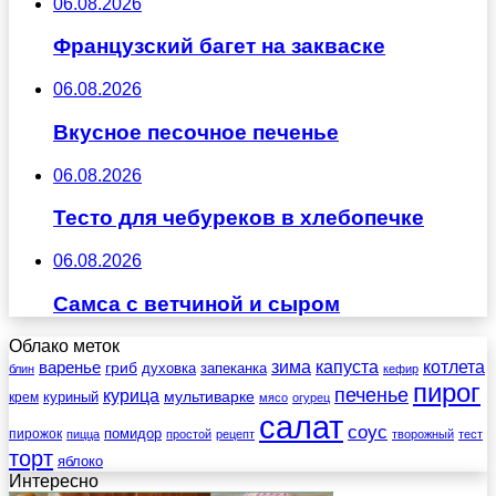
06.08.2026
Французский багет на закваске
06.08.2026
Вкусное песочное печенье
06.08.2026
Тесто для чебуреков в хлебопечке
06.08.2026
Самса с ветчиной и сыром
Облако меток
зима
котлета
варенье
капуста
гриб
духовка
запеканка
блин
кефир
пирог
печенье
курица
мультиварке
куриный
крем
мясо
огурец
салат
соус
помидор
пирожок
пицца
простой
рецепт
творожный
тест
торт
яблоко
Интересно