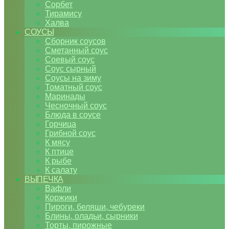
Сорбет
Тирамису
Халва
СОУСЫ
Сборник соусов
Сметанный соус
Соевый соус
Соус сырный
Соусы на зиму
Томатный соус
Маринады
Чесночный соус
Блюда в соусе
Горчица
Грибной соус
К мясу
К птице
К рыбе
К салату
ВЫПЕЧКА
Вафли
Коржики
Пироги, беляши, чебуреки
Блины, оладьи, сырники
Торты, пирожные