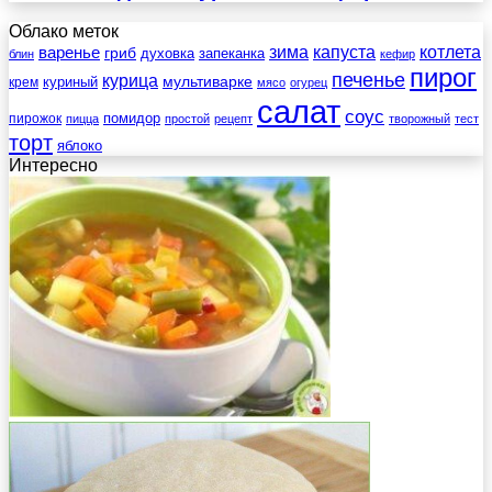
Облако меток
зима
котлета
варенье
капуста
гриб
духовка
запеканка
блин
кефир
пирог
печенье
курица
мультиварке
куриный
крем
мясо
огурец
салат
соус
помидор
пирожок
пицца
простой
рецепт
творожный
тест
торт
яблоко
Интересно