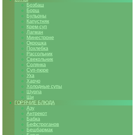
Бозбаш
Борщ
Бульоны
Капустняк
Крем-суп
Лагман
Минестроне
Окрошка
Похлебка
Рассольник
Свекольник
Солянка
Суп-пюре
Уха
Харчо
Холодные супы
Шурпа
Щи
ГОРЯЧИЕ БЛЮДА
Азу
Антрекот
Бабка
Бефстроганов
Бешбармак