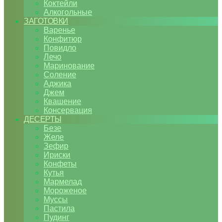
Коктейли
Алкогольные
ЗАГОТОВКИ
Варенье
Конфитюр
Повидло
Лечо
Маринование
Соление
Аджика
Джем
Квашение
Консервация
ДЕСЕРТЫ
Безе
Желе
Зефир
Ириски
Конфеты
Кутья
Мармелад
Мороженое
Муссы
Пастила
Пудинг