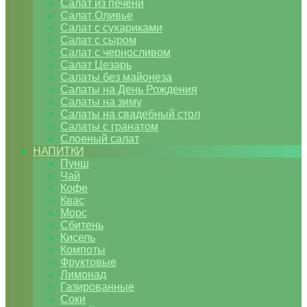
Салат из печени
Салат Оливье
Салат с сухариками
Салат с сыром
Салат с черносливом
Салат Цезарь
Салаты без майонеза
Салаты на День Рождения
Салаты на зиму
Салаты на свадебный стол
Салаты с гранатом
Слоеный салат
НАПИТКИ
Пунш
Чай
Кофе
Квас
Морс
Сбитень
Кисель
Компоты
Фруктовые
Лимонад
Газированные
Соки