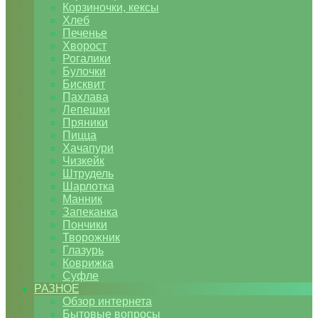
Корзиночки, кексы
Хлеб
Печенье
Хворост
Рогалики
Булочки
Бисквит
Пахлава
Лепешки
Пряники
Пицца
Хачапури
Чизкейк
Штрудель
Шарлотка
Манник
Запеканка
Пончики
Творожник
Глазурь
Коврижка
Суфле
РАЗНОЕ
Обзор интернета
Бытовые вопросы