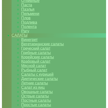
Отбивные
Паста
Паэлья
Пельмени
Плов
Подлива
Полента
Рагу
САЛАТЫ
Винегрет
Вегетарианские салаты
Греческий салат
Грибные салаты
Корейские салаты
Крабовый салат
Мясной салат
Рыбный салат
Салаты с курицей
Диетические салаты
Летние салаты
Салат из яиц
Овощные салаты
Острые салаты
Постные салаты
Простые салаты