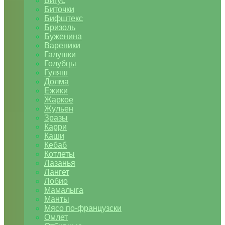
Бигус
Биточки
Бифштекс
Бризоль
Буженина
Вареники
Галушки
Голубцы
Гуляш
Долма
Ежики
Жаркое
Жульен
Зразы
Карри
Каши
Кебаб
Котлеты
Лазанья
Лангет
Лобио
Мамалыга
Манты
Мясо по-французски
Омлет