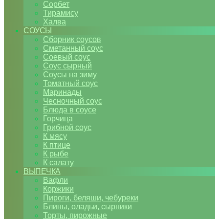
Сорбет
Тирамису
Халва
СОУСЫ
Сборник соусов
Сметанный соус
Соевый соус
Соус сырный
Соусы на зиму
Томатный соус
Маринады
Чесночный соус
Блюда в соусе
Горчица
Грибной соус
К мясу
К птице
К рыбе
К салату
ВЫПЕЧКА
Вафли
Коржики
Пироги, беляши, чебуреки
Блины, оладьи, сырники
Торты, пирожные