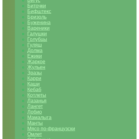
Бигус
Биточки
Бифштекс
Бризоль
Буженина
Вареники
Галушки
Голубцы
Гуляш
Долма
Ежики
Жаркое
Жульен
Зразы
Карри
Каши
Кебаб
Котлеты
Лазанья
Лангет
Лобио
Мамалыга
Манты
Мясо по-французски
Омлет