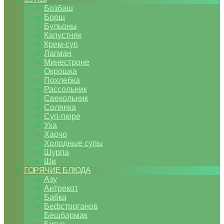
Бозбаш
Борщ
Бульоны
Капустняк
Крем-суп
Лагман
Минестроне
Окрошка
Похлебка
Рассольник
Свекольник
Солянка
Суп-пюре
Уха
Харчо
Холодные супы
Шурпа
Щи
ГОРЯЧИЕ БЛЮДА
Азу
Антрекот
Бабка
Бефстроганов
Бешбармак