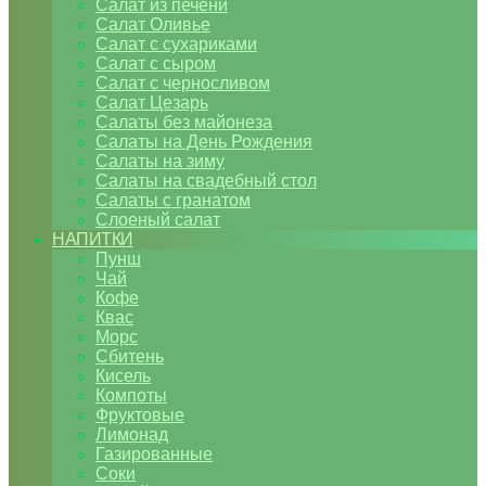
Салат из печени
Салат Оливье
Салат с сухариками
Салат с сыром
Салат с черносливом
Салат Цезарь
Салаты без майонеза
Салаты на День Рождения
Салаты на зиму
Салаты на свадебный стол
Салаты с гранатом
Слоеный салат
НАПИТКИ
Пунш
Чай
Кофе
Квас
Морс
Сбитень
Кисель
Компоты
Фруктовые
Лимонад
Газированные
Соки