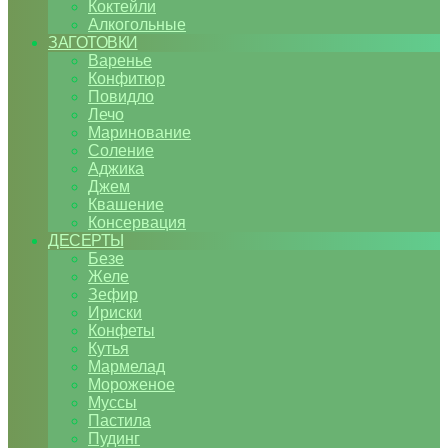
Коктейли
Алкогольные
ЗАГОТОВКИ
Варенье
Конфитюр
Повидло
Лечо
Маринование
Соление
Аджика
Джем
Квашение
Консервация
ДЕСЕРТЫ
Безе
Желе
Зефир
Ириски
Конфеты
Кутья
Мармелад
Мороженое
Муссы
Пастила
Пудинг