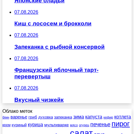
Японские оладьи
07.08.2026
Киш с лососем и брокколи
07.08.2026
Запеканка с рыбной консервой
07.08.2026
Французский яблочный тарт-
перевертыш
07.08.2026
Вкусный чизкейк
Облако меток
зима
котлета
варенье
капуста
гриб
духовка
запеканка
блин
кефир
пирог
печенье
курица
мультиварке
куриный
крем
мясо
огурец
салат