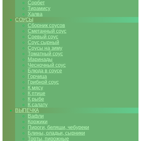
Сорбет
Тирамису
Халва
СОУСЫ
Сборник соусов
Сметанный соус
Соевый соус
Соус сырный
Соусы на зиму
Томатный соус
Маринады
Чесночный соус
Блюда в соусе
Горчица
Грибной соус
К мясу
К птице
К рыбе
К салату
ВЫПЕЧКА
Вафли
Коржики
Пироги, беляши, чебуреки
Блины, оладьи, сырники
Торты, пирожные