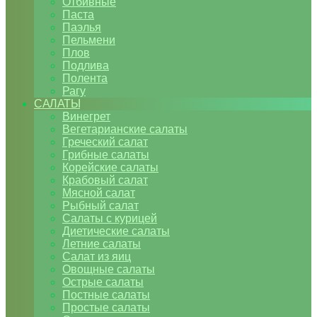
Отбивные
Паста
Паэлья
Пельмени
Плов
Подлива
Полента
Рагу
САЛАТЫ
Винегрет
Вегетарианские салаты
Греческий салат
Грибные салаты
Корейские салаты
Крабовый салат
Мясной салат
Рыбный салат
Салаты с курицей
Диетические салаты
Летние салаты
Салат из яиц
Овощные салаты
Острые салаты
Постные салаты
Простые салаты