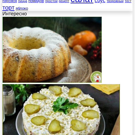
соус
помидор
пирожок
пицца
простой
рецепт
творожный
тест
торт
яблоко
Интересно