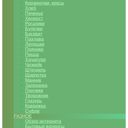
Корзиночки, кексы
Хлеб
Печенье
Хворост
Рогалики
Булочки
Бисквит
Пахлава
Лепешки
Пряники
Пицца
Хачапури
Чизкейк
Штрудель
Шарлотка
Манник
Запеканка
Пончики
Творожник
Глазурь
Коврижка
Суфле
РАЗНОЕ
Обзор интернета
Бытовые вопросы