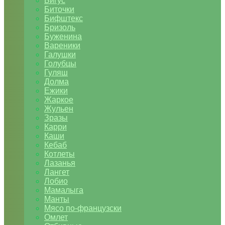
Бигус
Биточки
Бифштекс
Бризоль
Буженина
Вареники
Галушки
Голубцы
Гуляш
Долма
Ежики
Жаркое
Жульен
Зразы
Карри
Каши
Кебаб
Котлеты
Лазанья
Лангет
Лобио
Мамалыга
Манты
Мясо по-французски
Омлет