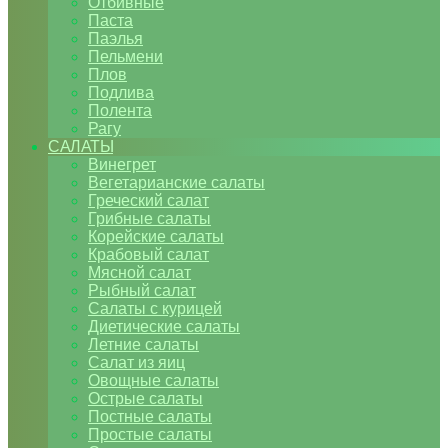
Отбивные
Паста
Паэлья
Пельмени
Плов
Подлива
Полента
Рагу
САЛАТЫ
Винегрет
Вегетарианские салаты
Греческий салат
Грибные салаты
Корейские салаты
Крабовый салат
Мясной салат
Рыбный салат
Салаты с курицей
Диетические салаты
Летние салаты
Салат из яиц
Овощные салаты
Острые салаты
Постные салаты
Простые салаты