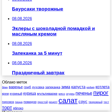
Баурсаки творожные
08.08.2026
Эклеры с шоколадной помадкой и
масляным кремом
08.08.2026
Запеканка за 5 минут
08.08.2026
Праздничный завтрак
Облако меток
зима
котлета
варенье
капуста
гриб
духовка
запеканка
блин
кефир
пирог
печенье
курица
мультиварке
куриный
крем
мясо
огурец
салат
соус
помидор
пирожок
пицца
простой
рецепт
творожный
тест
торт
яблоко