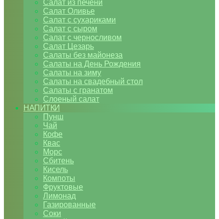
Салат из печени
Салат Оливье
Салат с сухариками
Салат с сыром
Салат с черносливом
Салат Цезарь
Салаты без майонеза
Салаты на День Рождения
Салаты на зиму
Салаты на свадебный стол
Салаты с гранатом
Слоеный салат
НАПИТКИ
Пунш
Чай
Кофе
Квас
Морс
Сбитень
Кисель
Компоты
Фруктовые
Лимонад
Газированные
Соки