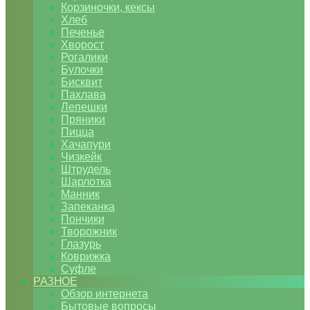
Корзиночки, кексы
Хлеб
Печенье
Хворост
Рогалики
Булочки
Бисквит
Пахлава
Лепешки
Пряники
Пицца
Хачапури
Чизкейк
Штрудель
Шарлотка
Манник
Запеканка
Пончики
Творожник
Глазурь
Коврижка
Суфле
РАЗНОЕ
Обзор интернета
Бытовые вопросы