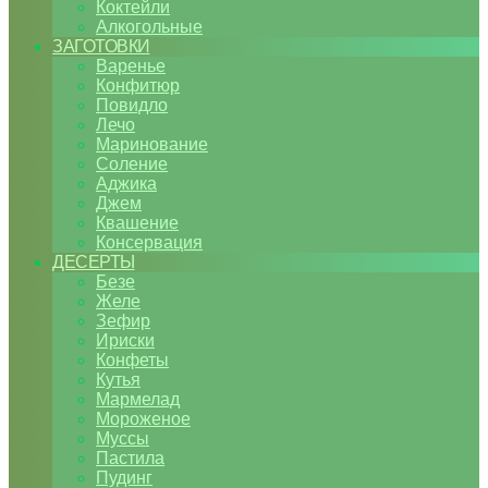
Коктейли
Алкогольные
ЗАГОТОВКИ
Варенье
Конфитюр
Повидло
Лечо
Маринование
Соление
Аджика
Джем
Квашение
Консервация
ДЕСЕРТЫ
Безе
Желе
Зефир
Ириски
Конфеты
Кутья
Мармелад
Мороженое
Муссы
Пастила
Пудинг