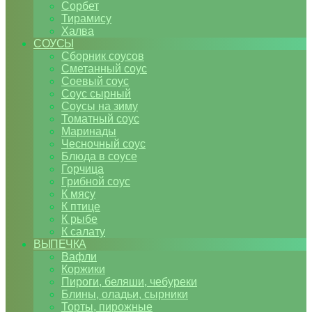
Сорбет
Тирамису
Халва
СОУСЫ
Сборник соусов
Сметанный соус
Соевый соус
Соус сырный
Соусы на зиму
Томатный соус
Маринады
Чесночный соус
Блюда в соусе
Горчица
Грибной соус
К мясу
К птице
К рыбе
К салату
ВЫПЕЧКА
Вафли
Коржики
Пироги, беляши, чебуреки
Блины, оладьи, сырники
Торты, пирожные