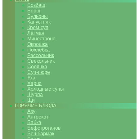
Бозбаш
Борщ
Бульоны
Капустняк
Крем-суп
Лагман
Минестроне
Окрошка
Похлебка
Рассольник
Свекольник
Солянка
Суп-пюре
Уха
Харчо
Холодные супы
Шурпа
Щи
ГОРЯЧИЕ БЛЮДА
Азу
Антрекот
Бабка
Бефстроганов
Бешбармак