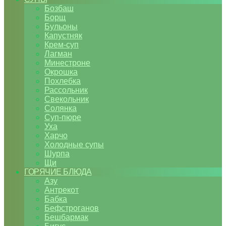
Бозбаш
Борщ
Бульоны
Капустняк
Крем-суп
Лагман
Минестроне
Окрошка
Похлебка
Рассольник
Свекольник
Солянка
Суп-пюре
Уха
Харчо
Холодные супы
Шурпа
Щи
ГОРЯЧИЕ БЛЮДА
Азу
Антрекот
Бабка
Бефстроганов
Бешбармак