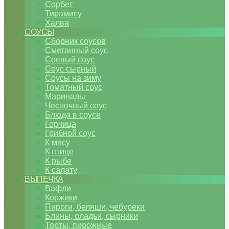
Сорбет
Тирамису
Халва
СОУСЫ
Сборник соусов
Сметанный соус
Соевый соус
Соус сырный
Соусы на зиму
Томатный соус
Маринады
Чесночный соус
Блюда в соусе
Горчица
Грибной соус
К мясу
К птице
К рыбе
К салату
ВЫПЕЧКА
Вафли
Коржики
Пироги, беляши, чебуреки
Блины, оладьи, сырники
Торты, пирожные