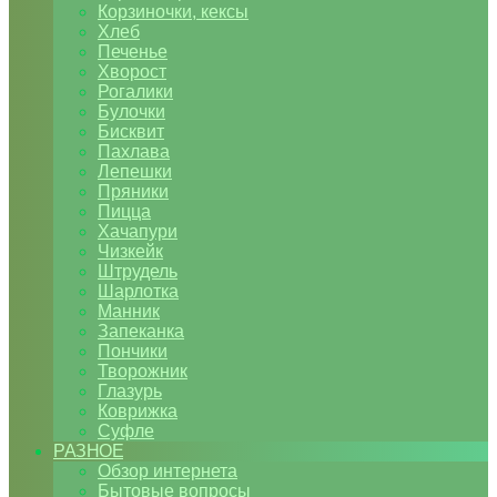
Корзиночки, кексы
Хлеб
Печенье
Хворост
Рогалики
Булочки
Бисквит
Пахлава
Лепешки
Пряники
Пицца
Хачапури
Чизкейк
Штрудель
Шарлотка
Манник
Запеканка
Пончики
Творожник
Глазурь
Коврижка
Суфле
РАЗНОЕ
Обзор интернета
Бытовые вопросы