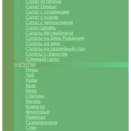
Салат из печени
Салат Оливье
Салат с сухариками
Салат с сыром
Салат с черносливом
Салат Цезарь
Салаты без майонеза
Салаты на День Рождения
Салаты на зиму
Салаты на свадебный стол
Салаты с гранатом
Слоеный салат
НАПИТКИ
Пунш
Чай
Кофе
Квас
Морс
Сбитень
Кисель
Компоты
Фруктовые
Лимонад
Газированные
Соки