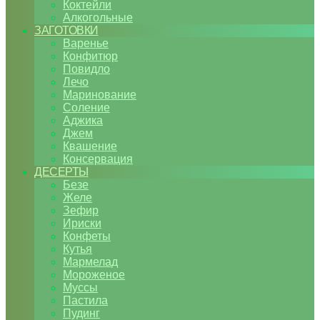
Коктейли
Алкогольные
ЗАГОТОВКИ
Варенье
Конфитюр
Повидло
Лечо
Маринование
Соление
Аджика
Джем
Квашение
Консервация
ДЕСЕРТЫ
Безе
Желе
Зефир
Ириски
Конфеты
Кутья
Мармелад
Мороженое
Муссы
Пастила
Пудинг