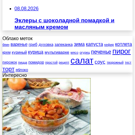
08.08.2026
Эклеры с шоколадной помадкой и
масляным кремом
Облако меток
зима
котлета
варенье
капуста
гриб
духовка
запеканка
блин
кефир
пирог
печенье
курица
мультиварке
куриный
крем
мясо
огурец
салат
соус
помидор
пирожок
пицца
простой
рецепт
творожный
тест
торт
яблоко
Интересно