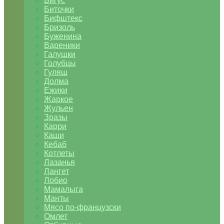
Бигус
Биточки
Бифштекс
Бризоль
Буженина
Вареники
Галушки
Голубцы
Гуляш
Долма
Ежики
Жаркое
Жульен
Зразы
Карри
Каши
Кебаб
Котлеты
Лазанья
Лангет
Лобио
Мамалыга
Манты
Мясо по-французски
Омлет