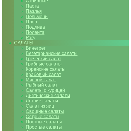
Отбивные
Паста
Паэлья
Пельмени
Плов
Подлива
Полента
Рагу
САЛАТЫ
Винегрет
Вегетарианские салаты
Греческий салат
Грибные салаты
Корейские салаты
Крабовый салат
Мясной салат
Рыбный салат
Салаты с курицей
Диетические салаты
Летние салаты
Салат из яиц
Овощные салаты
Острые салаты
Постные салаты
Простые салаты